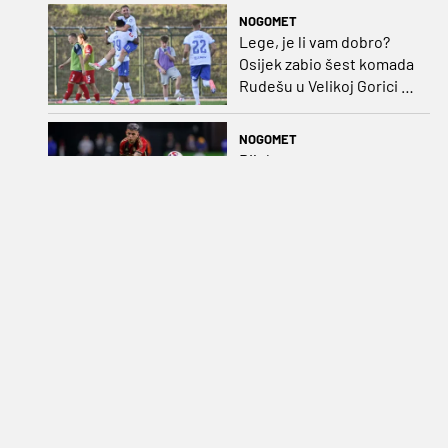
publikom
NOGOMET
Lege, je li vam dobro?
Osijek zabio šest komada
Rudešu u Velikoj Gorici i
gleda Hrvatsku s vrha
ljestvice!
NOGOMET
Rijeka novca u
Atleticovoj blagajni:
Argentinski velikan
doveo Almadu i oborio
rekord lige
OSTALO
Ženski Tour de France:
Vollering uzela osmu
etapu i ukupno vodstvo
NOGOMET
SASTAVI (Lokomotiva -
Gorica 21.00): Jelavić bez
većih iznenađenja,