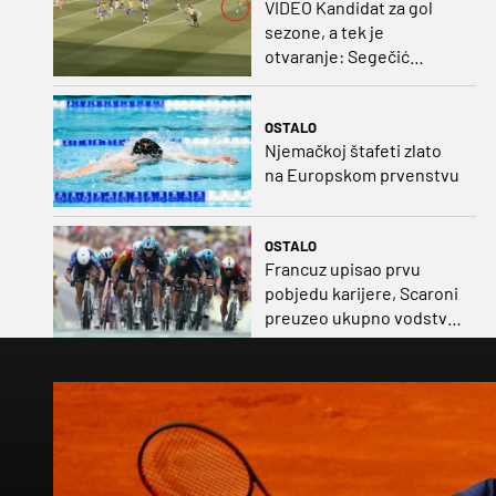
VIDEO Kandidat za gol
sezone, a tek je
otvaranje: Segečić
bombom probio West
Ham!
OSTALO
Njemačkoj štafeti zlato
na Europskom prvenstvu
OSTALO
Francuz upisao prvu
pobjedu karijere, Scaroni
preuzeo ukupno vodstvo
u Poljskoj