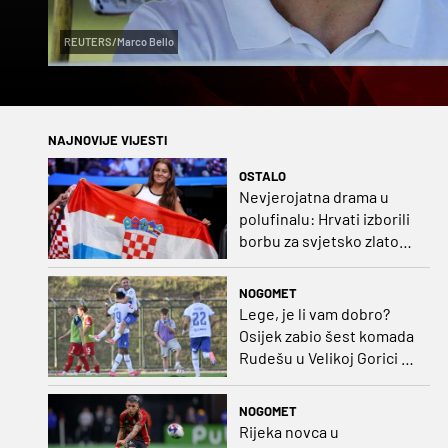
REUTERS/Marco Bello
NAJNOVIJE VIJESTI
OSTALO
Nevjerojatna drama u
polufinalu: Hrvati izborili
borbu za svjetsko zlato
pred zagrebačkom
publikom
NOGOMET
Lege, je li vam dobro?
Osijek zabio šest komada
Rudešu u Velikoj Gorici i
gleda Hrvatsku s vrha
ljestvice!
NOGOMET
Rijeka novca u