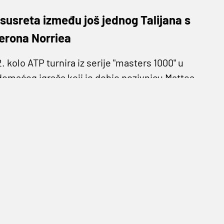
a susreta između još jednog Talijana s
erona Norriea
2. kolo ATP turnira iz serije "masters 1000" u
o domaćeg igrača koji je dobio pozivnicu Mattea
 s ATP ljestvice, dominirao prvim setom, dva
ek četiri poena na svom početnom udarcu.
dstva 212 stigao i do svije jedine "break-lopte"
pak, kod rezultata 4-4 uspio još jednom oduzeti
a između još jednog Talijana s pozicnicom Luce