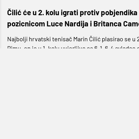
Čilić će u 2. kolu igrati protiv pobjendik
pozicnicom Luce Nardija i Britanca Cam
Najbolji hrvatski tenisač Marin Čilić plasirao se u 
Rimu, on je u 1. kolu uvjerljivo sa 6-1, 6-4 svlada
Arnaldija nakon sat i 22 minute igre.
Čilić je protiv 21-godišnjeg Arnaldija, 277. igrača
puta mu oduzimao servis dok je on sam izgubio t
U drugom setu Arnaldi je bio konkurentniji, kod vo
u dvoboju, ali ju srećom nije iskoristio. Čilić je, 
servis suparniku te mirno privesti dvoboj kraju.
Čilić će u 2. kolu igrati protiv pobjendika susret
Nardija i Britanca Camerona Norriea. (Hina)