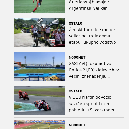
Atleticovoj blagajni:
Argentinski velikan
doveo Almadu i oborio
rekord lige
OSTALO
Ženski Tour de France:
Vollering uzela osmu
etapu i ukupno vodstvo
NOGOMET
SASTAVI (Lokomotiva -
Gorica 21.00): Jelavić bez
većih iznenađenja,
Carević u vatru gurnuo
klinca
OSTALO
VIDEO Martin odvozio
savršen sprint i uzeo
pobjedu u Silverstoneu
NOGOMET