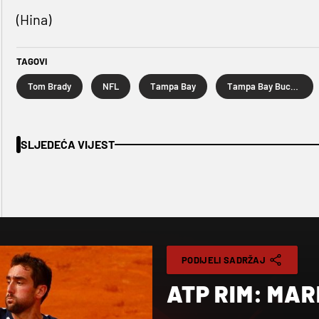
(Hina)
TAGOVI
Tom Brady
NFL
Tampa Bay
Tampa Bay Buccaneers
SLJEDEĆA VIJEST
PODIJELI SADRŽAJ
ATP RIM: MARI