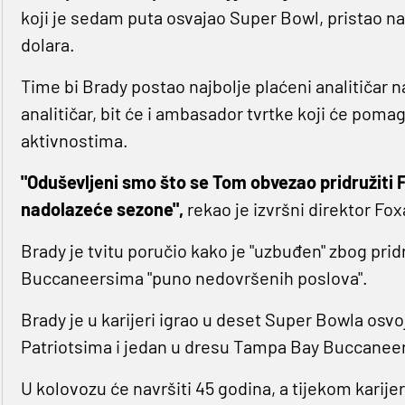
koji je sedam puta osvajao Super Bowl, pristao na
dolara.
Time bi Brady postao najbolje plaćeni analitičar n
analitičar, bit će i ambasador tvrtke koji će pom
aktivnostima.
"Oduševljeni smo što se Tom obvezao pridružiti 
nadolazeće sezone",
rekao je izvršni direktor Fo
Brady je tvitu poručio kako je "uzbuđen" zbog pridr
Buccaneersima "puno nedovršenih poslova".
Brady je u karijeri igrao u deset Super Bowla osv
Patriotsima i jedan u dresu Tampa Bay Buccanee
U kolovozu će navršiti 45 godina, a tijekom karijer