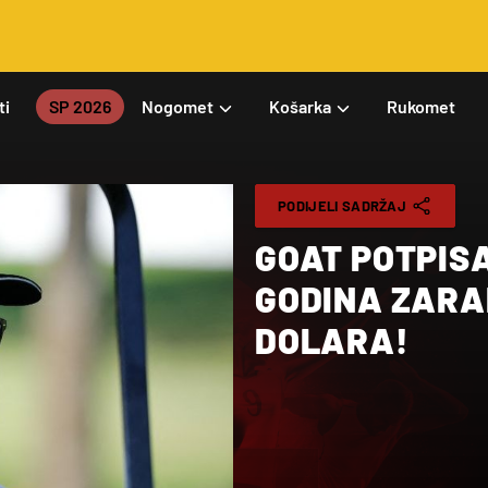
ti
SP 2026
Nogomet
Košarka
Rukomet
PODIJELI SADRŽAJ
GOAT POTPISA
GODINA ZARAD
DOLARA!