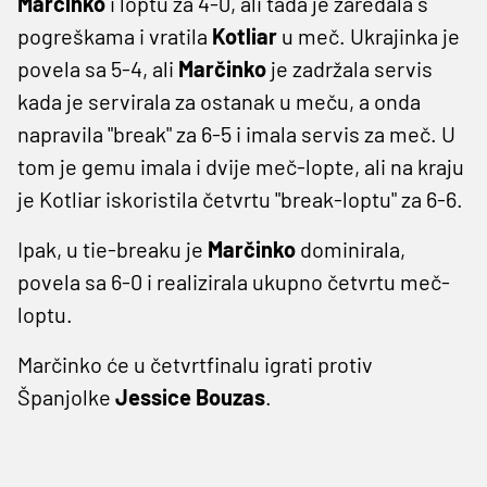
Marčinko
i loptu za 4-0, ali tada je zaredala s
pogreškama i vratila
Kotliar
u meč. Ukrajinka je
povela sa 5-4, ali
Marčinko
je zadržala servis
kada je servirala za ostanak u meču, a onda
napravila "break" za 6-5 i imala servis za meč. U
tom je gemu imala i dvije meč-lopte, ali na kraju
je Kotliar iskoristila četvrtu "break-loptu" za 6-6.
Ipak, u tie-breaku je
Marčinko
dominirala,
povela sa 6-0 i realizirala ukupno četvrtu meč-
loptu.
Marčinko će u četvrtfinalu igrati protiv
Španjolke
Jessice Bouzas
.