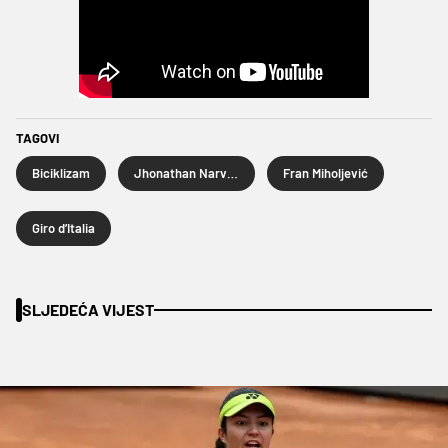
TAGOVI
Biciklizam
Jhonathan Narvaez
Fran Miholjević
Giro d’Italia
SLJEDEĆA VIJEST