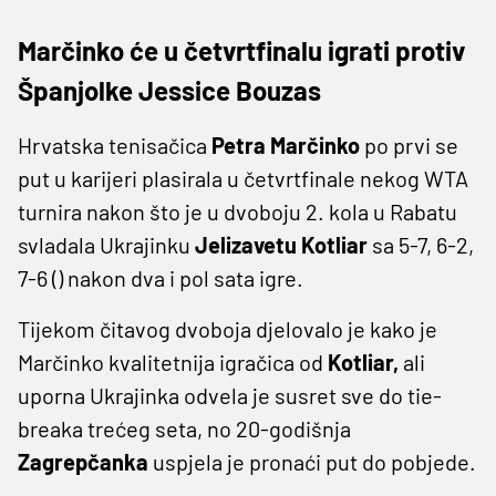
Marčinko će u četvrtfinalu igrati protiv
Španjolke Jessice Bouzas
Hrvatska tenisačica
Petra Marčinko
po prvi se
put u karijeri plasirala u četvrtfinale nekog WTA
turnira nakon što je u dvoboju 2. kola u Rabatu
svladala Ukrajinku
Jelizavetu Kotliar
sa 5-7, 6-2,
7-6 () nakon dva i pol sata igre.
Tijekom čitavog dvoboja djelovalo je kako je
Marčinko kvalitetnija igračica od
Kotliar,
ali
uporna Ukrajinka odvela je susret sve do tie-
breaka trećeg seta, no 20-godišnja
Zagrepčanka
uspjela je pronaći put do pobjede.