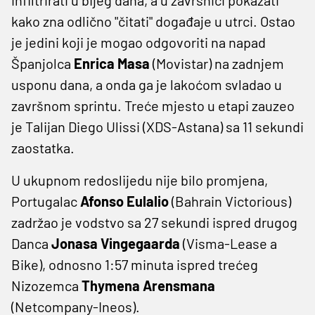
kako zna odlično "čitati" događaje u utrci. Ostao
je jedini koji je mogao odgovoriti na napad
Španjolca
Enrica Masa
(Movistar) na zadnjem
usponu dana, a onda ga je lakoćom svladao u
završnom sprintu. Treće mjesto u etapi zauzeo
je Talijan Diego Ulissi (XDS-Astana) sa 11 sekundi
zaostatka.
U ukupnom redoslijedu nije bilo promjena,
Portugalac
Afonso Eulalio
(Bahrain Victorious)
zadržao je vodstvo sa 27 sekundi ispred drugog
Danca
Jonasa Vingegaarda
(Visma-Lease a
Bike), odnosno 1:57 minuta ispred trećeg
Nizozemca
Thymena Arensmana
(Netcompany-Ineos).