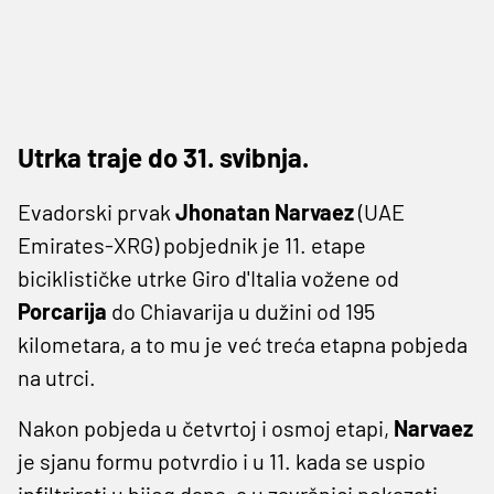
Utrka traje do 31. svibnja.
Evadorski prvak
Jhonatan Narvaez
(UAE
Emirates-XRG) pobjednik je 11. etape
biciklističke utrke Giro d'Italia vožene od
Porcarija
do Chiavarija u dužini od 195
kilometara, a to mu je već treća etapna pobjeda
na utrci.
Nakon pobjeda u četvrtoj i osmoj etapi,
Narvaez
je sjanu formu potvrdio i u 11. kada se uspio
infiltrirati u bijeg dana, a u završnici pokazati