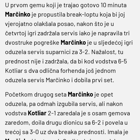
U prvom gemu koji je trajao gotovo 10 minuta
Marčinko
je propustila break-loptu koja bi joj
vjerojatno olakšala posao, nakon što je u
četvrtoj igri zadržala servis iako je napravila tri
dvostruke pogreške
Marčinko
je u sljedećoj igri
oduzela servis suparnici za 3-2. Nažalost, tu
prednost nije i zadržala, da bi kod vodstva 6-5
Kotliar s dva odlična forhenda još jednom
oduzela servis Marčinko i dobila prvi set.
Početkom drugog seta
Marčinko
je opet
oduzela, pa odmah izgubila servis, ali nakon
vodstva
Kotliar
2-1 zaredala je s osam gemova
zaredom, doila drugu dionicu sa 6-2 i povela u
trećoj sa 3-0 uz dva breaka prednosti. Imala je