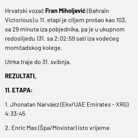
Hrvatski vozač
Fran Miholjević
(Bahrain
Victorious) u 11. etapi je ciljem prošao kao 103.
sa 29 minuta iza pobjednika, pa je u ukupnom
redoslijedu 131. sa 2:02:59 sati iza vodećeg
momčadskog kolege.
Utrka traje do 31. svibnja.
REZULTATI,
11. ETAPA:
1. ⁠Jhonatan ​Narváez (Ekv/UAE Emirates - ‌XRG)
4:33:45
2. ⁠Enric Mas (Špa/Movistar) isto vrijeme