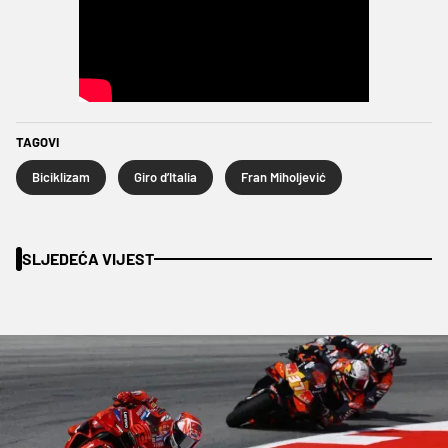
TAGOVI
Biciklizam
Giro d’Italia
Fran Miholjević
SLJEDEĆA VIJEST