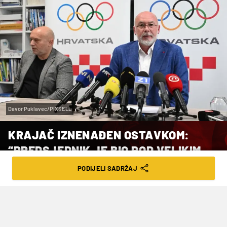
Davor Puklavec/PIXSELL
KRAJAČ IZNENAĐEN OSTAVKOM:
“PREDSJEDNIK JE BIO POD VELIKIM
PRITISKOM”
PODIJELI SADRŽAJ
VRIJEME ČITANJA: 3MIN | ČET. 21.05.26. | 19:19