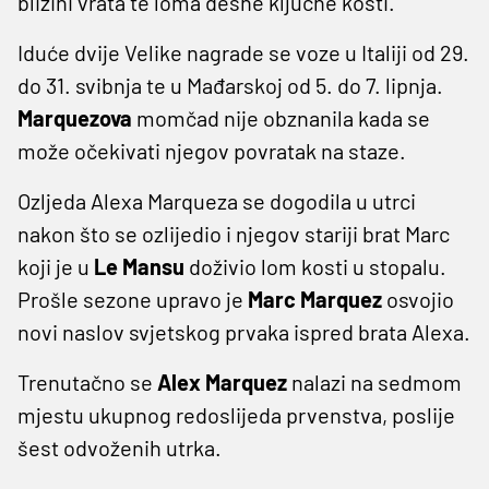
blizini vrata te loma desne ključne kosti.
Iduće dvije Velike nagrade se voze u Italiji od 29.
do 31. svibnja te u Mađarskoj od 5. do 7. lipnja.
Marquezova
momčad nije obznanila kada se
može očekivati njegov povratak na staze.
Ozljeda Alexa Marqueza se dogodila u utrci
nakon što se ozlijedio i njegov stariji brat Marc
koji je u
Le Mansu
doživio lom kosti u stopalu.
Prošle sezone upravo je
Marc Marquez
osvojio
novi naslov svjetskog prvaka ispred brata Alexa.
Trenutačno se
Alex Marquez
nalazi na sedmom
mjestu ukupnog redoslijeda prvenstva, poslije
šest odvoženih utrka.