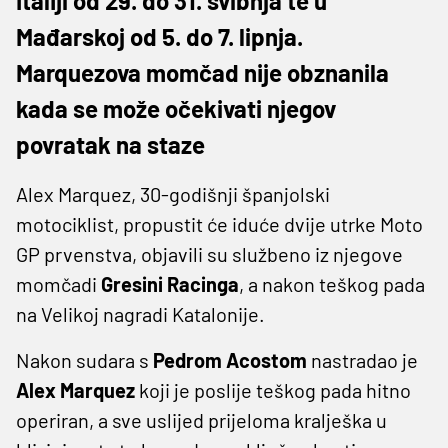
Italiji od 29. do 31. svibnja te u
Mađarskoj od 5. do 7. lipnja.
Marquezova momčad nije obznanila
kada se može očekivati njegov
povratak na staze
Alex Marquez, 30-godišnji španjolski
motociklist, propustit će iduće dvije utrke Moto
GP prvenstva, objavili su službeno iz njegove
momčadi
Gresini Racinga
, a nakon teškog pada
na Velikoj nagradi Katalonije.
Nakon sudara s
Pedrom Acostom
nastradao je
Alex Marquez
koji je poslije teškog pada hitno
operiran, a sve uslijed prijeloma kralješka u