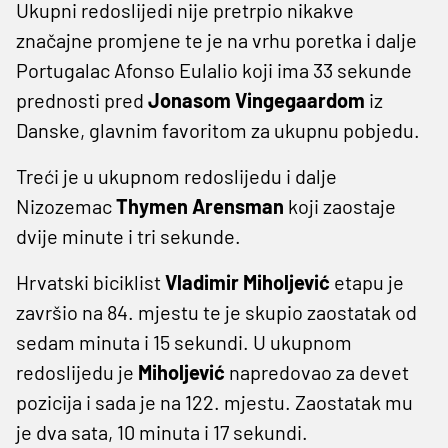
Ukupni redoslijedi nije pretrpio nikakve
značajne promjene te je na vrhu poretka i dalje
Portugalac Afonso Eulalio koji ima 33 sekunde
prednosti pred
Jonasom Vingegaardom
iz
Danske, glavnim favoritom za ukupnu pobjedu.
Treći je u ukupnom redoslijedu i dalje
Nizozemac
Thymen Arensman
koji zaostaje
dvije minute i tri sekunde.
Hrvatski biciklist
Vladimir Miholjević
etapu je
završio na 84. mjestu te je skupio zaostatak od
sedam minuta i 15 sekundi. U ukupnom
redoslijedu je
Miholjević
napredovao za devet
pozicija i sada je na 122. mjestu. Zaostatak mu
je dva sata, 10 minuta i 17 sekundi.