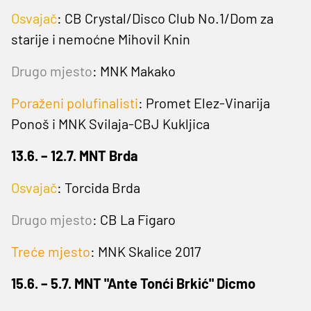
Osvajač
: CB Crystal/Disco Club No.1/Dom za
starije i nemoćne Mihovil Knin
Drugo mjesto
:
MNK Makako
Poraženi polufinalisti
: Promet Elez-Vinarija
Ponoš i MNK Svilaja-CBJ Kukljica
13.6. – 12.7. MNT Brda
Osvajač
: Torcida Brda
Drugo mjesto
:
CB La Figaro
Treće mjesto
: MNK Skalice 2017
15.6. – 5.7. MNT "Ante Tonći Brkić" Dicmo