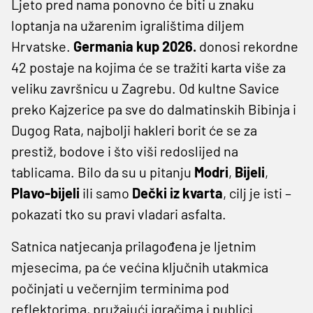
Ljeto pred nama ponovno će biti u znaku
loptanja na užarenim igralištima diljem
Hrvatske.
Germania kup 2026.
donosi rekordne
42 postaje na kojima će se tražiti karta više za
veliku završnicu u Zagrebu. Od kultne Savice
preko Kajzerice pa sve do dalmatinskih Bibinja i
Dugog Rata, najbolji hakleri borit će se za
prestiž, bodove i što viši redoslijed na
tablicama. Bilo da su u pitanju
Modri
,
Bijeli
,
Plavo-bijeli
ili samo
Dečki
iz kvarta
, cilj je isti –
pokazati tko su pravi vladari asfalta.
Satnica natjecanja prilagođena je ljetnim
mjesecima, pa će većina ključnih utakmica
počinjati u večernjim terminima pod
reflektorima, pružajući igračima i publici