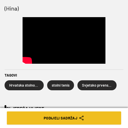
(Hina)
TAGOVI
Hrvatska stolnoteniska reprezentacija
stolni tenis
Svjetsko prvenstvo u stolnom tenisu
SLJEDEĆA VIJEST
PODIJELI SADRŽAJ