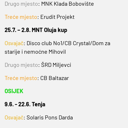
Drugo mjesto
: MNK Klada Bobovište
Treće mjesto
: Erudit Projekt
25.7. – 2.8. MNT Oluja kup
Osvajač
: Disco club No1/CB Crystal/Dom za
starije i nemoćne Mihovil
Drugo mjesto
: ŠRD Miljevci
Treće mjesto
: CB Baltazar
OSIJEK
9.6. - 22.6. Tenja
Osvajač
: Solaris Pons Darda