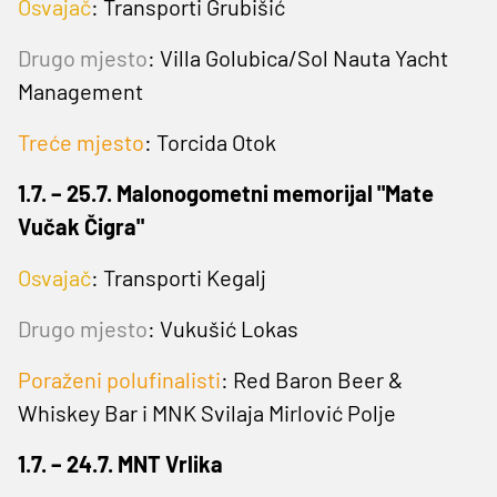
Osvajač
: Transporti Grubišić
Drugo mjesto
:
Villa Golubica/Sol Nauta Yacht
Management
Treće mjesto
: Torcida Otok
1.7. – 25.7. Malonogometni memorijal "Mate
Vučak Čigra"
Osvajač
: Transporti Kegalj
Drugo mjesto
:
Vukušić Lokas
Poraženi polufinalisti
: Red Baron Beer &
Whiskey Bar i MNK Svilaja Mirlović Polje
1.7. – 24.7. MNT Vrlika