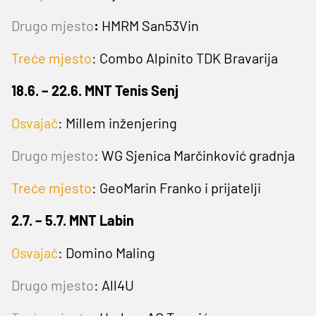
Drugo mjesto
:
HMRM San53Vin
Treće mjesto
: Combo Alpinito TDK Bravarija
18.6. – 22.6. MNT Tenis Senj
Osvajač
: Millem inženjering
Drugo mjesto
:
WG Sjenica Marčinković gradnja
Treće mjesto
: GeoMarin Franko i prijatelji
2.7. – 5.7. MNT Labin
Osvajač
: Domino Maling
Drugo mjesto
:
All4U