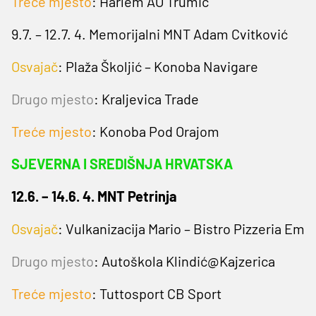
Treće mjesto
: Harlem AO Trumić
9.7. – 12.7. 4. Memorijalni MNT Adam Cvitković
Osvajač
: Plaža Školjić – Konoba Navigare
Drugo mjesto
:
Kraljevica Trade
Treće mjesto
: Konoba Pod Orajom
SJEVERNA I SREDIŠNJA HRVATSKA
12.6. – 14.6. 4. MNT Petrinja
Osvajač
: Vulkanizacija Mario – Bistro Pizzeria Em
Drugo mjesto
:
Autoškola Klindić@Kajzerica
Treće mjesto
: Tuttosport CB Sport