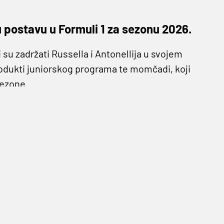
 postavu u Formuli 1 za sezonu 2026.
 su zadržati Russella i Antonellija u svojem
rodukti juniorskog programa te momčadi, koji
sezone.
čad 2022. godine, nakon tri godine u
jih je posljednja bila u Singapuru.
arenja, uključujući pole position u Miamiju i
 postolju u povijesti F1, ali se također mučio
'oporavio' s dva plasmana među prvih pet u
mo pitanje vremena“, rekao je šef Mercedesa