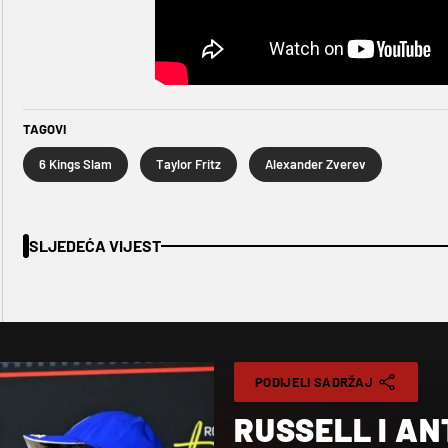
TAGOVI
6 Kings Slam
Taylor Fritz
Alexander Zverev
SLJEDEĆA VIJEST
PODIJELI SADRŽAJ
RUSSELL I AN