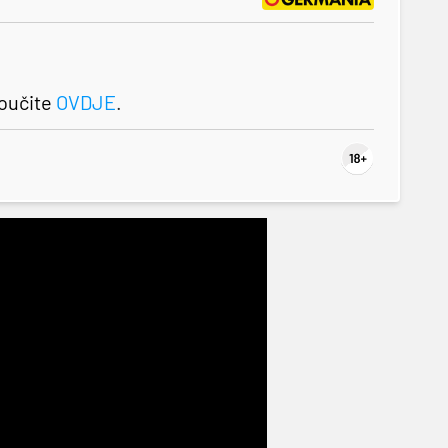
roučite
OVDJE
.