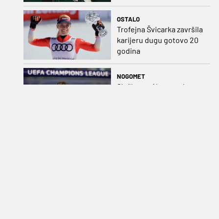
potvrdio sjajnu formu
OSTALO
Trofejna Švicarka završila
karijeru dugu gotovo 20
godina
NOGOMET
Službeno: Newcastle
potvrdio dolazak Nijemca
na klupu
NOGOMET
Matjaž Kek uoči finskog
ispita: „Ovo je Europa i
nema više popravka, na
Rujevici se nešto pita i
Rijeku!“
OSTALO
Nizozemka sjajnim
sprintom odnijela