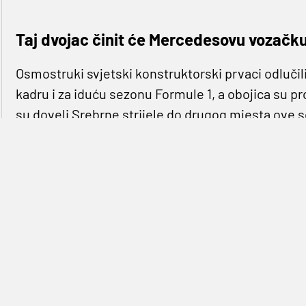
Taj dvojac činit će Mercedesovu vozačku
Osmostruki svjetski konstruktorski prvaci odlučili
kadru i za iduću sezonu Formule 1, a obojica su p
su doveli Srebrne strijele do drugog mjesta ove 
Podsjetimo, Russell je stigao u Mercedesovu mom
Williamsu, i od tada je ostvario pet pobjeda, od ko
Novak Antonelli ove je godine imao zanimljiva ostv
postolje u Kanadi gdje je postao najmlađi vozač na
kroz europsku dionicu sezone, prije nego što se 
Bakuu i Singapuru.
„Potvrda naše vozačke postave uvijek je bilo sa