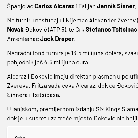
Španjolac
Carlos Alcaraz
i Talijan
Jannik Sinner
,
Na turniru nastupaju i Nijemac Alexander Zverev (
Novak
Đoković (ATP 5), te Grk
Stefanos Tsitsipa
Amerikanac
Jack Draper
.
Nagradni fond turnira je 13.5 milijuna dolara, svaki
pobjednik još 4.5 milijuna eura.
Alcaraz i Đoković imaju direktan plasman u polufin
Zvereva. Fritza sada čeka Alcaraz, dok će Đoković
Sinnera i Tsitsipasa.
U lanjskom, premijernom izdanju Six Kings Slama s
dok je u susretu za treće mjesto Đoković bio bolj
Oglas