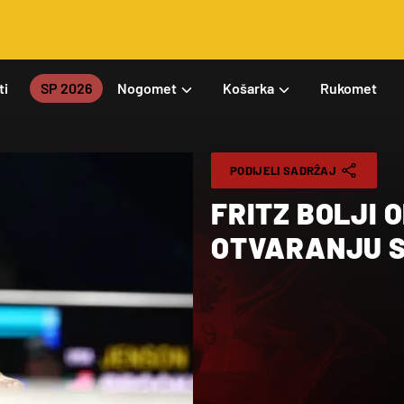
ti
SP 2026
Nogomet
Košarka
Rukomet
PODIJELI SADRŽAJ
FRITZ BOLJI 
OTVARANJU S