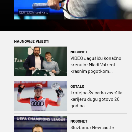
REUTERS/Issei Kato
NAJNOVIJE VIJESTI
NOGOMET
VIDEO Jagušiću konačno
krenulo: Mladi Vatreni
krasnim pogotkom
potvrdio sjajnu formu
OSTALO
Trofejna Švicarka završila
karijeru dugu gotovo 20
godina
NOGOMET
Službeno: Newcastle