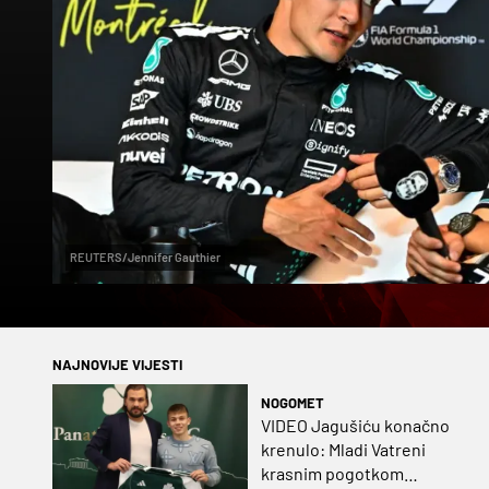
REUTERS/Jennifer Gauthier
NAJNOVIJE VIJESTI
NOGOMET
VIDEO Jagušiću konačno
krenulo: Mladi Vatreni
krasnim pogotkom