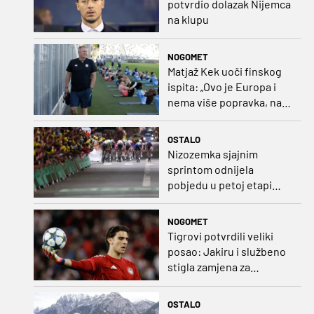
potvrdio dolazak Nijemca
na klupu
NOGOMET
Matjaž Kek uoči finskog
ispita: „Ovo je Europa i
nema više popravka, na
Rujevici se nešto pita i
Rijeku!“
OSTALO
Nizozemka sjajnim
sprintom odnijela
pobjedu u petoj etapi
Toura
NOGOMET
Tigrovi potvrdili veliki
posao: Jakiru i službeno
stigla zamjena za
Pandura
OSTALO