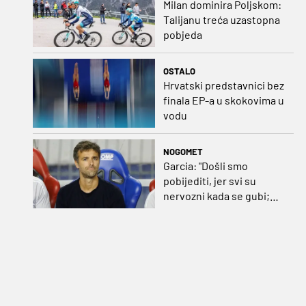
Milan dominira Poljskom:
Talijanu treća uzastopna
pobjeda
OSTALO
Hrvatski predstavnici bez
finala EP-a u skokovima u
vodu
NOGOMET
Garcia: "Došli smo
pobijediti, jer svi su
nervozni kada se gubi;
Pukštas: "Moja emotivna
utakmica pred djedom i
bakom"