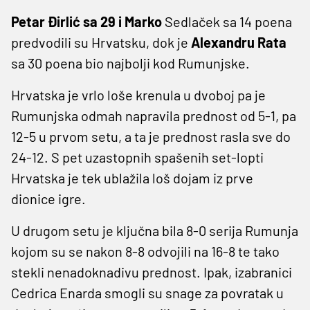
Petar Đirlić sa 29 i Marko
Sedlaček sa 14 poena
predvodili su Hrvatsku, dok je
Alexandru Rata
sa 30 poena bio najbolji kod Rumunjske.
Hrvatska je vrlo loše krenula u dvoboj pa je
Rumunjska odmah napravila prednost od 5-1, pa
12-5 u prvom setu, a ta je prednost rasla sve do
24-12. S pet uzastopnih spašenih set-lopti
Hrvatska je tek ublažila loš dojam iz prve
dionice igre.
U drugom setu je ključna bila 8-0 serija Rumunja
kojom su se nakon 8-8 odvojili na 16-8 te tako
stekli nenadoknadivu prednost. Ipak, izabranici
Cedrica Enarda smogli su snage za povratak u