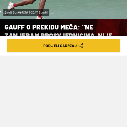
Geoff Burke-USA TODAY Sports
GAUFF O PREKIDU MEČA: "NE
ZAMJERAM PROSVJEDNICIMA, NIJE
ME SMETALO"
PODIJELI SADRŽAJ
VRIJEME ČITANJA: 2MIN | PET. 08.09.23. | 20:11
Zaštitari i policija nisu prosvjednike
mogli dugo vremena ukloniti s tribina
jer su se lancima vezali za sjedalice, a