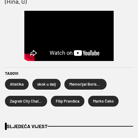
(Hina, G)
TAGOVI
Atletika
skok u dalj
Memorijal Borisa Hanžekovića
Zagreb City Challenge
Filip Pravdica
Marko Čeko
SLJEDEĆA VIJEST