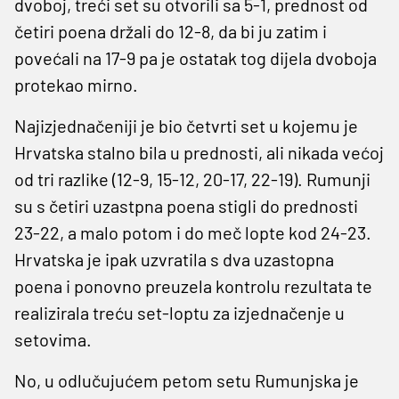
dvoboj, treći set su otvorili sa 5-1, prednost od
četiri poena držali do 12-8, da bi ju zatim i
povećali na 17-9 pa je ostatak tog dijela dvoboja
protekao mirno.
Najizjednačeniji je bio četvrti set u kojemu je
Hrvatska stalno bila u prednosti, ali nikada većoj
od tri razlike (12-9, 15-12, 20-17, 22-19). Rumunji
su s četiri uzastpna poena stigli do prednosti
23-22, a malo potom i do meč lopte kod 24-23.
Hrvatska je ipak uzvratila s dva uzastopna
poena i ponovno preuzela kontrolu rezultata te
realizirala treću set-loptu za izjednačenje u
setovima.
No, u odlučujućem petom setu Rumunjska je