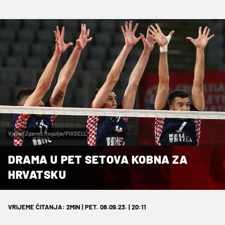
Vjeran Zganec Rogulja/PIXSELL
DRAMA U PET SETOVA KOBNA ZA
HRVATSKU
VRIJEME ČITANJA: 2MIN | PET. 08.09.23. | 20:11