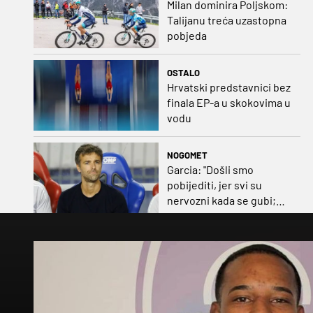
Milan dominira Poljskom:
Talijanu treća uzastopna
pobjeda
OSTALO
Hrvatski predstavnici bez
finala EP-a u skokovima u
vodu
NOGOMET
Garcia: "Došli smo
pobijediti, jer svi su
nervozni kada se gubi;
Pukštas: "Moja emotivna
utakmica pred djedom i
bakom"