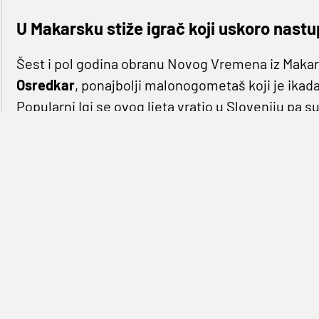
U Makarsku stiže igrač koji uskoro nast
Šest i pol godina obranu Novog Vremena iz Makar
Osredkar
, ponajbolji malonogometaš koji je ikada
Popularni Igi se ovog ljeta vratio u Sloveniju pa s
zadnjeg igrača. I pronašli su ga u dalekoj Venezue
reprezentativac države iz Srednje Amerike. Sanz je
države, a nakon igranja u Ekvadoru i Peruu stigao j
Salerno u Serie B, a onda i prvoligaša Meta Catani
Uskoro stiže u Makarsku čime će postati prvi Ven
parketima. Trenutno je Sanz na pripremama repre
put kvalificirala na FIFA Futsal World Cup pa će 
u futsalu. Po završetku Svjetskog prvenstva treb