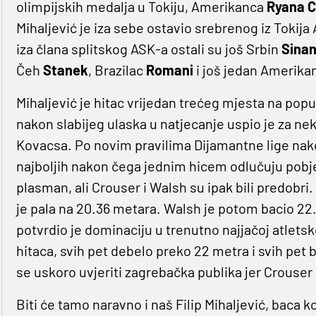
olimpijskih medalja u Tokiju, Amerikanca
Ryana C
Mihaljević je iza sebe ostavio srebrenog iz Tokij
iza člana splitskog ASK-a ostali su još Srbin
Sina
Čeh
Stanek
, Brazilac
Romani
i još jedan Amerik
Mihaljević je hitac vrijedan trećeg mjesta na popul
nakon slabijeg ulaska u natjecanje uspio je za ne
Kovacsa. Po novim pravilima Dijamantne lige nako
najboljih nakon čega jednim hicem odlučuju pobjedn
plasman, ali Crouser i Walsh su ipak bili predobri. 
je pala na 20.36 metara. Walsh je potom bacio 22.1
potvrdio je dominaciju u trenutno najjačoj atletsk
hitaca, svih pet debelo preko 22 metra i svih pet 
se uskoro uvjeriti zagrebačka publika jer Crouser
Biti će tamo naravno i naš Filip Mihaljević, baca ko