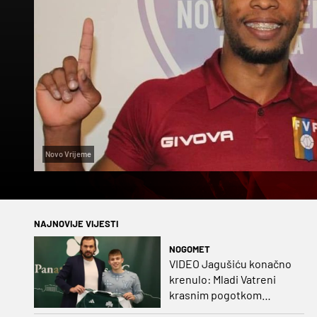
Novo Vrijeme
NAJNOVIJE VIJESTI
NOGOMET
VIDEO Jagušiću konačno
krenulo: Mladi Vatreni
krasnim pogotkom
potvrdio sjajnu formu