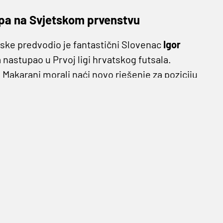
upa na Svjetskom prvenstvu
ske predvodio je fantastični Slovenac
Igor
 nastupao u Prvoj ligi hrvatskog futsala.
u Makarani morali naći novo rješenje za poziciju
li odakle stiže
Carlos Sanz
, 25-godišnji
 u karijeri najviše igrao u klubovima iz svoje
e u Italiju. Najprije je nosio dres kluba Alma
e.
ezuelanac koji je zaigrao na hrvatskim
zentacije u Portugalu, Venezuela se po prvi
se Sanz nastupiti na najvećem svjetskom turniru
ao bi se priključiti treninzima Novog Vremena.