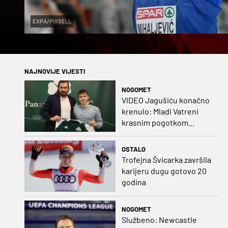
EXPA/PIXSELL
NAJNOVIJE VIJESTI
NOGOMET
VIDEO Jagušiću konačno
krenulo: Mladi Vatreni
krasnim pogotkom
potvrdio sjajnu formu
OSTALO
Trofejna Švicarka završila
karijeru dugu gotovo 20
godina
NOGOMET
Službeno: Newcastle