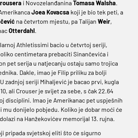
rousera
i Novozelanđanina
Tomasa Walsha
.
a Amerikanca
Joea Kovacsa
koji je bio tek peti, a
nčević
na četvrtom mjestu, pa Talijan
Weir
,
anac
Otterdahl
.
arnoj Athletissimi bacio u četvrtoj seriji,
koliko centimetara prebaciti Sinančevića i
n pet serija u natjecanju ostaju samo trojica
ika. Dakle, imao je Filip priliku za bolji
U zadnjoj seriji Mihaljević je bacao prvi, kugla
0, ali Crouser je svijet za sebe, s čak 22.64
oj disciplini. Imao je Amerikanac pet uspješnih
bi mu donijelo pobjedu. Koliko je dobar moći će
 dolazi na Hanžekovićev memorijal 13. rujna.
ji pripada svjetskoj eliti što će sigurno