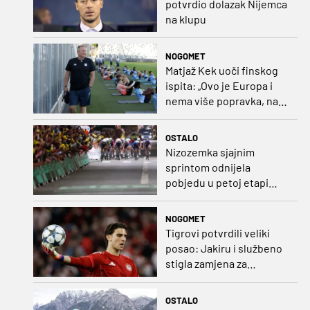
potvrdio dolazak Nijemca
na klupu
NOGOMET
Matjaž Kek uoči finskog
ispita: „Ovo je Europa i
nema više popravka, na
Rujevici se nešto pita i
Rijeku!“
OSTALO
Nizozemka sjajnim
sprintom odnijela
pobjedu u petoj etapi
Toura
NOGOMET
Tigrovi potvrdili veliki
posao: Jakiru i službeno
stigla zamjena za
Pandura
OSTALO