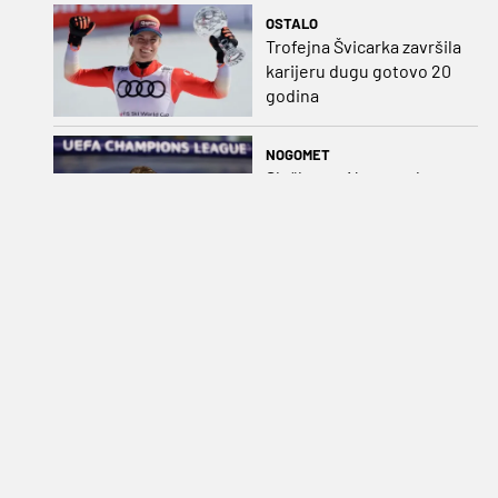
OSTALO
Trofejna Švicarka završila
karijeru dugu gotovo 20
godina
NOGOMET
Službeno: Newcastle
potvrdio dolazak Nijemca
na klupu
NOGOMET
Matjaž Kek uoči finskog
ispita: „Ovo je Europa i
nema više popravka, na
Rujevici se nešto pita i
Rijeku!“
OSTALO
Nizozemka sjajnim
sprintom odnijela
pobjedu u petoj etapi