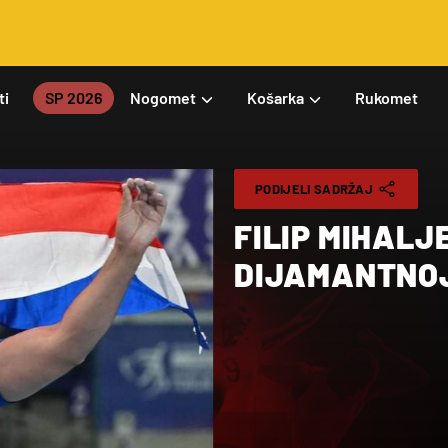
ti
SP 2026
Nogomet
Košarka
Rukomet
PODIJELI SADRŽAJ
FILIP MIHALJEVIĆ
DIJAMANTNOJ