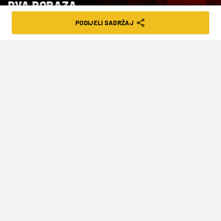
DVA PORAZA
PODIJELI SADRŽAJ
VRIJEME ČITANJA: 2MIN | SUB. 08.06.24. | 08:19
U našoj je skupini Njemačka pobijedila
Gruziju 22-5, a Irska i Njemačka
odigrale su 12-12
Hrvatski ragbijaši doživjeli su dva poraza na
startu Europskog prvenstva u ragbiju 7 koje je u
petak započelo u Makarskoj, a večernjem
dvoboju s reprezentacijom Gruzije nazočio je i