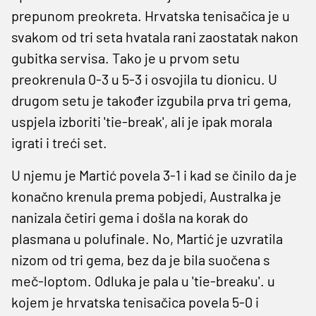
prepunom preokreta. Hrvatska tenisačica je u
svakom od tri seta hvatala rani zaostatak nakon
gubitka servisa. Tako je u prvom setu
preokrenula 0-3 u 5-3 i osvojila tu dionicu. U
drugom setu je također izgubila prva tri gema,
uspjela izboriti 'tie-break', ali je ipak morala
igrati i treći set.
U njemu je Martić povela 3-1 i kad se činilo da je
konačno krenula prema pobjedi, Australka je
nanizala četiri gema i došla na korak do
plasmana u polufinale. No, Martić je uzvratila
nizom od tri gema, bez da je bila suočena s
meč-loptom. Odluka je pala u 'tie-breaku'. u
kojem je hrvatska tenisačica povela 5-0 i