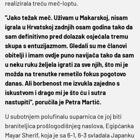
realizirala treću meč-loptu.
"Jako težak meč. Uživam u Makarskoj, nisam
igrala u Hrvatskoj zadnjih osam godina tako da
sam definitivno pred dolazak osjećala tremu
skupa s entuzijazmom. Gledali su me članovi
obitelji i imam ovdje puno navijača tako da sam
u neku ruku željela igrati za sve njih, što mi je
možda na trenutke remetilo fokus pogotovo
danas. Ali borbenost me izvukla zajedno s
iskustvom i drago mi je što ću i sutra
nastupiti", poručila je Petra Martić.
U subotnjem polufinalu suparnica će joj biti
braniteljica prošlogodišnjeg naslova, Egipćanka
Mayar Sherif, koja je sa 6-1, 6-3 svladala Japanku