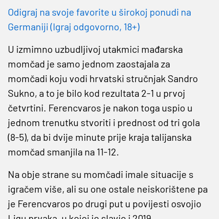
Odigraj na svoje favorite u širokoj ponudi na
Germaniji (Igraj odgovorno, 18+)
U izmimno uzbudljivoj utakmici mađarska
momčad je samo jednom zaostajala za
momčadi koju vodi hrvatski stručnjak Sandro
Sukno, a to je bilo kod rezultata 2-1 u prvoj
četvrtini. Ferencvaros je nakon toga uspio u
jednom trenutku stvoriti i prednost od tri gola
(8-5), da bi dvije minute prije kraja talijanska
momčad smanjila na 11-12.
Na obje strane su momčadi imale situacije s
igračem više, ali su one ostale neiskorištene pa
je Ferencvaros po drugi put u povijesti osvojio
Ligu prvaka, u kojoj je slavio i 2019.