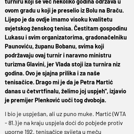
turniru koji se već nekoliko godina održava u
ovom gradu u koji je preselio iz Bolu na Braču.
Lijepo je da ovdje imamo visoku kvalitetu
svjetskog ženskog tenisa. Čestitam gospodinu
Lukasu i svim organizatorima, gradonačelniku
Paunoviću, županu Bobanu, svima koji
podržavaju ovaj turnir i naravno ministru
turizma Glavini, jer Vlada stoji iza turnira niz
godina. Ovo je sjajna prilika i za naše
tenisačice. Drago mi je da je Petra Martić
danas u četvrtfinalu, želimo joj uspjeh", izjavio
je premijer Plenković uoči tog dvoboja.
I bio je uspješan, ali uz puno muke. Martić (WTA
- 81.) je na kraju uspjela doći do pobjede protiv
uporne 192. tenisačice svijeta u meču