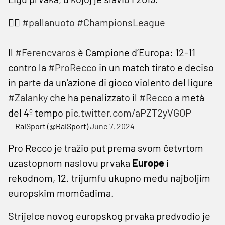
🤽‍♂️
#pallanuoto
#ChampionsLeague
Il
#Ferencvaros
è Campione d’Europa: 12-11
contro la
#ProRecco
in un match tirato e deciso
in parte da un’azione di gioco violento del ligure
#Zalanky
che ha penalizzato il
#Recco
a metà
del 4º tempo
pic.twitter.com/aPZT2yVGOP
— RaiSport (@RaiSport)
June 7, 2024
Pro Recco je tražio put prema svom četvrtom
uzastopnom naslovu prvaka
Europe
i
rekodnom, 12. trijumfu ukupno među najboljim
europskim momčadima.
Strijelce novog europskog prvaka predvodio je