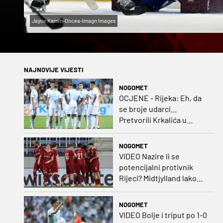
Jayne Kamin-Oncea-Imagn Images
NAJNOVIJE VIJESTI
NOGOMET
OCJENE - Rijeka: Eh, da
se broje udarci...
Pretvorili Krkalića u
junaka, a izlet na uzvrat u
ozbiljan posao!
NOGOMET
VIDEO Nazire li se
potencijalni protivnik
Rijeci? Midtjylland lako
protiv Iraca za slavlje u
prvoj utakmici
NOGOMET
VIDEO Bolje i triput po 1-0