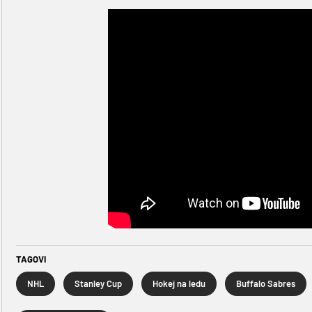
TAGOVI
NHL
Stanley Cup
Hokej na ledu
Buffalo Sabres