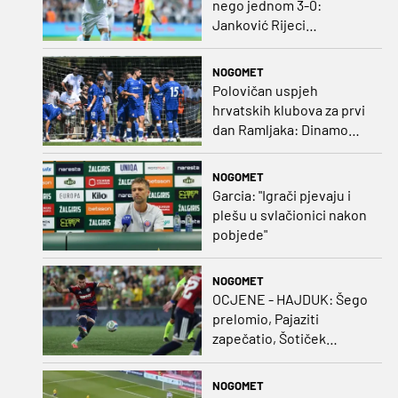
nego jednom 3-0:
Janković Rijeci
projektilom donio slavlje
protiv inferiornijeg
NOGOMET
protivnika
Polovičan uspjeh
hrvatskih klubova za prvi
dan Ramljaka: Dinamo
poražen od Juventusa,
Hajduk bolji od Bologne
NOGOMET
Garcia: "Igrači pjevaju i
plešu u svlačionici nakon
pobjede"
NOGOMET
OCJENE - HAJDUK: Šego
prelomio, Pajaziti
zapečatio, Šotiček
oduševio u predstavi
splitskih 'odlikaša'
NOGOMET