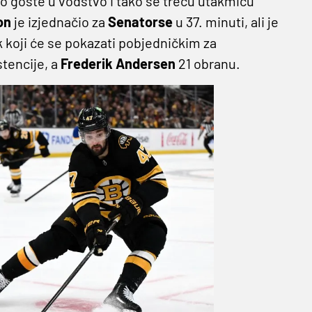
eo goste u vodstvo i tako se treću utakmicu
on
je izjednačio za
Senatorse
u 37. minuti, ali je
koji će se pokazati pobjedničkim za
stencije, a
Frederik Andersen
21 obranu.