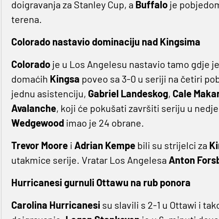
doigravanja za Stanley Cup, a
Buffalo
je pobjedom
terena.
Colorado nastavio dominaciju nad Kingsima
Colorado
je u Los Angelesu nastavio tamo gdje je
domaćih
Kingsa
poveo sa 3-0 u seriji na četiri p
jednu asistenciju,
Gabriel Landeskog
,
Cale Maka
Avalanche
, koji će pokušati završiti seriju u ned
Wedgewood
imao je 24 obrane.
Trevor Moore
i
Adrian Kempe
bili su strijelci za
Ki
utakmice serije. Vratar Los Angelesa
Anton Fors
Hurricanesi gurnuli Ottawu na rub ponora
Carolina Hurricanesi
su slavili s 2-1 u Ottawi i ta