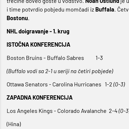
trećine doveo goste u vodstvo.
Noah Ostlund
je 
i time potvrdio pobjedu momčadi iz
Buffala
. Četv
Bostonu
.
NHL doigravanje - 1. krug
ISTOČNA KONFERENCIJA
Boston Bruins - Buffalo Sabres
1-3
(Buffalo vodi sa 2-1 u seriji na četiri pobjede)
Ottawa Senators - Carolina Hurricanes
1-2
(0-3)
ZAPADNA KONFERENCIJA
Los Angeles Kings - Colorado Avalanche
2-4
(0-3
(Hina)