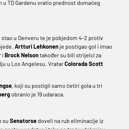
 u TD Gardenu vratio prednost domaćeg
 stao u Denveru te je pobjedom 4-2 protiv
objede.
Artturi Lehkonen
je postigao gol i imao
r
i
Brock Nelson
također su bili strijelci za
jelju u Los Angelesu. Vratar
Colorada
Scott
ngse
, koji su postigli samo četiri gola u tri
berg
obranio je 19 udaraca.
ko su
Senatorse
doveli na rub eliminacije iz