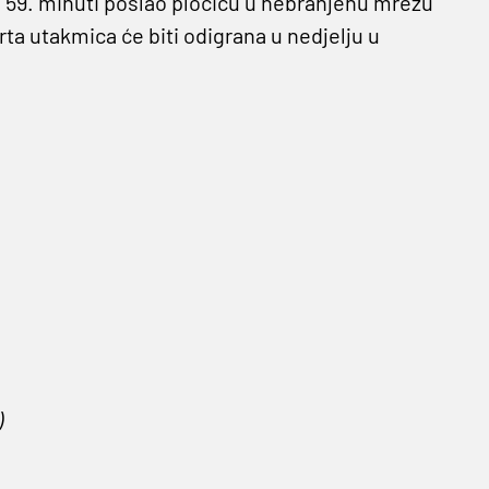
u 59. minuti poslao pločicu u nebranjenu mrežu
rta utakmica će biti odigrana u nedjelju u
)