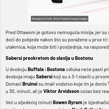
Mandatory Credit: Brian Fluharty-Imagn Images
Pred Ottawom je gotovo nemoguća misija, jer su 
doći do pobjede nakon što su poražene u prve tri
utakmica, koja može biti i posljednja, na raspored
Sabersi preokretom do slavlja u Bostonu
U dvoboju
Buffala
i
Bostona
odluka neće pasti pr
dvoboja imaju
Sabersi
koji su s 3-1 slavili u pr
Domaći
Bruinsi
su imali vodstvo koje im je donio
u 30. minuti, ali je
Viktor Arvidsson
ostao bez real
Već u sljedećoj minuti
Bowen Byram
je izjednači