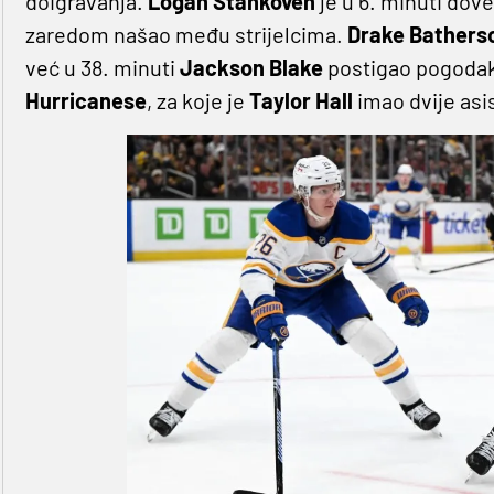
doigravanja.
Logan Stankoven
je u 6. minuti dov
zaredom našao među strijelcima.
Drake Bathers
već u 38. minuti
Jackson Blake
postigao pogodak 
Hurricanese
, za koje je
Taylor Hall
imao dvije asi