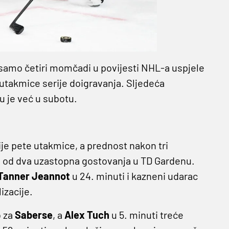
samo četiri momčadi u povijesti NHL-a uspjele
 utakmice serije doigravanja. Sljedeća
u je već u subotu.
ije pete utakmice, a prednost nakon tri
vom od dva uzastopna gostovanja u TD Gardenu.
Tanner Jeannot
u 24. minuti i kazneni udarac
izacije.
o za
Saberse
, a
Alex Tuch
u 5. minuti treće