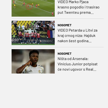
VIDEO Marko Pjaca
krasno pogodio i trasirao
put Twenteu prema
važnoj pobjedi
NOGOMET
VIDEO Petarda u Litvi za
kraj crnog niza: Hajduk
nakon šest godina
pobijedio na europskom
gostovanju
NOGOMET
Ništa od Arsenala:
Vinicius Junior potpisat
će novi ugovor s Real
Madridom