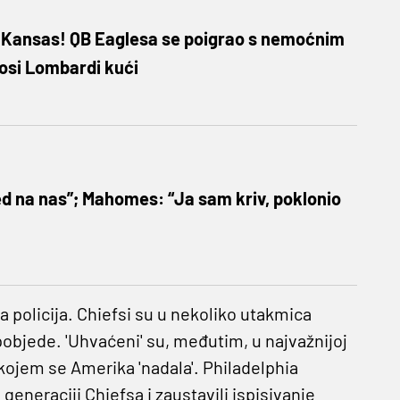
 Kansas! QB Eaglesa se poigrao s nemoćnim
nosi Lombardi kući
ed na nas”; Mahomes: “Ja sam kriv, poklonio
la policija. Chiefsi su u nekoliko utakmica
 pobjede. 'Uhvaćeni' su, međutim, u najvažnijoj
 kojem se Amerika 'nadala'. Philadelphia
generaciji Chiefsa i zaustavili ispisivanje