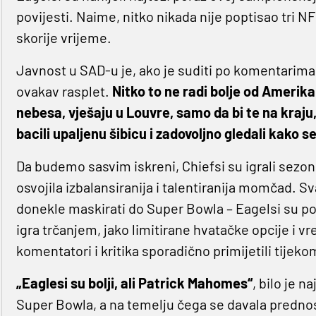
povijesti. Naime, nitko nikada nije poptisao tri N
skorije vrijeme.
Javnost u SAD-u je, ako je suditi po komentarim
ovakav rasplet.
Nitko to ne radi bolje od Amerika
nebesa, vješaju u Louvre, samo da bi te na kraju
bacili upaljenu šibicu i zadovoljno gledali kako 
Da budemo sasvim iskreni, Chiefsi su igrali sezo
osvojila izbalansiranija i talentiranija momčad. S
donekle maskirati do Super Bowla – Eagelsi su posv
igra trčanjem, jako limitirane hvatačke opcije i 
komentatori i kritika sporadično primijetili tijeko
„Eaglesi su bolji, ali Patrick Mahomes“
, bilo je 
Super Bowla, a na temelju čega se davala predn