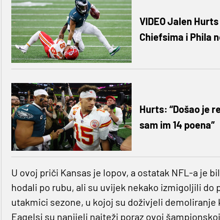
VIDEO Jalen Hurts
Chiefsima i Phila 
Hurts: “Došao je r
sam im 14 poena”
U ovoj priči Kansas je lopov, a ostatak NFL-a je bi
hodali po rubu, ali su uvijek nekako izmigoljili do
utakmici sezone, u kojoj su doživjeli demoliranje
Eagelsi su nanijeli najteži poraz ovoj šampionskoj 