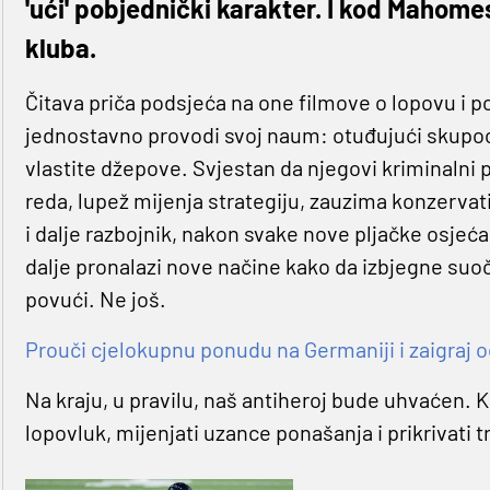
'ući' pobjednički karakter. I kod Mahome
kluba.
Čitava priča podsjeća na one filmove o lopovu i po
jednostavno provodi svoj naum: otuđujući skupocj
vlastite džepove. Svjestan da njegovi kriminalni 
reda, lupež mijenja strategiju, zauzima konzervativn
i dalje razbojnik, nakon svake nove pljačke osjeća
dalje pronalazi nove načine kako da izbjegne suo
povući. Ne još.
Prouči cjelokupnu ponudu na Germaniji i zaigraj o
Na kraju, u pravilu, naš antiheroj bude uhvaćen. Ko
lopovluk, mijenjati uzance ponašanja i prikrivati 