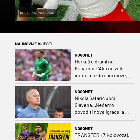
REUTERS/Brian Snyder
NAJNOVIJE VIJESTI
NOGOMET
Horkaš u drami na
Kanarima: “Ako ne želi
igrati, možda nam može
pomoći obilježavati teren
ili postavljati mreže”
NOGOMET
Nikola Šafarić uoči
Slavena: „Nećemo
dovoditi nove igrače, a o
prodaji ćemo razmisliti
ako dođe ponuda”
NOGOMET
TRANSFERI (7. kolovoza):