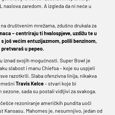
FL naslova zaredom. A izgleda da ni neće u
a na društvenim mrežama, zdušno drukala za
naca – centriraju ti hvalospjeve, uzdižu te u
, s još većim entuzijazmom, polili benzinom,
se pretvaraš u pepeo.
nu iznad svojih mogućnosti. Super Bowl je
vaku slabost i manu Chiefsa – koje su uspjeli
e razotkrili. Slaba ofenzivna linija, nikakva
vremešni
Travis Kelce
– stvari koje bi
m sezone, sada su postali vidljivi za svakoga.
najčešće rezoniranje američkih pundita uoči
ost Kansasu. Mahomes je, nesumnjivo, jedan od