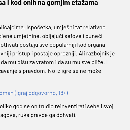
sa i kod onih na gornjim etažama
licajcima. Ispočetka, umješni tat relativno
ene umjetnine, obijajući sefove i puneći
pothvati postaju sve popularniji kod organa
iji pristup i postaje oprezniji. Ali razbojnik je
 da mu dišu za vratom i da su mu sve bliže. I
čavanje s pravdom. No iz igre se ne može
dmah (Igraj odgovorno, 18+)
liko god se on trudio reinventirati sebe i svoj
tragove, ruka pravde ga dohvati.