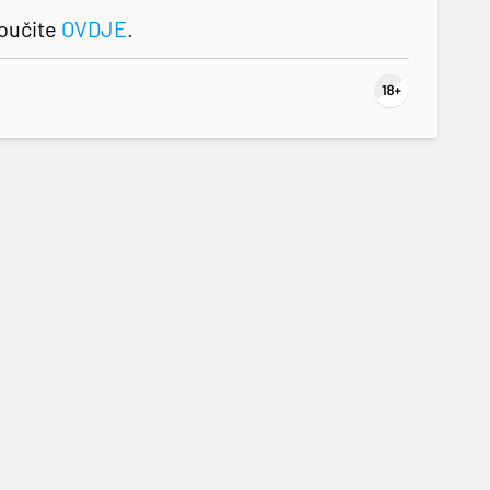
roučite
OVDJE
.