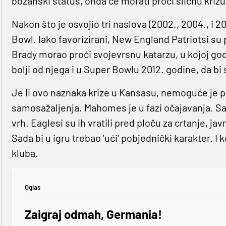
božanski status, onda će morati proći sličnu kriz
Nakon što je osvojio tri naslova (2002., 2004., i 2
Bowl. Iako favorizirani, New England Patriotsi su
Brady morao proći svojevrsnu katarzu, u kojoj godi
bolji od njega i u Super Bowlu 2012. godine, da bi s
Je li ovo naznaka krize u Kansasu, nemoguće je p
samosažaljenja. Mahomes je u fazi očajavanja. Sad
vrh. Eaglesi su ih vratili pred ploču za crtanje, 
Sada bi u igru trebao 'ući' pobjednički karakter.
kluba.
Oglas
Zaigraj odmah, Germania!