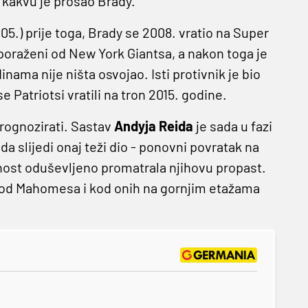
u kakvu je prošao Brady.
005.) prije toga, Brady se 2008. vratio na Super
 poraženi od New York Giantsa, a nakon toga je
nama nije ništa osvojao. Isti protivnik je bio
e Patriotsi vratili na tron 2015. godine.
rognozirati. Sastav
Andyja Reida
je sada u fazi
a slijedi onaj teži dio - ponovni povratak na
javnost oduševljeno promatrala njihovu propast.
 I kod Mahomesa i kod onih na gornjim etažama