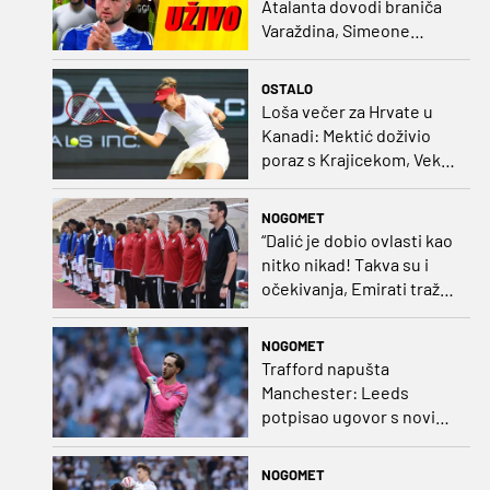
Atalanta dovodi braniča
Varaždina, Simeone
dovodi stopera po svom
ukusu
OSTALO
Loša večer za Hrvate u
Kanadi: Mektić doživio
poraz s Krajicekom, Vekić
poražena u paru sa
Sakkari
NOGOMET
“Dalić je dobio ovlasti kao
nitko nikad! Takva su i
očekivanja, Emirati traže
i veliki rezultat!“
NOGOMET
Trafford napušta
Manchester: Leeds
potpisao ugovor s novim
golmanom i oborio
nekoliko rekorda
NOGOMET