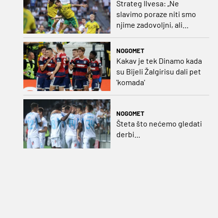
Strateg Ilvesa: „Ne
slavimo poraze niti smo
njime zadovoljni, ali
možemo biti ponosni jer
smo pokazali karakter”
NOGOMET
Kakav je tek Dinamo kada
su Bijeli Žalgirisu dali pet
'komada'
NOGOMET
Šteta što nećemo gledati
derbi...