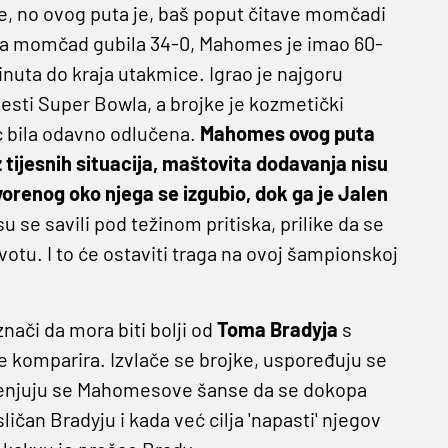
uke, no ovog puta je, baš poput čitave momčadi
ova momčad gubila 34-0, Mahomes je imao 60-
inuta do kraja utakmice. Igrao je najgoru
esti Super Bowla, a brojke je kozmetički
ć bila odavno odlučena.
Mahomes ovog puta
z tijesnih situacija, maštovita dodavanja nisu
vorenog oko njega se izgubio, dok ga je Jalen
 se savili pod težinom pritiska, prilike da se
votu. I to će ostaviti traga na ovoj šampionskoj
znači da mora biti bolji od
Toma Bradyja
s
e komparira. Izvlače se brojke, uspoređuju se
rocjenjuju se Mahomesove šanse da se dokopa
ličan Bradyju i kada već cilja 'napasti' njegov