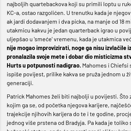
najboljih quartebackova koji su primili loptu u r
KC-a, ostao razgolićen. U trenutku kada je njeg
ak jardi dodavanjem i dva picka, na manje od 18 m
utakmicu kakvu je jedan quarterback igrao u povij
uljepšao u 'smeće' vremenu, kada je utakmica ve
nije mogao improvizirati, noge ga nisu izvlačile i
pronalazila svoje mete i dobar dio misticizma st
Hurts u potpunosti nadigrao.
Mahomes i Chiefsi su
ispiše povijest, prilike kakva se pruža jednom u ži
generaciji.
Patrick Mahomes želi biti najbolji u povijesti. Što 
kojim ga se, od početka njegova karijere, najčešć
trajekcije njihovih karijera do te i te godine, p
jednog više prstena od Bradyja. Pa kada je toliko s