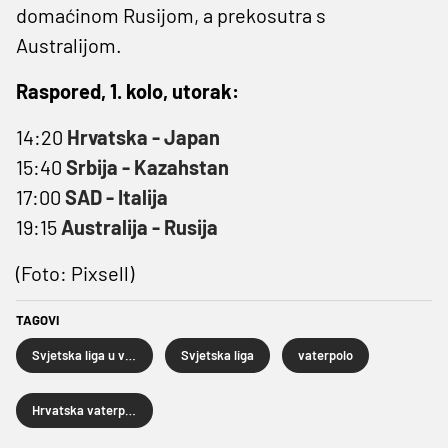
domaćinom Rusijom, a prekosutra s
Australijom.
Raspored, 1. kolo, utorak:
14:20
Hrvatska - Japan
15:40
Srbija - Kazahstan
17:00
SAD - Italija
19:15
Australija - Rusija
(Foto: Pixsell)
TAGOVI
Svjetska liga u vaterpolu
Svjetska liga
vaterpolo
Hrvatska vaterpolska reprezentacija