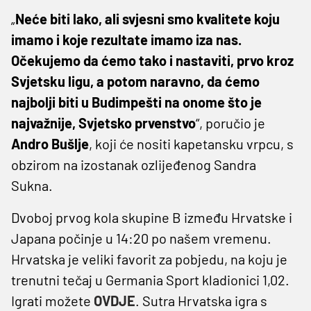
„
Neće biti lako, ali svjesni smo kvalitete koju
imamo i koje rezultate imamo iza nas.
Očekujemo da ćemo tako i nastaviti, prvo kroz
Svjetsku ligu, a potom naravno, da ćemo
najbolji biti u Budimpešti na onome što je
najvažnije, Svjetsko prvenstvo
“, poručio je
Andro Bušlje
, koji će nositi kapetansku vrpcu, s
obzirom na izostanak ozlijeđenog Sandra
Sukna.
Dvoboj prvog kola skupine B između Hrvatske i
Japana počinje u 14:20 po našem vremenu.
Hrvatska je veliki favorit za pobjedu, na koju je
trenutni tečaj u Germania Sport kladionici 1,02.
Igrati možete
OVDJE
. Sutra Hrvatska igra s