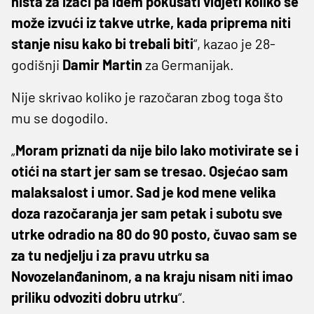
ništa za izaći pa idem pokušati vidjeti koliko se
može izvući iz takve utrke, kada priprema niti
stanje nisu kako bi trebali biti
“, kazao je 28-
godišnji
Damir Martin
za Germanijak.
Nije skrivao koliko je razočaran zbog toga što
mu se dogodilo.
„
Moram priznati da nije bilo lako motivirate se i
otići na start jer sam se tresao. Osjećao sam
malaksalost i umor. Sad je kod mene velika
doza razočaranja jer sam petak i subotu sve
utrke odradio na 80 do 90 posto, čuvao sam se
za tu nedjelju i za pravu utrku sa
Novozelanđaninom, a na kraju nisam niti imao
priliku odvoziti dobru utrku
“.