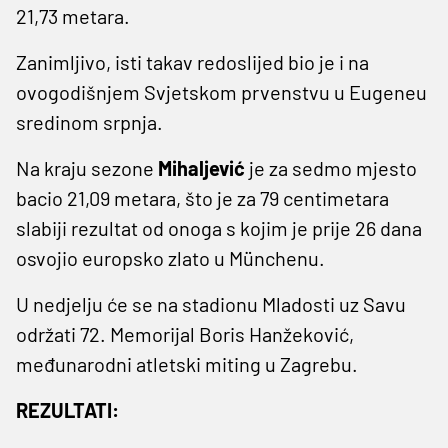
21,73 metara.
Zanimljivo, isti takav redoslijed bio je i na
ovogodišnjem Svjetskom prvenstvu u Eugeneu
sredinom srpnja.
Na kraju sezone
Mihaljević
je za sedmo mjesto
bacio 21,09 metara, što je za 79 centimetara
slabiji rezultat od onoga s kojim je prije 26 dana
osvojio europsko zlato u Münchenu.
U nedjelju će se na stadionu Mladosti uz Savu
održati 72. Memorijal Boris Hanžeković,
međunarodni atletski miting u Zagrebu.
REZULTATI: