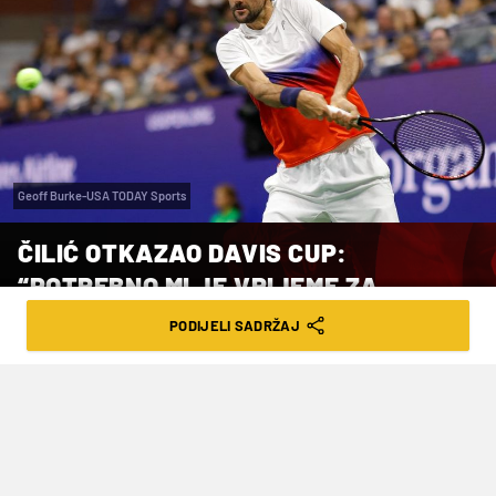
Geoff Burke-USA TODAY Sports
ČILIĆ OTKAZAO DAVIS CUP:
“POTREBNO MI JE VRIJEME ZA
OPORAVAK”
PODIJELI SADRŽAJ
VRIJEME ČITANJA: 1MIN | SUB. 10.09.22. | 19:19