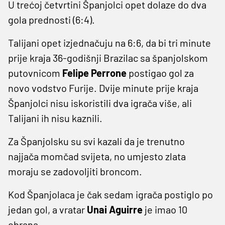
U trećoj četvrtini Španjolci opet dolaze do dva
gola prednosti (6:4).
Talijani opet izjednačuju na 6:6, da bi tri minute
prije kraja 36-godišnji Brazilac sa španjolskom
putovnicom
Felipe Perrone
postigao gol za
novo vodstvo Furije. Dvije minute prije kraja
Španjolci nisu iskoristili dva igrača više, ali
Talijani ih nisu kaznili.
Za Španjolsku su svi kazali da je trenutno
najjača momčad svijeta, no umjesto zlata
moraju se zadovoljiti broncom.
Kod Španjolaca je čak sedam igrača postiglo po
jedan gol, a vratar
Unai Aguirre
je imao 10
obrana.