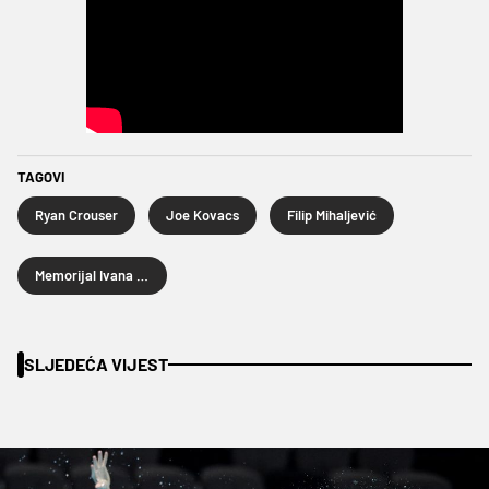
TAGOVI
Ryan Crouser
Joe Kovacs
Filip Mihaljević
Memorijal Ivana Ivančića
SLJEDEĆA VIJEST