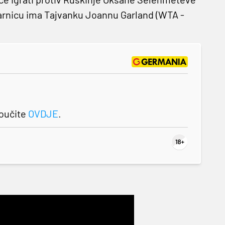
uparnicu ima Tajvanku Joannu Garland (WTA -
roučite
OVDJE
.