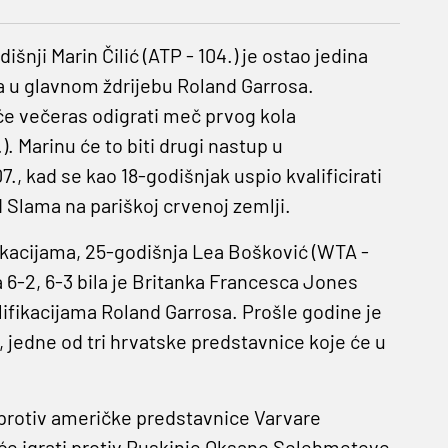
nji Marin Čilić (ATP - 104.) je ostao jedina
ka u glavnom ždrijebu Roland Garrosa.
 će večeras odigrati meč prvog kola
). Marinu će to biti drugi nastup u
., kad se kao 18-godišnjak uspio kvalificirati
 Slama na pariškoj crvenoj zemlji.
fikacijama, 25-godišnja Lea Bošković (WTA -
a 6-2, 6-3 bila je Britanka Francesca Jones
alifikacijama Roland Garrosa. Prošle godine je
, jedne od tri hrvatske predstavnice koje će u
i protiv američke predstavnice Varvare
 će igrati protiv Ruskinje Oksane Selehmeteve