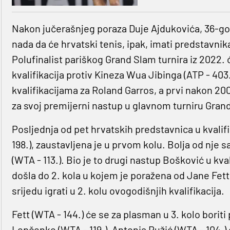
Nakon jučerašnjeg poraza Duje Ajdukovića, 36-godiš
nada da će hrvatski tenis, ipak, imati predstavni
Polufinalist pariškog Grand Slam turnira iz 2022.
kvalifikacija protiv Kineza Wua Jibinga (ATP - 403.
kvalifikacijama za Roland Garros, a prvi nakon 2007
za svoj premijerni nastup u glavnom turniru Grand
Posljednja od pet hrvatskih predstavnica u kvali
198.), zaustavljena je u prvom kolu. Bolja od nje s
(WTA - 113.). Bio je to drugi nastup Bošković u kv
došla do 2. kola u kojem je poražena od Jane Fett
srijedu igrati u 2. kolu ovogodišnjih kvalifikacija.
Fett (WTA - 144.) će se za plasman u 3. kolo borit
Lepčenko (WTA - 119.), Antonia Ružić (WTA - 104.)