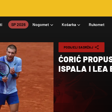
ti
SP 2026
Nogomet
Košarka
Rukomet
PODIJELI SADRŽAJ
ĆORIĆ PROPUS
ISPALA I LEA