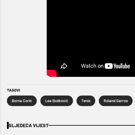
TAGOVI
Borna Ćorić
Lea Bošković
Tenis
Roland Garros
SLJEDEĆA VIJEST