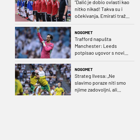
“Dalić je dobio ovlasti kao
nitko nikad! Takva su i
očekivanja, Emirati traže
i veliki rezultat!“
NOGOMET
Trafford napušta
Manchester: Leeds
potpisao ugovor s novim
golmanom i oborio
nekoliko rekorda
NOGOMET
Strateg Ilvesa: „Ne
slavimo poraze niti smo
njime zadovoljni, ali
možemo biti ponosni jer
smo pokazali karakter”