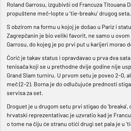
Roland Garrosu, izgubivši od Francuza Titouana Drog
propuštene meč-lopte u 'tie-breaku' drugog seta
S obzirom na formu u kojoj je došao u Pariz i statu
Zagrepčanin je bio veliki favorit, ne samo u ovom
Garrosu, do kojeg je po prvi put u karijeri morao do
Ćorić je takav status i opravdavao u prva dva sat
tenisača koji se u prethodne dvije godine nije usp
Grand Slam turniru. U prvom setu je poveo 2-0, al
meč (2-2). Borna je do odlučujuće prednosti stiga
servisa za set.
Droguet je u drugom setu prvi stigao do 'breaka',
hrvatski reprezentativac je uzvratio kad je Franc
o tome na čiju će stranu otići drugi set pala je u 't