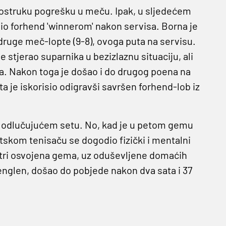
dvostruku pogrešku u meču. Ipak, u sljedećem
io forhend 'winnerom' nakon servisa. Borna je
 druge meč-lopte (9-8), ovoga puta na servisu.
e stjerao suparnika u bezizlaznu situaciju, ali
ka. Nakon toga je došao i do drugog poena na
ta je iskorisio odigravši savršen forhend-lob iz
 u odlučujućem setu. No, kad je u petom gemu
atskom tenisaču se dogodio fizički i mentalni
š tri osvojena gema, uz oduševljene domaćih
englen, došao do pobjede nakon dva sata i 37