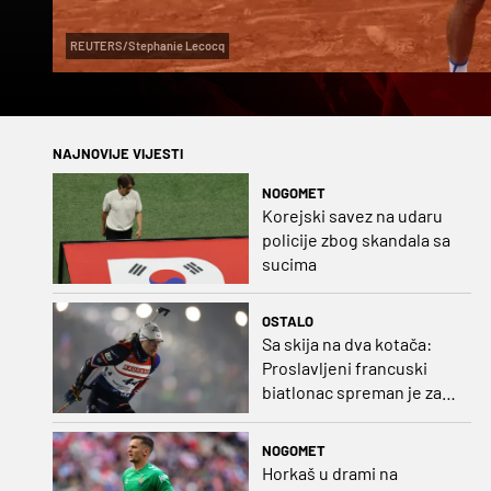
REUTERS/Stephanie Lecocq
NAJNOVIJE VIJESTI
NOGOMET
Korejski savez na udaru
policije zbog skandala sa
sucima
OSTALO
Sa skija na dva kotača:
Proslavljeni francuski
biatlonac spreman je za
debi u profesionalnom
biciklizmu
NOGOMET
Horkaš u drami na