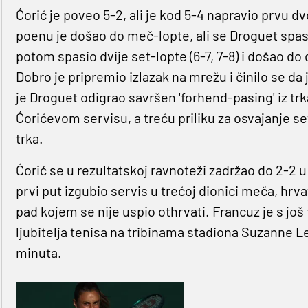
Ćorić je poveo 5-2, ali je kod 5-4 napravio prvu 
poenu je došao do meč-lopte, ali se Droguet spas
potom spasio dvije set-lopte (6-7, 7-8) i došao do
Dobro je pripremio izlazak na mrežu i činilo se da j
je Droguet odigrao savršen 'forhend-pasing' iz tr
Ćorićevom servisu, a treću priliku za osvajanje se
trka.
Ćorić se u rezultatskoj ravnoteži zadržao do 2-2
prvi put izgubio servis u trećoj dionici meča, hrv
pad kojem se nije uspio othrvati. Francuz je s jo
ljubitelja tenisa na tribinama stadiona Suzanne L
minuta.