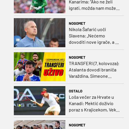
Kanarima: “Ako ne želi
igrati, možda nam može
pomoći obilježavati teren
ili postavljati mreže”
NOGOMET
Nikola Šafarić uoči
Slavena: „Nećemo
dovoditi nove igrače, a o
prodaji ćemo razmisliti
ako dođe ponuda”
NOGOMET
TRANSFERI (7. kolovoza):
Atalanta dovodi braniča
Varaždina, Simeone
dovodi stopera po svom
ukusu
OSTALO
Loša večer za Hrvate u
Kanadi: Mektić doživio
poraz s Krajicekom, Vekić
poražena u paru sa
Sakkari
NOGOMET