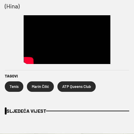
(Hina)
TAGOVI
Tenis
Marin Čilić
ATP Queens Club
SLJEDEĆA VIJEST