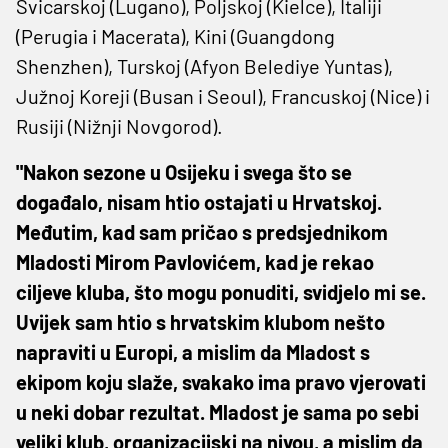
Švicarskoj (Lugano), Poljskoj (Kielce), Italiji
(Perugia i Macerata), Kini (Guangdong
Shenzhen), Turskoj (Afyon Belediye Yuntas),
Južnoj Koreji (Busan i Seoul), Francuskoj (Nice) i
Rusiji (Nižnji Novgorod).
"Nakon sezone u Osijeku i svega što se
događalo, nisam htio ostajati u Hrvatskoj.
Međutim, kad sam pričao s predsjednikom
Mladosti Mirom Pavlovićem, kad je rekao
ciljeve kluba, što mogu ponuditi, svidjelo mi se.
Uvijek sam htio s hrvatskim klubom nešto
napraviti u Europi, a mislim da Mladost s
ekipom koju slaže, svakako ima pravo vjerovati
u neki dobar rezultat. Mladost je sama po sebi
veliki klub, organizacijski na nivou, a mislim da