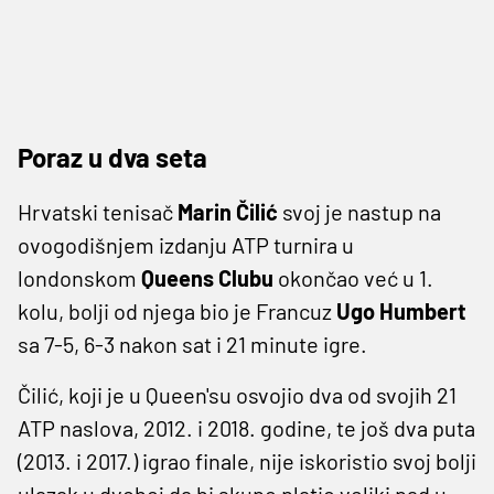
Poraz u dva seta
Hrvatski tenisač
Marin Čilić
svoj je nastup na
ovogodišnjem izdanju ATP turnira u
londonskom
Queens Clubu
okončao već u 1.
kolu, bolji od njega bio je Francuz
Ugo Humbert
sa 7-5, 6-3 nakon sat i 21 minute igre.
Čilić, koji je u Queen'su osvojio dva od svojih 21
ATP naslova, 2012. i 2018. godine, te još dva puta
(2013. i 2017.) igrao finale, nije iskoristio svoj bolji
ulazak u dvoboj da bi skupo platio veliki pad u