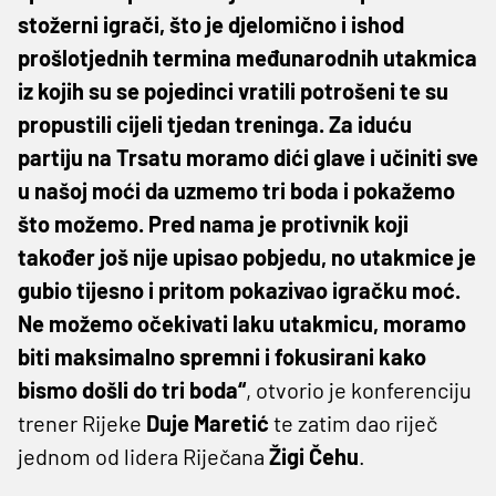
stožerni igrači, što je djelomično i ishod
prošlotjednih termina međunarodnih utakmica
iz kojih su se pojedinci vratili potrošeni te su
propustili cijeli tjedan treninga. Za iduću
partiju na Trsatu moramo dići glave i učiniti sve
u našoj moći da uzmemo tri boda i pokažemo
što možemo. Pred nama je protivnik koji
također još nije upisao pobjedu, no utakmice je
gubio tijesno i pritom pokazivao igračku moć.
Ne možemo očekivati laku utakmicu, moramo
biti maksimalno spremni i fokusirani kako
bismo došli do tri boda“
, otvorio je konferenciju
trener Rijeke
Duje Maretić
te zatim dao riječ
jednom od lidera Riječana
Žigi Čehu
.