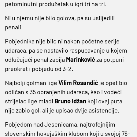
petominutni produžetak u igri tri na tri.
Ni u njemu nije bilo golova, pa su uslijedili
penali.
Pobjednika nije bilo ni nakon početne serije
udaraca, pa se nastavilo raspucavanje u kojem
odlučujući penal zabija
Marinković
za potpuni
preokret i pobjedu od 3-2.
Najbolji golman lige
Vilim Rosandić
je opet bio
odličan s 35 obranjenih udaraca, kao i vodeći
strijelac lige mladi
Bruno Idžan
koji ovaj puta
nije zabio gol, ali je upisao dvije asistencije.
Pobjedom nad Jesenicama, najtrofejnijim
slovenskim hokejaškim klubom koji u svojoj 76-