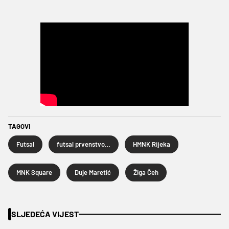
TAGOVI
Futsal
futsal prvenstvo Hrvatske
HMNK Rijeka
MNK Square
Duje Maretić
Žiga Čeh
SLJEDEĆA VIJEST