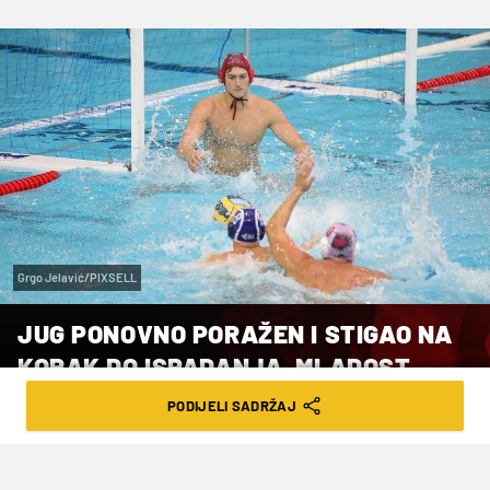
Grgo Jelavić/PIXSELL
JUG PONOVNO PORAŽEN I STIGAO NA
KORAK DO ISPADANJA, MLADOST
POBIJEDILA MAĐARE
PODIJELI SADRŽAJ
VRIJEME ČITANJA: 4MIN | PET. 15.11.24. | 10:02