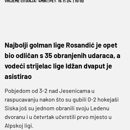
VRIJEME ČITANJA: 4MIN | PET. 15.11.24. | 10:02
Najbolji golman lige Rosandić je opet
bio odličan s 35 obranjenih udaraca, a
vodeći strijelac lige Idžan dvaput je
asistirao
Pobjedom od 3-2 nad Jesenicama u
raspucavanju nakon što su gubili 0-2 hokejaši
Siska još su jednom obranili svoju Ledenu
dvoranu i u četvrtak učvrstili prvo mjesto u
Alpskoj ligi.