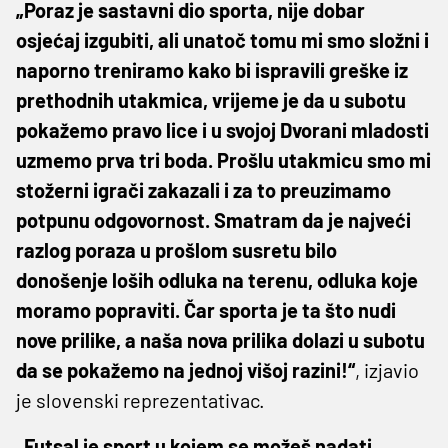
„Poraz je sastavni dio sporta, nije dobar
osjećaj izgubiti, ali unatoč tomu mi smo složni i
naporno treniramo kako bi ispravili greške iz
prethodnih utakmica, vrijeme je da u subotu
pokažemo pravo lice i u svojoj Dvorani mladosti
uzmemo prva tri boda. Prošlu utakmicu smo mi
stožerni igrači zakazali i za to preuzimamo
potpunu odgovornost. Smatram da je najveći
razlog poraza u prošlom susretu bilo
donošenje loših odluka na terenu, odluka koje
moramo popraviti. Čar sporta je ta što nudi
nove prilike, a naša nova prilika dolazi u subotu
da se pokažemo na jednoj višoj razini!“
, izjavio
je slovenski reprezentativac.
„Futsal je sport u kojem se možeš nadati