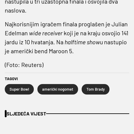
nastupila u tri uzastopna finala i osvojila dva
naslova.
Najkorisnijim igračem finala proglašen je Julian
Edelman
wide receiver
koji je na kraju osvojio 141
jardu iz 10 hvatanja. Na
halftime
showu
nastupio
je američki bend Maroon 5.
(Foto: Reuters)
TAGOVI
Super Bowl
američki nogomet
Tom Brady
SLJEDEĆA VIJEST