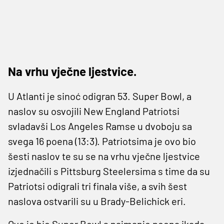
Na vrhu vječne ljestvice.
U Atlanti je sinoć odigran 53. Super Bowl, a
naslov su osvojili New England Patriotsi
svladavši Los Angeles Ramse u dvoboju sa
svega 16 poena (13:3). Patriotsima je ovo bio
šesti naslov te su se na vrhu vječne ljestvice
izjednačili s Pittsburg Steelersima s time da su
Patriotsi odigrali tri finala više, a svih šest
naslova ostvarili su u Brady-Belichick eri.
Ovo je bio Super Bowl s najmanje poena ikada.