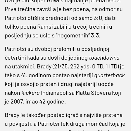
Prva trećina završila je bez poena, na odmor su
Patriotsi otišli s prednosti od samo 3:0, da bi
toliko poena Ramsi zabili u trećoj trećini i u
posljednju se ušlo s “nogometnih” 3:3.
Patriotsi su dvoboj prelomili u posljednjoj
četvrtini kada su došli do jedinog
touchdowna
na utakmici. Brady (21/35, 262 yds, 0 TD, 1 ITD) je
tako s 41. godinom postao najstariji
quarterback
koji je osvojio prsten i drugi najstariji uopće
nakon
kickera
Indianapolisa Matta Stovera koji
je 2007. imao 42 godine.
Brady je također postao igrač s najviše prstena
u povijesti, a Patriotsi tek druga momčad koja je