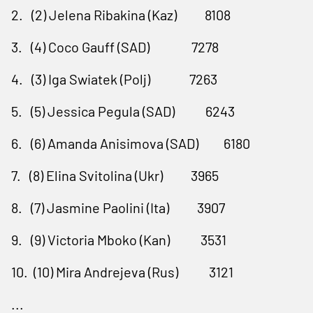
2.
(2) Jelena Ribakina (Kaz)
8108
3.
(4) Coco Gauff (SAD)
7278
4.
(3) Iga Swiatek (Polj)
7263
5.
(5) Jessica Pegula (SAD)
6243
6.
(6) Amanda Anisimova (SAD)
6180
7.
(8) Elina Svitolina (Ukr)
3965
8.
(7) Jasmine Paolini (Ita)
3907
9.
(9) Victoria Mboko (Kan)
3531
10.
(10) Mira Andrejeva (Rus)
3121
...