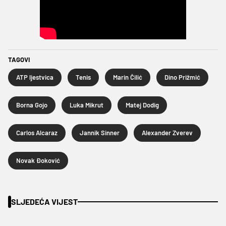
TAGOVI
ATP ljestvica
Tenis
Marin Čilić
Dino Prižmić
Borna Gojo
Luka Mikrut
Matej Dodig
Carlos Alcaraz
Jannik Sinner
Alexander Zverev
Novak Đoković
SLJEDEĆA VIJEST