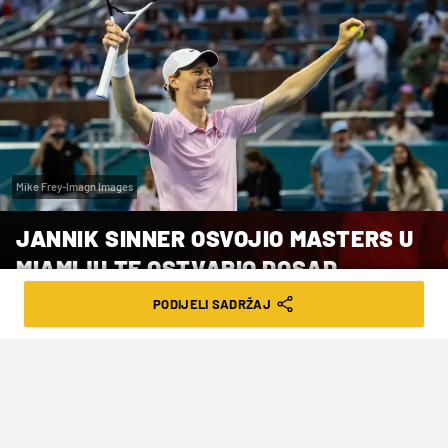
Mike Frey-Imagn Images
JANNIK SINNER OSVOJIO MASTERS U
MIAMIJU TE OSTVARIO DOSAD
NEVIĐEN PODVIG
PODIJELI SADRŽAJ
VRIJEME ČITANJA: 1MIN | PON. 30.03.26. | 10:01