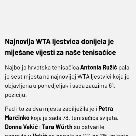
Najnovija WTA ljestvica donijela je
miješane vijesti za naše tenisačice
Najbolja hrvatska tenisačica
Antonia Ružić
pala
je šest mjesta na najnovijoj WTA ljestvici koja je
objavljena u ponedjeljak i sada zauzima 61.
poziciju.
Pad i to za dva mjesta zabilježila je i
Petra
Marčinko
koja je sada 78. tenisačica svijeta.
Donna Vekić
i
Tara Würth
su ostvarile
napredak;
Vekić
se popela sa 117. na 115. mjesto,