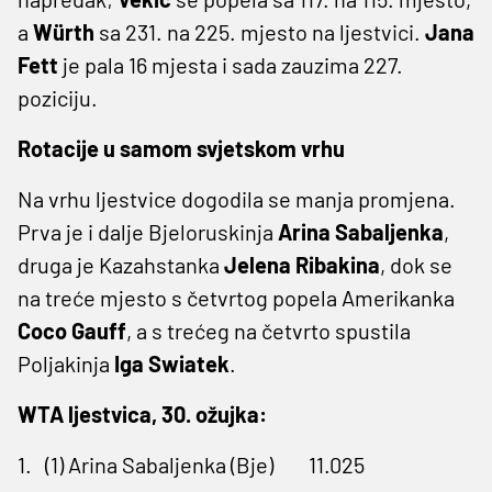
a
Würth
sa 231. na 225. mjesto na ljestvici.
Jana
Fett
je pala 16 mjesta i sada zauzima 227.
poziciju.
Rotacije u samom svjetskom vrhu
Na vrhu ljestvice dogodila se manja promjena.
Prva je i dalje Bjeloruskinja
Arina Sabaljenka
,
druga je Kazahstanka
Jelena Ribakina
, dok se
na treće mjesto s četvrtog popela Amerikanka
Coco Gauff
, a s trećeg na četvrto spustila
Poljakinja
Iga Swiatek
.
WTA ljestvica, 30. ožujka:
1.
(1) Arina Sabaljenka (Bje)
11.025