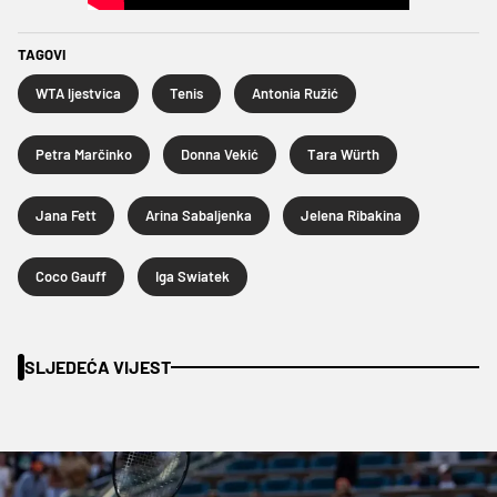
TAGOVI
WTA ljestvica
Tenis
Antonia Ružić
Petra Marčinko
Donna Vekić
Tara Würth
Jana Fett
Arina Sabaljenka
Jelena Ribakina
Coco Gauff
Iga Swiatek
SLJEDEĆA VIJEST