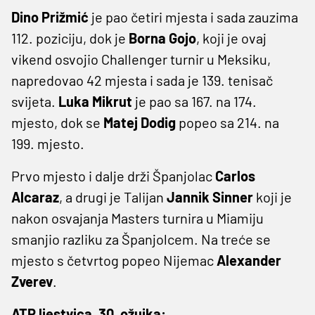
Dino Prižmić
je pao četiri mjesta i sada zauzima
112. poziciju, dok je
Borna Gojo
, koji je ovaj
vikend osvojio Challenger turnir u Meksiku,
napredovao 42 mjesta i sada je 139. tenisač
svijeta.
Luka Mikrut
je pao sa 167. na 174.
mjesto, dok se
Matej Dodig
popeo sa 214. na
199. mjesto.
Prvo mjesto i dalje drži Španjolac
Carlos
Alcaraz
, a drugi je Talijan
Jannik Sinner
koji je
nakon osvajanja Masters turnira u Miamiju
smanjio razliku za Španjolcem. Na treće se
mjesto s četvrtog popeo Nijemac
Alexander
Zverev
.
ATP ljestvica, 30. ožujka: