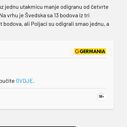
 uz jednu utakmicu manje odigranu od četvrte
a vrhu je Švedska sa 13 bodova iz tri
 bodova, ali Poljaci su odigrali smao jednu, a
roučite
OVDJE
.