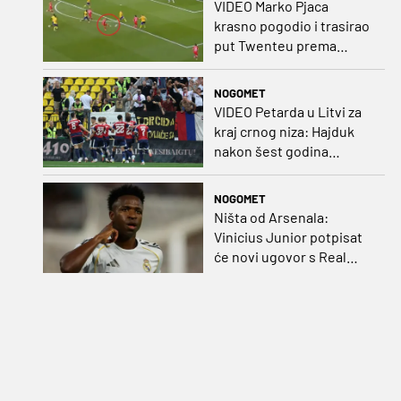
VIDEO Marko Pjaca
krasno pogodio i trasirao
put Twenteu prema
važnoj pobjedi
NOGOMET
VIDEO Petarda u Litvi za
kraj crnog niza: Hajduk
nakon šest godina
pobijedio na europskom
gostovanju
NOGOMET
Ništa od Arsenala:
Vinicius Junior potpisat
će novi ugovor s Real
Madridom