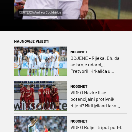
REUTERS/Andrew Couldridge
NAJNOVIJE VIJESTI
NOGOMET
OCJENE - Rijeka: Eh, da
se broje udarci...
Pretvorili Krkalića u
junaka, a izlet na uzvrat u
ozbiljan posao!
NOGOMET
VIDEO Nazire li se
potencijalni protivnik
Rijeci? Midtjylland lako
protiv Iraca za slavlje u
prvoj utakmici
NOGOMET
VIDEO Bolje i triput po 1-0