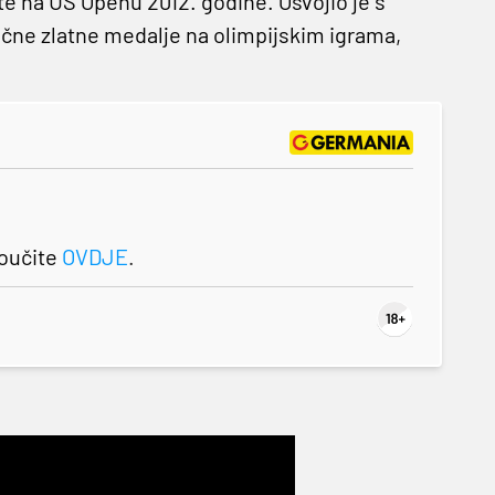
 te na US Openu 2012. godine. Osvojio je s
ačne zlatne medalje na olimpijskim igrama,
roučite
OVDJE
.