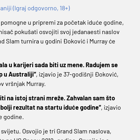
niji (Igraj odgovorno, 18+)
 pomogne u pripremi za početak iduće godine,
isač pokušati osvojiti svoj jedanaesti naslov
 Slam turnira u godini Đoković i Murray će
la u karijeri sada biti uz mene. Radujem se
u Australiji“
, izjavio je 37-godišnji Đoković,
v vršnjak Murray.
iti na istoj strani mreže. Zahvalan sam što
bolji rezultat na startu iduće godine“
, izjavio
ve godine.
 svijetu. Osvojio je tri Grand Slam naslova,