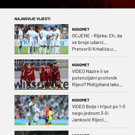
NAJNOVIJE VIJESTI
NOGOMET
OCJENE - Rijeka: Eh, da
se broje udarci...
Pretvorili Krkalića u
junaka, a izlet na uzvrat u
ozbiljan posao!
NOGOMET
VIDEO Nazire li se
potencijalni protivnik
Rijeci? Midtjylland lako
protiv Iraca za slavlje u
prvoj utakmici
NOGOMET
VIDEO Bolje i triput po 1-0
nego jednom 3-0:
Janković Rijeci
projektilom donio slavlje
protiv inferiornijeg