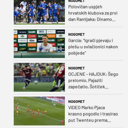
NOGOMET
protivnika
Polovičan uspjeh
hrvatskih klubova za prvi
dan Ramljaka: Dinamo
poražen od Juventusa,
Hajduk bolji od Bologne
NOGOMET
Garcia: "Igrači pjevaju i
plešu u svlačionici nakon
pobjede"
NOGOMET
OCJENE - HAJDUK: Šego
prelomio, Pajaziti
zapečatio, Šotiček
oduševio u predstavi
splitskih 'odlikaša'
NOGOMET
VIDEO Marko Pjaca
krasno pogodio i trasirao
put Twenteu prema
važnoj pobjedi