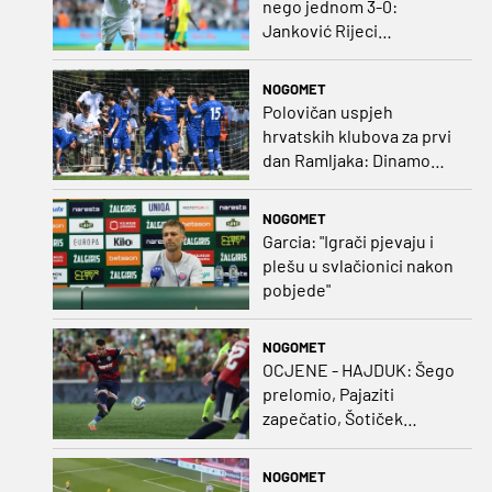
nego jednom 3-0:
Janković Rijeci
projektilom donio slavlje
protiv inferiornijeg
NOGOMET
protivnika
Polovičan uspjeh
hrvatskih klubova za prvi
dan Ramljaka: Dinamo
poražen od Juventusa,
Hajduk bolji od Bologne
NOGOMET
Garcia: "Igrači pjevaju i
plešu u svlačionici nakon
pobjede"
NOGOMET
OCJENE - HAJDUK: Šego
prelomio, Pajaziti
zapečatio, Šotiček
oduševio u predstavi
splitskih 'odlikaša'
NOGOMET