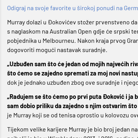
Odigraj na svoje favorite u širokoj ponudi na Germa
Murray dolazi u Đokovićev stožer prvenstveno da
s naglaskom na Australian Open gdje će srpski ten
pobjednika u Melbourneu. Nakon kraja prvog Grand
dogovoriti mogući nastavak suradnje.
„Uzbuđen sam što će jedan od mojih najvećih riva
što ćemo se zajedno spremati za moj novi nastup 
dok je jednako uzbuđen zbog ove suradnje i njego
„Radujem se što ćemo po prvi puta Đoković i ja b
sam dobio priliku da zajedno s njim ostvarim što 
je Murray koji se od tenisa oprostio u kolovozu o
Tijekom velike karijere Murray je bio broj jedan na