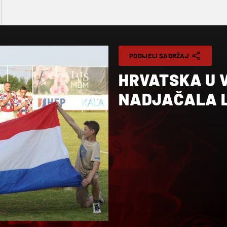
PODIJELI SADRŽAJ
HRVATSKA U 
NADJAČALA 