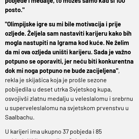
pobjede i medalje, to možeš samo kad si 100
posto."
"Olimpijske igre su mi bile motivacija i prije
ozljede. Željela sam nastaviti karijeru kako bih
mogla nastupiti na Igrama kod kuće. Ne želim
da mi ova ozljeda uništi karijeru. Sada je važno
potpuno se oporaviti, jer neću biti konkurentna
dok mi noga potpuno ne bude zacijeljena"
,
rekla je skijašica koja je prošle sezone
pobijedila u deset utrka Svjetskog kupa,
osvojivši zlatnu medalju u veleslalomu i srebrnu
u superveleslalomu na svjetskom prvenstvu u
Saalbachu.
U karijeri ima ukupno 37 pobjeda i 85