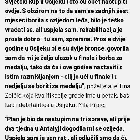
Svjetski kup u Osijeku i što ću opet nastupiti
ovdje. S obzirom na to da sam se zadnjih šest
mjeseci borila s ozljedom leđa, bilo je teško
vraćati se, ali uspjela sam, rehabilitacija je
prošla dobro i tu sam, spremna. Prošle dvije
godine u Osijeku bile su dvije bronce, govorila
sam da mi je želja ulazak u finale i borba za
medalju, tako da ću i ove godine nastaviti s
istim razmišljanjem - cilj je ući u finale i u
nedjelju se boriti za medalju“
, poželjela je Tina
Zelčić koja kvalifikacije grede ima u petak, baš
kao i debitantica u Osijeku, Mila Prpić.
"Plan je bio da nastupim na tri sprave, ali prije
dva tjedna u Antalyji dogodila mi se ozljeda.
Uspjela sam je sanirati, ali odlučili smo da ću