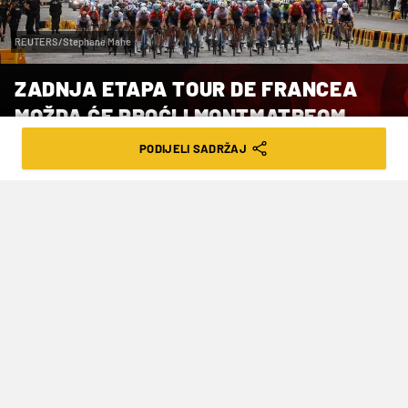
REUTERS/Stephane Mahe
ZADNJA ETAPA TOUR DE FRANCEA
MOŽDA ĆE PROĆI I MONTMATREOM
PODIJELI SADRŽAJ
VRIJEME ČITANJA: 4MIN | SRI. 09.04.25. | 16:13
Utrka je na rasporedu od 5. do 27.
srpnja
Nakon što je na prošlogodišnjim Olimpijskim