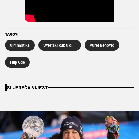
TAGOVI
Gimnastika
Svjetski kup u gimnastici Osijek
Aurel Benović
Filip Ude
SLJEDEĆA VIJEST