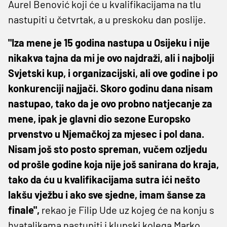
Aurel Benović koji će u kvalifikacijama na tlu
nastupiti u četvrtak, a u preskoku dan poslije.
"Iza mene je 15 godina nastupa u Osijeku i nije
nikakva tajna da mi je ovo najdraži, ali i najbolji
Svjetski kup, i organizacijski, ali ove godine i po
konkurenciji najjači. Skoro godinu dana nisam
nastupao, tako da je ovo probno natjecanje za
mene, ipak je glavni dio sezone Europsko
prvenstvo u Njemačkoj za mjesec i pol dana.
Nisam još sto posto spreman, vučem ozljedu
od prošle godine koja nije još sanirana do kraja,
tako da ću u kvalifikacijama sutra ići nešto
lakšu vježbu i ako sve sjedne, imam šanse za
finale",
rekao je Filip Ude uz kojeg će na konju s
hvataljkama nastupiti i klupski kolega Marko