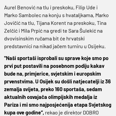
Aurel Benović na tlu i preskoku, Filip Ude i
Marko Sambolec na konju s hvataljkama, Marko
Jovičić na tlu, Tijana Korent na preskoku, Tina
Zelčić i Mila Prpić na gredi te Sara Šulekić na
dvovisinskim ručama bit će hrvatski
predstavnici na nikad jačem turniru u Osijeku.
"Naši sportaši isprobali su sprave koje smo po
prvi put postavili na posebnom podiju kakav
bude na, primjerice, svjetskim i europskim
prvenstvima. U Osijek su došli natjecatelji iz 36
zemalja svijeta, preko 160 sportaša, sedam
aktualnih osvajača olimpijskih medalja iz
Pariza i mi smo najposjećenija etapa Svjetskog
kupa ove godine“,
rekao je direktor DOBRO