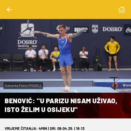
Dubravka Petric/PIXSELL
BENOVIĆ: "U PARIZU NISAM UŽIVAO,
ISTO ŽELIM U OSIJEKU"
VRIJEME ČITANJA: 4MIN | SRI. 09.04.25. | 16:13