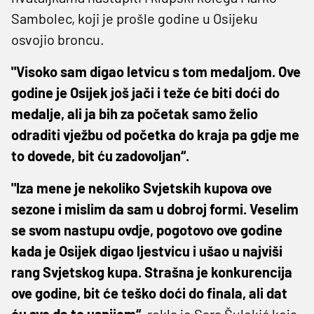
Sambolec, koji je prošle godine u Osijeku
osvojio broncu.
"Visoko sam digao letvicu s tom medaljom. Ove
godine je Osijek još jači i teže će biti doći do
medalje, ali ja bih za početak samo želio
odraditi vježbu od početka do kraja pa gdje me
to dovede, bit ću zadovoljan“.
"Iza mene je nekoliko Svjetskih kupova ove
sezone i mislim da sam u dobroj formi. Veselim
se svom nastupu ovdje, pogotovo ove godine
kada je Osijek digao ljestvicu i ušao u najviši
rang Svjetskog kupa. Strašna je konkurencija
ove godine, bit će teško doći do finala, ali dat
ću sve da to uspijem“,
rekla je Sara Šulekić koja