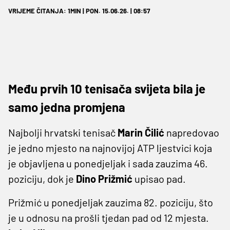
VRIJEME ČITANJA: 1MIN | PON. 15.06.26. | 08:57
Među prvih 10 tenisača svijeta bila je
samo jedna promjena
Najbolji hrvatski tenisač
Marin
Čilić
napredovao
je jedno mjesto na najnovijoj ATP ljestvici koja
je objavljena u ponedjeljak i sada zauzima 46.
poziciju, dok je
Dino Prižmić
upisao pad.
Prižmić u ponedjeljak zauzima 82. poziciju, što
je u odnosu na prošli tjedan pad od 12 mjesta.