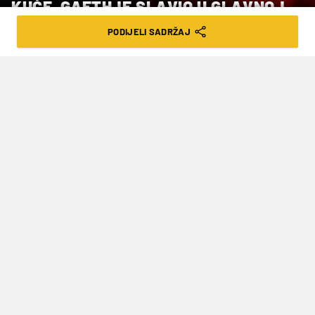
KUĆE, GAETHJE SLAVIO U GLAVNOJ
BORBI VEČERI
PODIJELI SADRŽAJ
VRIJEME ČITANJA: 1MIN | PON. 15.06.26. | 08:57
Dosad neviđen spektakl u borilačkim
sportovima
U nedjelju je ispred Bijele kuće održan UFC
spektakl White House South Lawn UFC event -
Freedom 250, i to u sklopu proslave 250.
obljetnice SAD-a i 80. rođendana predsjednika