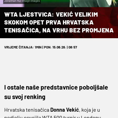
Jonathan Hui-Imagn Images
WTA LJESTVICA: VEKIĆ VELIKIM
SKOKOM OPET PRVA HRVATSKA
TENISAČICA, NA VRHU BEZ PROMJENA
VRIJEME ČITANJA: 1MIN | PON. 15.06.26. | 08:57
I ostale naše predstavnice poboljšale
su svoj renking
Hrvatska tenisačica
Donna
Vekić
, koja je u
nedjelju osvojila WTA 500 turnir u Londonu,