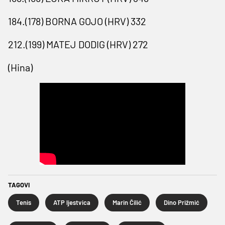
184.(178) BORNA GOJO (HRV) 332
212.(199) MATEJ DODIG (HRV) 272
(Hina)
TAGOVI
Tenis
ATP ljestvica
Marin Čilić
Dino Prižmić