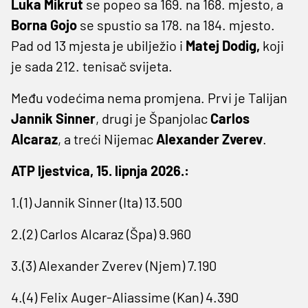
Luka Mikrut
se popeo sa 169. na 168. mjesto, a
Borna
Gojo
se spustio sa 178. na 184. mjesto.
Pad od 13 mjesta je ubilježio i
Matej
Dodig,
koji
je sada 212. tenisač svijeta.
Među vodećima nema promjena. Prvi je Talijan
Jannik
Sinner
, drugi je Španjolac
Carlos
Alcaraz
, a treći Nijemac
Alexander Zverev
.
ATP ljestvica, 15. lipnja 2026.:
1.(1) Jannik Sinner (Ita) 13.500
2.(2) Carlos Alcaraz (Špa) 9.960
3.(3) Alexander Zverev (Njem) 7.190
4.(4) Felix Auger-Aliassime (Kan) 4.390