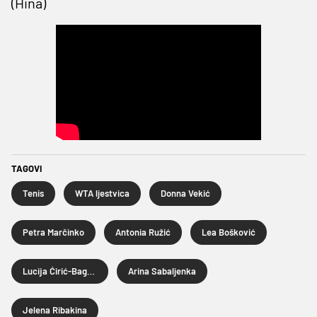
(Hina)
TAGOVI
Tenis
WTA ljestvica
Donna Vekić
Petra Marčinko
Antonia Ružić
Lea Bošković
Lucija Ćirić-Bagarić
Arina Sabaljenka
Jelena Ribakina