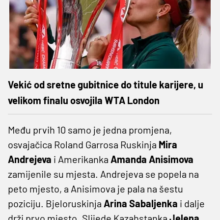
Vekić od sretne gubitnice do titule karijere, u
velikom finalu osvojila WTA London
Među prvih 10 samo je jedna promjena,
osvajačica Roland Garrosa Ruskinja
Mira
Andrejeva
i Amerikanka
Amanda Anisimova
zamijenile su mjesta. Andrejeva se popela na
peto mjesto, a Anisimova je pala na šestu
poziciju. Bjeloruskinja
Arina Sabaljenka
i dalje
drži prvo mjesto. Slijede Kazahstanka
Jelena