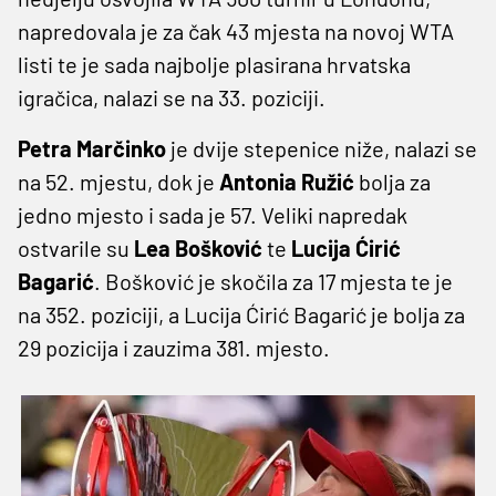
napredovala je za čak 43 mjesta na novoj WTA
listi te je sada najbolje plasirana hrvatska
igračica, nalazi se na 33. poziciji.
Petra
Marčinko
je dvije stepenice niže, nalazi se
na 52. mjestu, dok je
Antonia
Ružić
bolja za
jedno mjesto i sada je 57. Veliki napredak
ostvarile su
Lea
Bošković
te
Lucija Ćirić
Bagarić
. Bošković je skočila za 17 mjesta te je
na 352. poziciji, a Lucija Ćirić Bagarić je bolja za
29 pozicija i zauzima 381. mjesto.