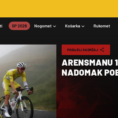
ti
SP 2026
Nogomet
Košarka
Rukomet
PODIJELI SADRŽAJ
ARENSMANU 1
NADOMAK PO