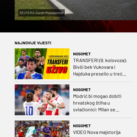
REUTERS/Sarah Meyssonnier
NAJNOVIJE VIJESTI
NOGOMET
TRANSFERI (9. kolovoza):
Bivši bek Vukovara i
Hajduka preselio u treću
ligu, đakovački 'sin vjetra'
napustio Kirgistan
NOGOMET
Modrić bi mogao dobiti
hrvatskog štiha u
svlačionici: Milan se
raspituje za usluge
Vatrenog!
NOGOMET
VIDEO Nova majstorija