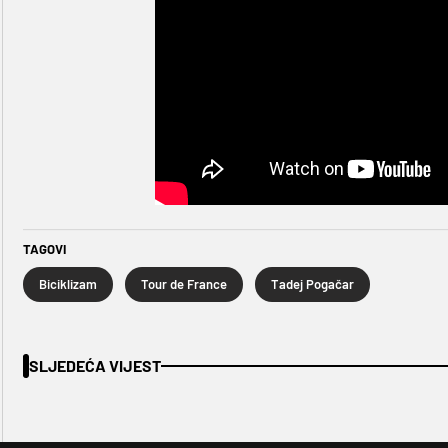
TAGOVI
Biciklizam
Tour de France
Tadej Pogačar
SLJEDEĆA VIJEST