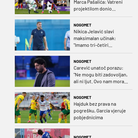
Marca Pašalića: Vatreni
projektilom donio
vodstvo pa igru napustio
zbog ozljede
NOGOMET
Nikica Jelavić slavi
maksimalan učinak:
"Imamo tri-četiri
senatora koji vode naš
vrtić"
NOGOMET
Carević unatoč porazu:
"Ne mogu biti zadovoljan,
ali ni ljut. Ovo nam mora
biti putokaz"
NOGOMET
Hajduk bez prava na
pogrešku, Garcia vjeruje
pobjednicima
NOGOMET