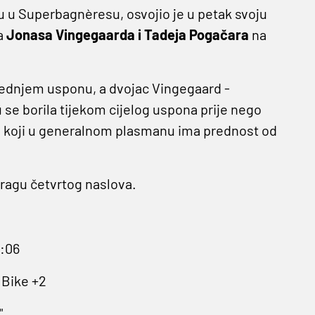
u u Superbagnèresu, osvojio je u petak svoju
a
Jonasa Vingegaarda i Tadeja Pogačara
na
ljednjem usponu, a dvojac Vingegaard -
 se borila tijekom cijelog uspona prije nego
ca, koji u generalnom plasmanu ima prednost od
pragu četvrtog naslova.
:06
 Bike +2
"