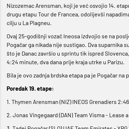
Nizozemac Arensman, koji je već osvojio 14. etap
drugu etapu Tour de Francea, odolijevši napadim
cilju u La Plagneu.
Ovaj 25-godišnji vozač Ineosa izdvojio se na pos
Pogačar ga nikada nije sustigao. Dva suparnika su
što je Danac završio u sprintu tik ispred Sloven
4:24 minute, dva dana prije kraja utrke u Parizu.
Bila je ovo zadnja brdska etapa pa je Pogačar na 
Poredak 19. etape:
1. Thymen Arensman (NIZ) INEOS Grenadiers 2:46
2. Jonas Vingegaard (DAN) Team Visma - Lease a
3. Tadej Pogačar (SLO) UAE Team Emirates - XRG 