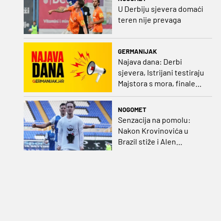
U Derbiju sjevera domaći
teren nije prevaga
GERMANIJAK
Najava dana: Derbi
sjevera, Istrijani testiraju
Majstora s mora, finale
Ramljaka Dinamo - Ajax,
mladi rukometaši protiv
NOGOMET
Francuza
Senzacija na pomolu:
Nakon Krovinovića u
Brazil stiže i Alen
Halilović!?