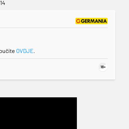
14
roučite
OVDJE
.