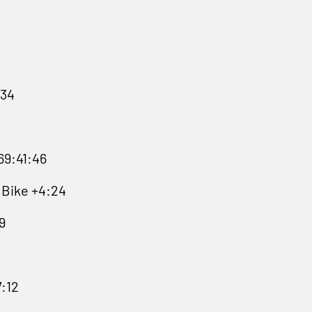
:34
69:41:46
 Bike +4:24
9
7:12