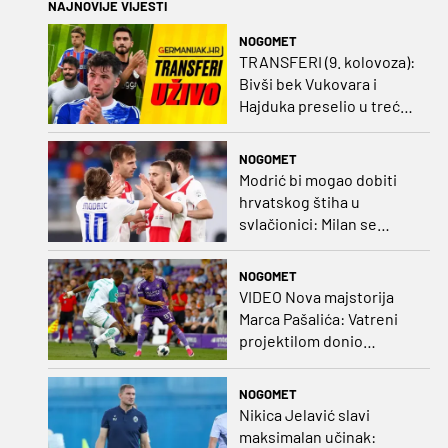
NAJNOVIJE VIJESTI
NOGOMET
TRANSFERI (9. kolovoza):
Bivši bek Vukovara i
Hajduka preselio u treću
ligu, đakovački 'sin vjetra'
napustio Kirgistan
NOGOMET
Modrić bi mogao dobiti
hrvatskog štiha u
svlačionici: Milan se
raspituje za usluge
Vatrenog!
NOGOMET
VIDEO Nova majstorija
Marca Pašalića: Vatreni
projektilom donio
vodstvo pa igru napustio
zbog ozljede
NOGOMET
Nikica Jelavić slavi
maksimalan učinak: