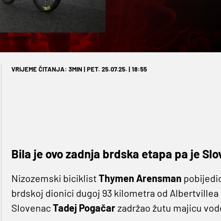
VRIJEME ČITANJA: 3MIN | PET. 25.07.25. | 18:55
Bila je ovo zadnja brdska etapa pa je Sl
Nizozemski biciklist
Thymen Arensman
pobijedio
brdskoj dionici dugoj 93 kilometra od Albertvillea 
Slovenac
Tadej Pogačar
zadržao žutu majicu vo