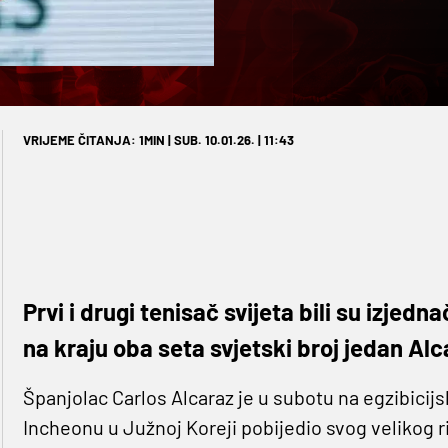
VRIJEME ČITANJA: 1MIN | SUB. 10.01.26. | 11:43
Prvi i drugi tenisač svijeta bili su izjedn
na kraju oba seta svjetski broj jedan Al
Španjolac Carlos Alcaraz je u subotu na egzibici
Incheonu u Južnoj Koreji pobijedio svog velikog ri