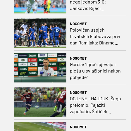
nego jednom 3-0:
Janković Rijeci
projektilom donio slavlje
protiv inferiornijeg
NOGOMET
protivnika
Polovičan uspjeh
hrvatskih klubova za prvi
dan Ramljaka: Dinamo
poražen od Juventusa,
Hajduk bolji od Bologne
NOGOMET
Garcia: "Igrači pjevaju i
plešu u svlačionici nakon
pobjede"
NOGOMET
OCJENE - HAJDUK: Šego
prelomio, Pajaziti
zapečatio, Šotiček
oduševio u predstavi
splitskih 'odlikaša'
NOGOMET