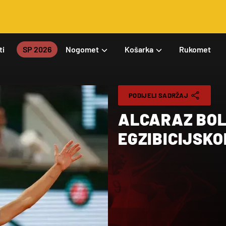
ti
SP 2026
Nogomet
Košarka
Rukomet
PODIJELI SADRŽAJ
ALCARAZ BOL
EGZIBICIJSK