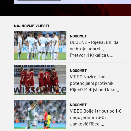
NAJNOVIJE VIJESTI
NOGOMET
OCJENE - Rijeka: Eh, da
se broje udarci...
Pretvorili Krkalića u
junaka, a izlet na uzvrat u
ozbiljan posao!
NOGOMET
VIDEO Nazire li se
potencijalni protivnik
Rijeci? Midtjylland lako
protiv Iraca za slavlje u
prvoj utakmici
NOGOMET
VIDEO Bolje i triput po 1-0
nego jednom 3-0:
Janković Rijeci
projektilom donio slavlje