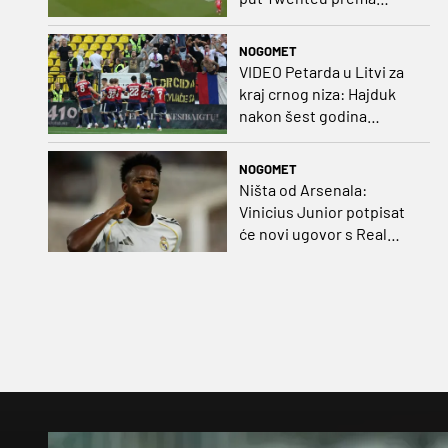
važnoj pobjedi
NOGOMET
VIDEO Petarda u Litvi za
kraj crnog niza: Hajduk
nakon šest godina
pobijedio na europskom
gostovanju
NOGOMET
Ništa od Arsenala:
Vinicius Junior potpisat
će novi ugovor s Real
Madridom