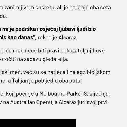
om zanimljivom susretu, ali je na kraju oba seta
edu.
 je podrška i osjećaj ljubavi ljudi bio
nis kao danas",
rekao je Alcaraz.
ao da meč neće biti pravi pokazatelj njihove
otočiti na zabavu gledatelja.
cijski meč, već su se natjecali na egzibicijskom
e, a Talijan je pobijedio oba puta.
 koji počinje u Melbourne Parku 18. siječnja,
v na Australian Openu, a Alcaraz juri svoj prvi