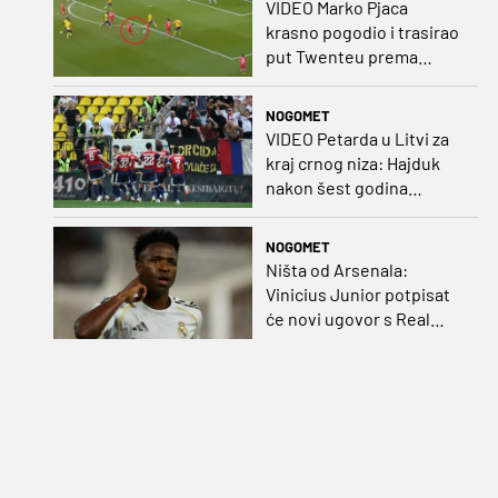
VIDEO Marko Pjaca
krasno pogodio i trasirao
put Twenteu prema
važnoj pobjedi
NOGOMET
VIDEO Petarda u Litvi za
kraj crnog niza: Hajduk
nakon šest godina
pobijedio na europskom
gostovanju
NOGOMET
Ništa od Arsenala:
Vinicius Junior potpisat
će novi ugovor s Real
Madridom