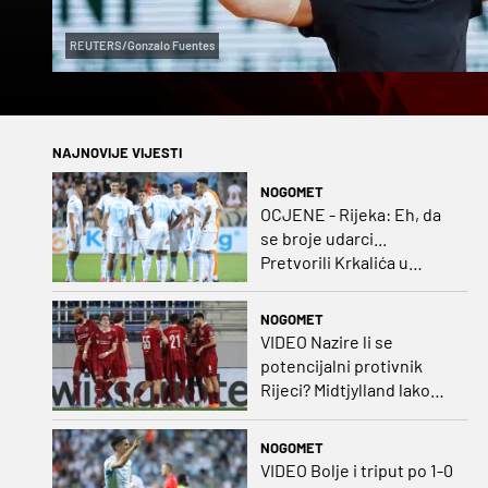
REUTERS/Gonzalo Fuentes
NAJNOVIJE VIJESTI
NOGOMET
OCJENE - Rijeka: Eh, da
se broje udarci...
Pretvorili Krkalića u
junaka, a izlet na uzvrat u
ozbiljan posao!
NOGOMET
VIDEO Nazire li se
potencijalni protivnik
Rijeci? Midtjylland lako
protiv Iraca za slavlje u
prvoj utakmici
NOGOMET
VIDEO Bolje i triput po 1-0