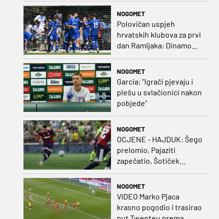
protiv inferiornijeg
NOGOMET
protivnika
Polovičan uspjeh
hrvatskih klubova za prvi
dan Ramljaka: Dinamo
poražen od Juventusa,
Hajduk bolji od Bologne
NOGOMET
Garcia: "Igrači pjevaju i
plešu u svlačionici nakon
pobjede"
NOGOMET
OCJENE - HAJDUK: Šego
prelomio, Pajaziti
zapečatio, Šotiček
oduševio u predstavi
splitskih 'odlikaša'
NOGOMET
VIDEO Marko Pjaca
krasno pogodio i trasirao
put Twenteu prema