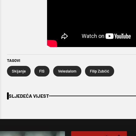
TAGOVI
Skijanje
FIS
Veleslalom
Filip Zubčić
SLJEDEĆA VIJEST