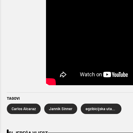
TAGOVI
Carlos Alcaraz
Jannik Sinner
egzibicijska utakmica
SLJEDEĆA VIJEST