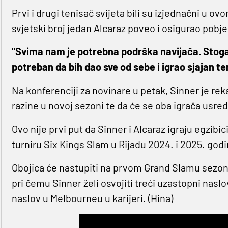
Prvi i drugi tenisač svijeta bili su izjednačni u ov
svjetski broj jedan Alcaraz poveo i osigurao pobj
"Svima nam je potrebna podrška navijača. Stoga mi
potreban da bih dao sve od sebe i igrao sjajan te
Na konferenciji za novinare u petak, Sinner je rek
razine u novoj sezoni te da će se oba igrača usred
Ovo nije prvi put da Sinner i Alcaraz igraju egzibi
turniru Six Kings Slam u Rijadu 2024. i 2025. godin
Obojica će nastupiti na prvom Grand Slamu sezone,
pri čemu Sinner želi osvojiti treći uzastopni naslo
naslov u Melbourneu u karijeri. (Hina)