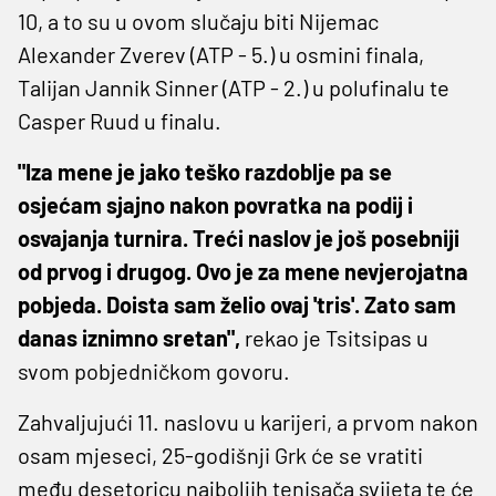
10, a to su u ovom slučaju biti Nijemac
Alexander Zverev (ATP - 5.) u osmini finala,
Talijan Jannik Sinner (ATP - 2.) u polufinalu te
Casper Ruud u finalu.
"Iza mene je jako teško razdoblje pa se
osjećam sjajno nakon povratka na podij i
osvajanja turnira. Treći naslov je još posebniji
od prvog i drugog. Ovo je za mene nevjerojatna
pobjeda. Doista sam želio ovaj 'tris'. Zato sam
danas iznimno sretan",
rekao je Tsitsipas u
svom pobjedničkom govoru.
Zahvaljujući 11. naslovu u karijeri, a prvom nakon
osam mjeseci, 25-godišnji Grk će se vratiti
među desetoricu najboljih tenisača svijeta te će