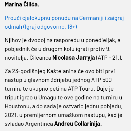
Marina Čilića.
Prouči cjelokupnu ponudu na Germaniji i zaigraj
odmah (Igraj odgovorno, 18+)
Njihov je dvoboj na rasporedu u ponedjeljak, a
pobjednik će u drugom kolu igrati protiv 9.
nositelja. Čileanca
Nicolasa Jarryja
(ATP - 21.).
Za 23-godišnjeg Kaštelanina će ovo biti prvi
nastup u glavnom ždrijebu jednog ATP 500
turnira te ukupno peti na ATP Touru. Duje je
triput igrao u Umagu te ove godine na turniru u
Houstonu, a do sada je ostvario jednu pobjedu,
2021. u premijernom umaškom nastupu, kad je
svladao Argentinca
Andreu Collarinija.