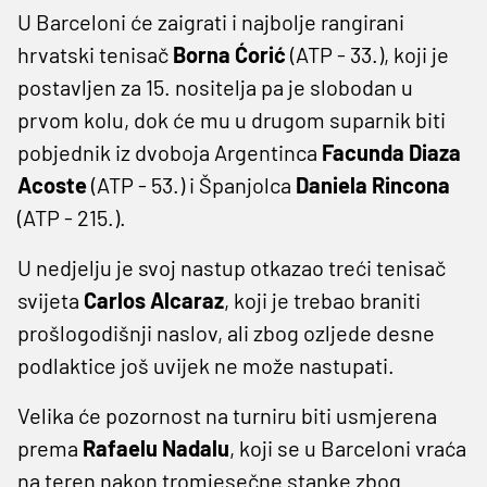
U Barceloni će zaigrati i najbolje rangirani
hrvatski tenisač
Borna Ćorić
(ATP - 33.), koji je
postavljen za 15. nositelja pa je slobodan u
prvom kolu, dok će mu u drugom suparnik biti
pobjednik iz dvoboja Argentinca
Facunda Diaza
Acoste
(ATP - 53.) i Španjolca
Daniela Rincona
(ATP - 215.).
U nedjelju je svoj nastup otkazao treći tenisač
svijeta
Carlos Alcaraz
, koji je trebao braniti
prošlogodišnji naslov, ali zbog ozljede desne
podlaktice još uvijek ne može nastupati.
Velika će pozornost na turniru biti usmjerena
prema
Rafaelu Nadalu
, koji se u Barceloni vraća
na teren nakon tromjesečne stanke zbog