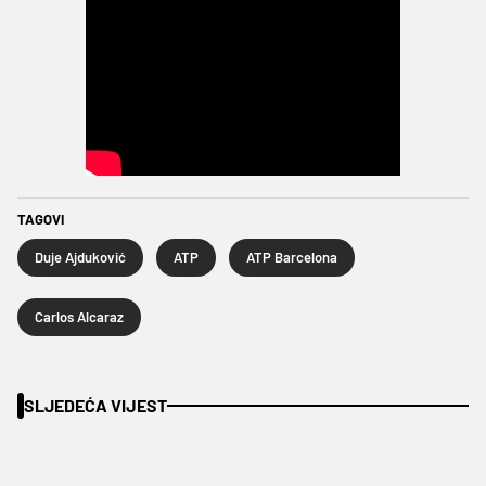
TAGOVI
Duje Ajduković
ATP
ATP Barcelona
Carlos Alcaraz
SLJEDEĆA VIJEST