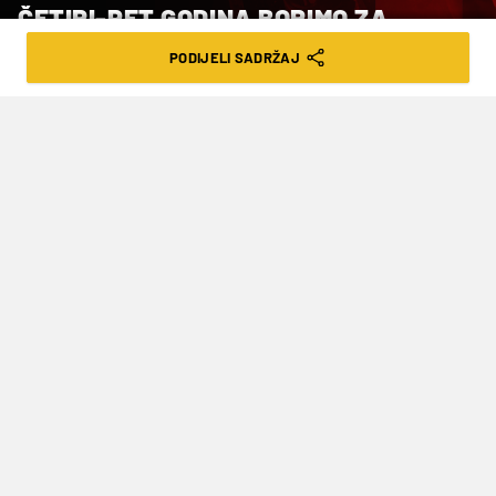
ČETIRI-PET GODINA BORIMO ZA
TROFEJ
PODIJELI SADRŽAJ
VRIJEME ČITANJA: 2MIN | NED. 14.04.24. | 18:12
U Vilniusu je nekoliko dana provela
Donna Vekić, koja se zbog ozljede u
utorak vratila u Zagreb. Petra Martić je
također bila u ekipi, ali ni ona nije
mogla pomoći na terenu zbog ozljede.
Srećom, nije ni bilo potrebno