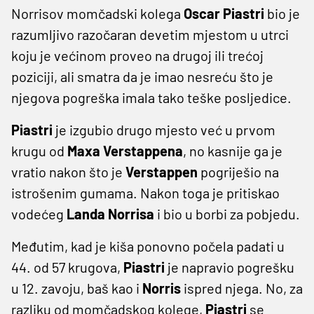
Norrisov momčadski kolega
Oscar Piastri
bio je
razumljivo razočaran devetim mjestom u utrci
koju je većinom proveo na drugoj ili trećoj
poziciji, ali smatra da je imao nesreću što je
njegova pogreška imala tako teške posljedice.
Piastri
je izgubio drugo mjesto već u prvom
krugu od
Maxa Verstappena
, no kasnije ga je
vratio nakon što je
Verstappen
pogriješio na
istrošenim gumama. Nakon toga je pritiskao
vodećeg
Landa Norrisa
i bio u borbi za pobjedu.
Međutim, kad je kiša ponovno počela padati u
44. od 57 krugova,
Piastri
je napravio pogrešku
u 12. zavoju, baš kao i
Norris
ispred njega. No, za
razliku od momčadskog kolege,
Piastri
se