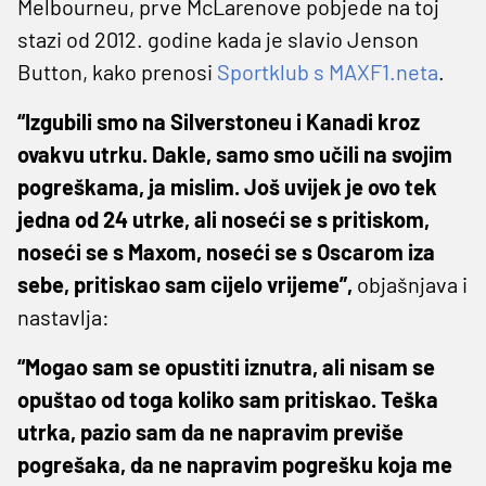
Melbourneu, prve McLarenove pobjede na toj
stazi od 2012. godine kada je slavio Jenson
Button, kako prenosi
Sportklub s MAXF1.neta
.
“Izgubili smo na Silverstoneu i Kanadi kroz
ovakvu utrku. Dakle, samo smo učili na svojim
pogreškama, ja mislim. Još uvijek je ovo tek
jedna od 24 utrke, ali noseći se s pritiskom,
noseći se s Maxom, noseći se s Oscarom iza
sebe, pritiskao sam cijelo vrijeme”,
objašnjava i
nastavlja:
“Mogao sam se opustiti iznutra, ali nisam se
opuštao od toga koliko sam pritiskao. Teška
utrka, pazio sam da ne napravim previše
pogrešaka, da ne napravim pogrešku koja me