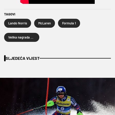
TAGOVI
Lando Norris
McLaren
Formula 1
Velika nagrada Australije
SLJEDEĆA VIJEST