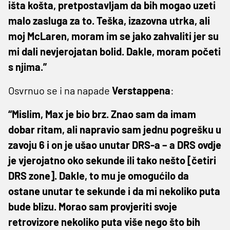
išta košta, pretpostavljam da bih mogao uzeti
malo zasluga za to. Teška, izazovna utrka, ali
moj McLaren, moram im se jako zahvaliti jer su
mi dali nevjerojatan bolid. Dakle, moram početi
s njima.”
Osvrnuo se i na napade
Verstappena
:
“Mislim, Max je bio brz. Znao sam da imam
dobar ritam, ali napravio sam jednu pogrešku u
zavoju 6 i on je ušao unutar DRS-a – a DRS ovdje
je vjerojatno oko sekunde ili tako nešto [četiri
DRS zone]. Dakle, to mu je omogućilo da
ostane unutar te sekunde i da mi nekoliko puta
bude blizu. Morao sam provjeriti svoje
retrovizore nekoliko puta više nego što bih