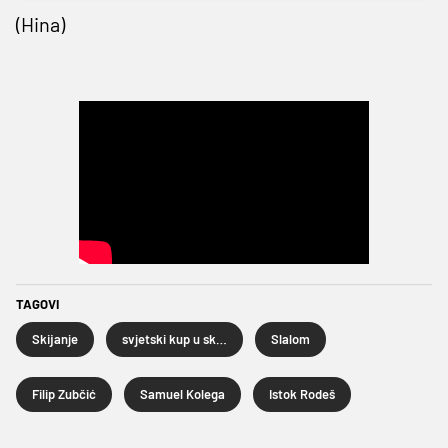
(Hina)
TAGOVI
Skijanje
svjetski kup u skijanju
Slalom
Filip Zubčić
Samuel Kolega
Istok Rodeš