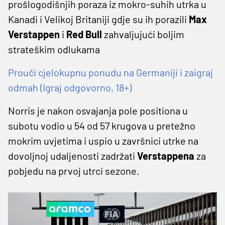
prošlogodišnjih poraza iz mokro-suhih utrka u
Kanadi i Velikoj Britaniji gdje su ih porazili
Max
Verstappen
i
Red Bull
zahvaljujući boljim
strateškim odlukama
Prouči cjelokupnu ponudu na Germaniji i zaigraj
odmah (Igraj odgovorno, 18+)
Norris je nakon osvajanja pole positiona u
subotu vodio u 54 od 57 krugova u pretežno
mokrim uvjetima i uspio u završnici utrke na
dovoljnoj udaljenosti zadržati
Verstappena
za
pobjedu na prvoj utrci sezone.