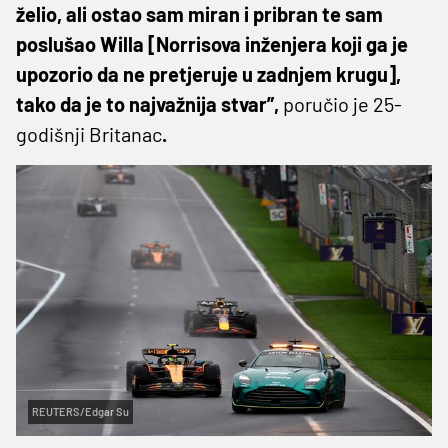
želio, ali ostao sam miran i pribran te sam
poslušao Willa [Norrisova inženjera koji ga je
upozorio da ne pretjeruje u zadnjem krugu],
tako da je to najvažnija stvar”,
poručio je 25-
godišnji Britanac
.
REUTERS/Edgar Su