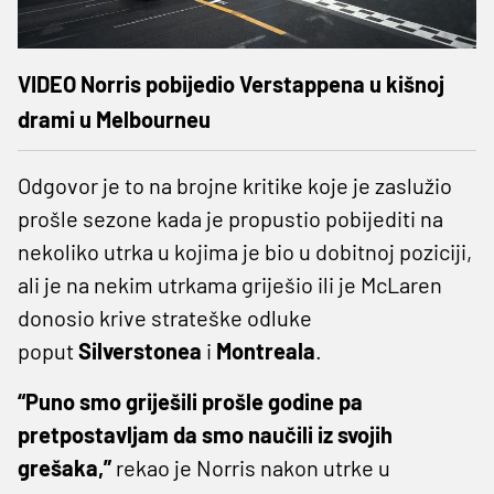
VIDEO Norris pobijedio Verstappena u kišnoj
drami u Melbourneu
Odgovor je to na brojne kritike koje je zaslužio
prošle sezone kada je propustio pobijediti na
nekoliko utrka u kojima je bio u dobitnoj poziciji,
ali je na nekim utrkama griješio ili je McLaren
donosio krive strateške odluke
poput
Silverstonea
i
Montreala
.
“Puno smo griješili prošle godine pa
pretpostavljam da smo naučili iz svojih
grešaka,”
rekao je Norris nakon utrke u