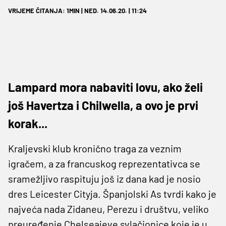
VRIJEME ČITANJA: 1MIN | NED. 14.06.20. | 11:24
Lampard mora nabaviti lovu, ako želi
još Havertza i Chilwella, a ovo je prvi
korak...
Kraljevski klub kronično traga za veznim
igračem, a za francuskog reprezentativca se
sramežljivo raspituju još iz dana kad je nosio
dres Leicester Cityja. Španjolski As tvrdi kako je
najveća nada Zidaneu, Perezu i društvu, veliko
preuređenje Chelseajeve svlačionice koje je u