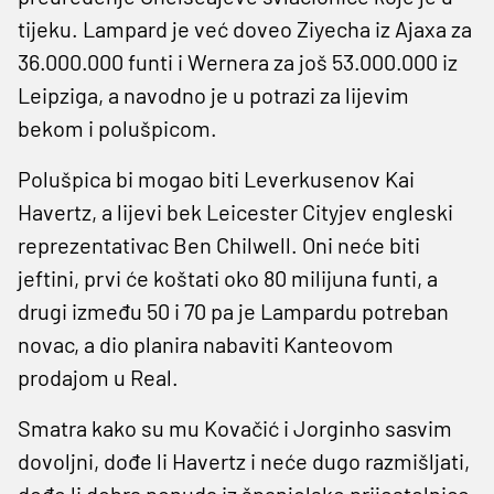
tijeku. Lampard je već doveo Ziyecha iz Ajaxa za
36.000.000 funti i Wernera za još 53.000.000 iz
Leipziga, a navodno je u potrazi za lijevim
bekom i polušpicom.
Polušpica bi mogao biti Leverkusenov Kai
Havertz, a lijevi bek Leicester Cityjev engleski
reprezentativac Ben Chilwell. Oni neće biti
jeftini, prvi će koštati oko 80 milijuna funti, a
drugi između 50 i 70 pa je Lampardu potreban
novac, a dio planira nabaviti Kanteovom
prodajom u Real.
Smatra kako su mu Kovačić i Jorginho sasvim
dovoljni, dođe li Havertz i neće dugo razmišljati,
dođe li dobra ponuda iz španjolske prijestolnice.