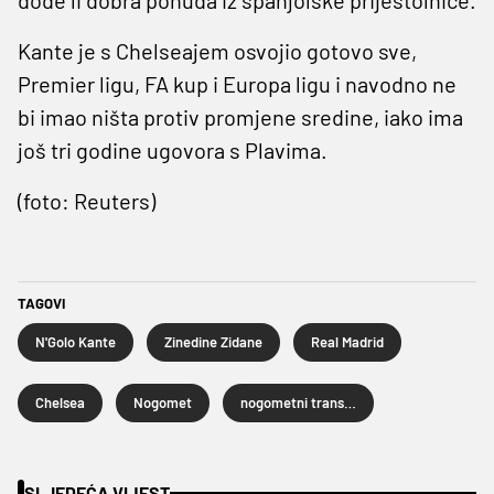
Kante je s Chelseajem osvojio gotovo sve,
Premier ligu, FA kup i Europa ligu i navodno ne
bi imao ništa protiv promjene sredine, iako ima
još tri godine ugovora s Plavima.
(foto: Reuters)
TAGOVI
N'Golo Kante
Zinedine Zidane
Real Madrid
Chelsea
Nogomet
nogometni transferi
SLJEDEĆA VIJEST