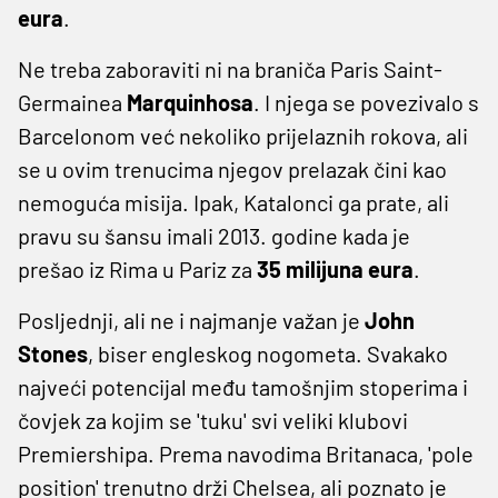
eura
.
Ne treba zaboraviti ni na braniča Paris Saint-
Germainea
Marquinhosa
. I njega se povezivalo s
Barcelonom već nekoliko prijelaznih rokova, ali
se u ovim trenucima njegov prelazak čini kao
nemoguća misija. Ipak, Katalonci ga prate, ali
pravu su šansu imali 2013. godine kada je
prešao iz Rima u Pariz za
35 milijuna eura
.
Posljednji, ali ne i najmanje važan je
John
Stones
, biser engleskog nogometa. Svakako
najveći potencijal među tamošnjim stoperima i
čovjek za kojim se 'tuku' svi veliki klubovi
Premiershipa. Prema navodima Britanaca, 'pole
position' trenutno drži Chelsea, ali poznato je