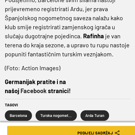
prijevremeno registrirati Ardu, jer prava
Španjolskog nogometnog saveza nalažu kako
klub smije registrirati zamjenskog igrača u
slučaju dugotrajne pojedinca.
Rafinha
je van
terena do kraja sezone, a upravo tu rupu nastoje
popuniti fantastičnim turskim veznjakom.
(Foto: Action Images)
Germanijak pratite i na
našoj
Facebook
stranici!
TAGOVI
Barcelona
Turska nogometna reprezentacija
Arda Turan
PODIJELI SADRŽAJ