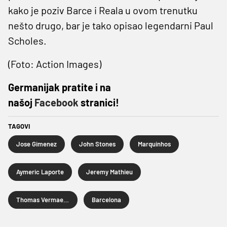
kako je poziv Barce i Reala u ovom trenutku
nešto drugo, bar je tako opisao legendarni Paul
Scholes.
(Foto: Action Images)
Germanijak pratite i na
našoj
Facebook
stranici!
TAGOVI
Jose Gimenez
John Stones
Marquinhos
Aymeric Laporte
Jeremy Mathieu
Thomas Vermaelen
Barcelona