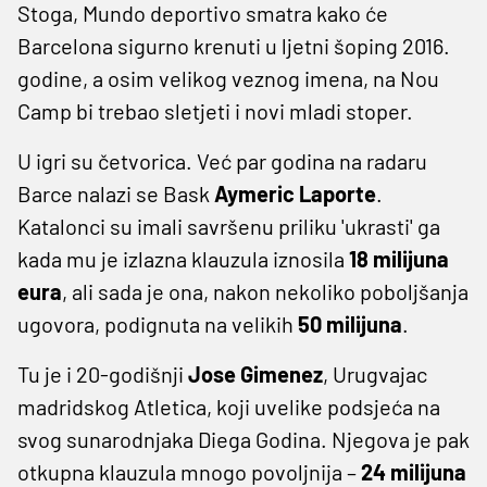
Stoga, Mundo deportivo smatra kako će
Barcelona sigurno krenuti u ljetni šoping 2016.
godine, a osim velikog veznog imena, na Nou
Camp bi trebao sletjeti i novi mladi stoper.
U igri su četvorica. Već par godina na radaru
Barce nalazi se Bask
Aymeric Laporte
.
Katalonci su imali savršenu priliku 'ukrasti' ga
kada mu je izlazna klauzula iznosila
18 milijuna
eura
, ali sada je ona, nakon nekoliko poboljšanja
ugovora, podignuta na velikih
50 milijuna
.
Tu je i 20-godišnji
Jose Gimenez
, Urugvajac
madridskog Atletica, koji uvelike podsjeća na
svog sunarodnjaka Diega Godina. Njegova je pak
otkupna klauzula mnogo povoljnija –
24 milijuna