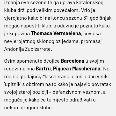
izdanja ove sezone te ga uprava katalonskog
kluba drži pod velikim povećalom. Vrlo je
vjerojatno kako bi na koncu sezonu 31-godišnjak
mogao napustiti klub, a odavno je poznato kako
je kupovina
Thomasa Vermaelena
, čovjeka
nevjerojatnog sklonog ozljedama, promašaj
Andonija Zubizarrete.
Osim spomenute dvojice
Barcelona
u svojim
redovima ima
Bartru
,
Piquea
i
Mascherana
. No,
realno gledajući, Mascherano je još jedan veliki
'upitnik' s obzirom na to kako je najavio povratak
svojoj staroj poziciji – defanzivnom veznom, a
moguće je kako će tu mjesto odrađivati u
nekom drugom klubu.