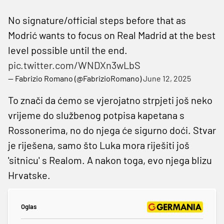
No signature/official steps before that as
Modrić wants to focus on Real Madrid at the best
level possible until the end.
pic.twitter.com/WNDXn3wLbS
— Fabrizio Romano (@FabrizioRomano)
June 12, 2025
To znači da ćemo se vjerojatno strpjeti još neko
vrijeme do službenog potpisa kapetana s
Rossonerima, no do njega će sigurno doći. Stvar
je riješena, samo što Luka mora riješiti još
'sitnicu' s Realom. A nakon toga, evo njega blizu
Hrvatske.
Oglas