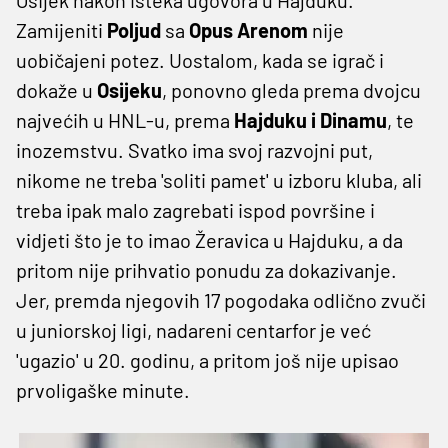
Zamijeniti
Poljud
sa
Opus Arenom
nije
uobičajeni potez. Uostalom, kada se igrač i
dokaže u
Osijeku
, ponovno gleda prema dvojcu
najvećih u HNL-u, prema
Hajduku i Dinamu
, te
inozemstvu. Svatko ima svoj razvojni put,
nikome ne treba 'soliti pamet' u izboru kluba, ali
treba ipak malo zagrebati ispod površine i
vidjeti što je to imao Žeravica u Hajduku, a da
pritom nije prihvatio ponudu za dokazivanje.
Jer, premda njegovih 17 pogodaka odlično zvuči
u juniorskoj ligi, nadareni centarfor je već
'ugazio' u 20. godinu, a pritom još nije upisao
prvoligaške minute.