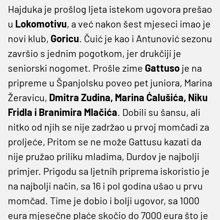
Hajduka je prošlog ljeta istekom ugovora prešao
u
Lokomotivu
, a već nakon šest mjeseci imao je
novi klub,
Goricu
. Čuić je kao i Antunović sezonu
završio s jednim pogotkom, jer drukčiji je
seniorski nogomet. Prošle zime
Gattuso
je na
pripreme u Španjolsku poveo pet juniora, Marina
Žeravicu,
Dmitra Zudina, Marina Ćalušića, Niku
Fridla i Branimira Mlačića
. Dobili su šansu, ali
nitko od njih se nije zadržao u prvoj momčadi za
proljeće, Pritom se ne može Gattusu kazati da
nije pružao priliku mladima, Durdov je najbolji
primjer. Prigodu sa ljetnih priprema iskoristio je
na najbolji način, sa 16 i pol godina ušao u prvu
momčad. Time je dobio i bolji ugovor, sa 1000
eura mjesečne plaće skočio do 7000 eura što je