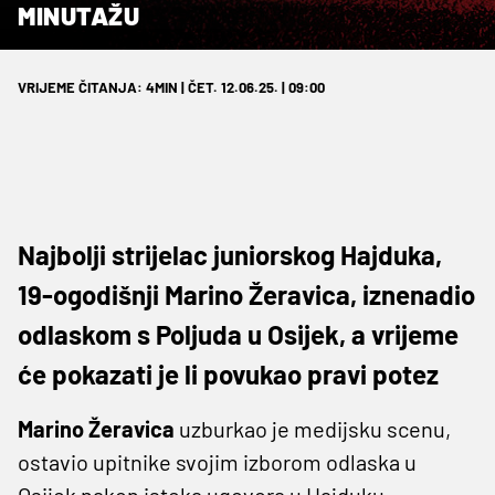
MINUTAŽU
VRIJEME ČITANJA: 4MIN | ČET. 12.06.25. | 09:00
Najbolji strijelac juniorskog Hajduka,
19-ogodišnji Marino Žeravica, iznenadio
odlaskom s Poljuda u Osijek, a vrijeme
će pokazati je li povukao pravi potez
Marino Žeravica
uzburkao je medijsku scenu,
ostavio upitnike svojim izborom odlaska u
Osijek nakon isteka ugovora u Hajduku.