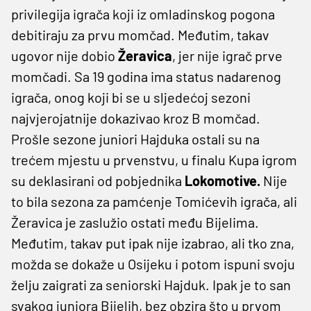
privilegija igrača koji iz omladinskog pogona
debitiraju za prvu momčad. Međutim, takav
ugovor nije dobio
Žeravica
, jer nije igrač prve
momčadi. Sa 19 godina ima status nadarenog
igrača, onog koji bi se u sljedećoj sezoni
najvjerojatnije dokazivao kroz B momčad.
Prošle sezone juniori Hajduka ostali su na
trećem mjestu u prvenstvu, u finalu Kupa igrom
su deklasirani od pobjednika
Lokomotive.
Nije
to bila sezona za pamćenje Tomićevih igrača, ali
Žeravica je zaslužio ostati među Bijelima.
Međutim, takav put ipak nije izabrao, ali tko zna,
možda se dokaže u Osijeku i potom ispuni svoju
želju zaigrati za seniorski Hajduk. Ipak je to san
svakog juniora Bijelih, bez obzira što u prvom