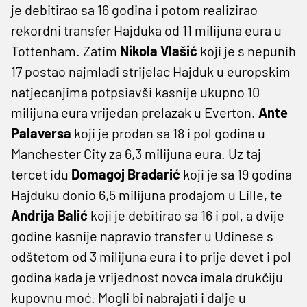
je debitirao sa 16 godina i potom realizirao
rekordni transfer Hajduka od 11 milijuna eura u
Tottenham. Zatim
Nikola Vlašić
koji je s nepunih
17 postao najmlađi strijelac Hajduk u europskim
natjecanjima potpsiavši kasnije ukupno 10
milijuna eura vrijedan prelazak u Everton.
Ante
Palaversa
koji je prodan sa 18 i pol godina u
Manchester City za 6,3 milijuna eura. Uz taj
tercet idu
Domagoj Bradarić
koji je sa 19 godina
Hajduku donio 6,5 milijuna prodajom u Lille, te
Andrija Balić
koji je debitirao sa 16 i pol, a dvije
godine kasnije napravio transfer u Udinese s
odštetom od 3 milijuna eura i to prije devet i pol
godina kada je vrijednost novca imala drukčiju
kupovnu moć. Mogli bi nabrajati i dalje u