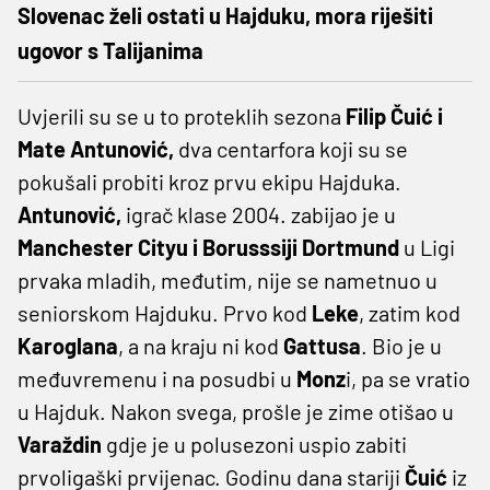
Slovenac želi ostati u Hajduku, mora riješiti
ugovor s Talijanima
Uvjerili su se u to proteklih sezona
Filip Čuić i
Mate Antunović,
dva centarfora koji su se
pokušali probiti kroz prvu ekipu Hajduka.
Antunović,
igrač klase 2004. zabijao je u
Manchester Cityu i Borusssiji Dortmund
u Ligi
prvaka mladih, međutim, nije se nametnuo u
seniorskom Hajduku. Prvo kod
Leke
, zatim kod
Karoglana
, a na kraju ni kod
Gattusa
. Bio je u
međuvremenu i na posudbi u
Monz
i, pa se vratio
u Hajduk. Nakon svega, prošle je zime otišao u
Varaždin
gdje je u polusezoni uspio zabiti
prvoligaški prvijenac. Godinu dana stariji
Čuić
iz