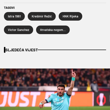
TAGOVI
Istra 1961
Krešimir Režić
HNK Rijeka
Victor Sanchez
Hrvatska nogometna liga
SLJEDEĆA VIJEST