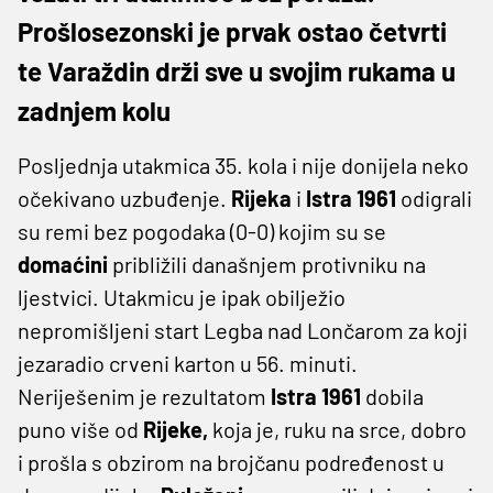
Prošlosezonski je prvak ostao četvrti
te Varaždin drži sve u svojim rukama u
zadnjem kolu
Posljednja utakmica 35. kola i nije donijela neko
očekivano uzbuđenje.
Rijeka
i
Istra 1961
odigrali
su remi bez pogodaka (0-0) kojim su se
domaćini
približili današnjem protivniku na
ljestvici. Utakmicu je ipak obilježio
nepromišljeni start Legba nad Lončarom za koji
jezaradio crveni karton u 56. minuti.
Neriješenim je rezultatom
Istra 1961
dobila
puno više od
Rijeke,
koja je, ruku na srce, dobro
i prošla s obzirom na brojčanu podređenost u