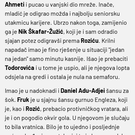
Ahmeti
i pucao u vanjski dio mreže. Inače,
mladić je odigrao možda i najbolju seniorsku
utakmicu karijere. Ubrzo nakon toga, zamijenio
ga je
Nik Škafar-Žužić
, koji je i sam odradio
sjajan potez odigravši prema
Roziću
. Krilni
napadač imao je fino rješenje u situaciji "jedan
na jedan" samo minutu kasnije. Išao je prebaciti
Todorovića
i u tome je uspio, ali je njegova lopta
odsjela na gredi i ostala je nula na semaforu.
Imao je u nadoknadi i
Daniel Adu-Adjei
šansu za
šok.
Fruk
je u sjajnu šansu gurnuo Engleza, koji
je, kao i
Rozić
, prebacio protivničkog vratara, ali
je i on pogodio okvir gola. U njegovom je slučaju
to bila vratnica. Bilo je to ujedno i posljednje