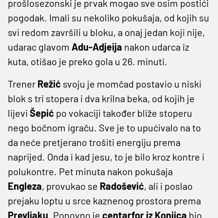
prošlosezonski je prvak mogao sve osim postići
pogodak. Imali su nekoliko pokušaja, od kojih su
svi redom završili u bloku, a onaj jedan koji nije,
udarac glavom
Adu-Adjeija
nakon udarca iz
kuta, otišao je preko gola u 26. minuti.
Trener
Režić
svoju je momčad postavio u niski
blok s tri stopera i dva krilna beka, od kojih je
lijevi
Šepić
po vokaciji također bliže stoperu
nego bočnom igraču. Sve je to upućivalo na to
da neće pretjerano trošiti energiju prema
naprijed. Onda i kad jesu, to je bilo kroz kontre i
polukontre. Pet minuta nakon pokušaja
Engleza
, provukao se
Radošević
, ali i poslao
prejaku loptu u srce kaznenog prostora prema
Prevljaku
. Ponovno je
centarfor iz Konjica
bio