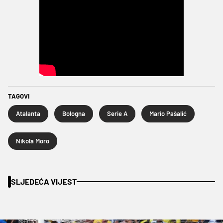
TAGOVI
Atalanta
Bologna
Serie A
Mario Pašalić
Nikola Moro
SLJEDEĆA VIJEST