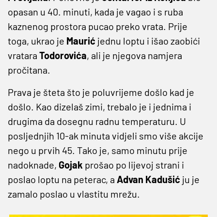
opasan u 40. minuti, kada je vagao i s ruba
kaznenog prostora pucao preko vrata. Prije
toga, ukrao je
Maurić
jednu loptu i išao zaobići
vratara
Todorovića
, ali je njegova namjera
pročitana.
Prava je šteta što je poluvrijeme došlo kad je
došlo. Kao dizelaš zimi, trebalo je i jednima i
drugima da dosegnu radnu temperaturu. U
posljednjih 10-ak minuta vidjeli smo više akcije
nego u prvih 45. Tako je, samo minutu prije
nadoknade,
Gojak
prošao po lijevoj strani i
poslao loptu na peterac, a
Advan Kadušić
ju je
zamalo poslao u vlastitu mrežu.