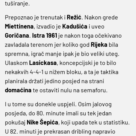
tuširanje.
Prepoznao je trenutak i
Režić
. Nakon grede
Miettinena
, izvadio je
Kadušića
i uveo
Goričana
.
Istra 1961
je nakon toga očekivano
zavladala terenom jer koliko god
Rijeka
bila
spremna, igrač manje ipak je bio veliki uteg.
Ulaskom
Lasickasa
, koncepcijski je to bilo
nekakvih 4-4-1 u nižem bloku, a ta je taktika
planirala držati jedino posjed na strani
domaćina
te ostaviti nulu na semaforu.
I u tome su donekle uspjeli. Osim jalovog
posjeda, do 80. minute imali su tek jedan
pokušaj
Nike Šepića
, koji upada tek u statistiku.
U 82. minuti je prekrasan dribling napravio