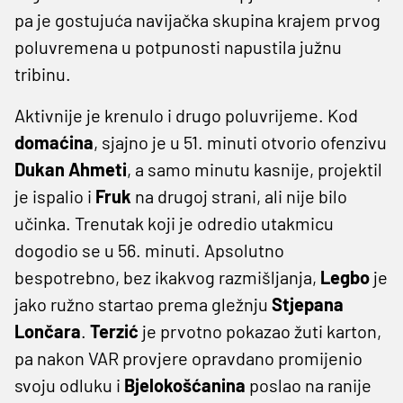
pa je gostujuća navijačka skupina krajem prvog
poluvremena u potpunosti napustila južnu
tribinu.
Aktivnije je krenulo i drugo poluvrijeme. Kod
domaćina
, sjajno je u 51. minuti otvorio ofenzivu
Dukan Ahmeti
, a samo minutu kasnije, projektil
je ispalio i
Fruk
na drugoj strani, ali nije bilo
učinka. Trenutak koji je odredio utakmicu
dogodio se u 56. minuti. Apsolutno
bespotrebno, bez ikakvog razmišljanja,
Legbo
je
jako ružno startao prema gležnju
Stjepana
Lončara
.
Terzić
je prvotno pokazao žuti karton,
pa nakon VAR provjere opravdano promijenio
svoju odluku i
Bjelokošćanina
poslao na ranije