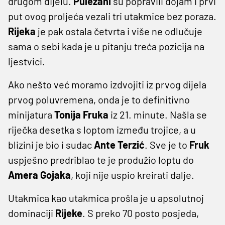
drugom dijelu.
Puležani
su popravili dojam i prvi
put ovog proljeća vezali tri utakmice bez poraza.
Rijeka
je pak ostala četvrta i više ne odlučuje
sama o sebi kada je u pitanju treća pozicija na
ljestvici.
Ako nešto već moramo izdvojiti iz prvog dijela
prvog poluvremena, onda je to definitivno
minijatura
Tonija Fruka
iz 21. minute. Našla se
riječka desetka s loptom između trojice, a u
blizini je bio i sudac
Ante Terzić
. Sve je to
Fruk
uspješno predriblao te je produžio loptu do
Amera Gojaka
, koji nije uspio kreirati dalje.
Utakmica kao utakmica prošla je u apsolutnoj
dominaciji
Rijeke
. S preko 70 posto posjeda,