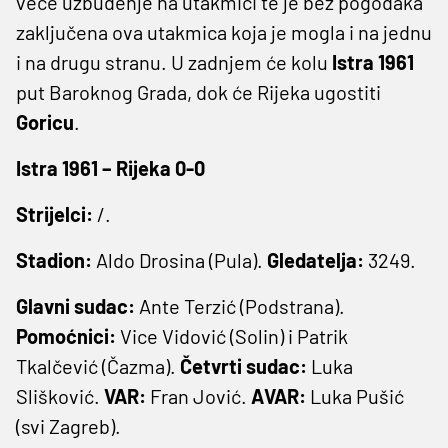
veće uzbuđenje na utakmici te je bez pogodaka
zaključena ova utakmica koja je mogla i na jednu
i na drugu stranu. U zadnjem će kolu
Istra 1961
put Baroknog Grada, dok će Rijeka ugostiti
Goricu
.
Istra 1961 – Rijeka 0-0
Strijelci:
/.
Stadion:
Aldo Drosina (Pula).
Gledatelja:
3249.
Glavni sudac:
Ante Terzić (Podstrana).
Pomoćnici:
Vice Vidović (Solin) i Patrik
Tkalčević (Čazma).
Četvrti sudac:
Luka
Slišković.
VAR:
Fran Jović.
AVAR:
Luka Pušić
(svi Zagreb).