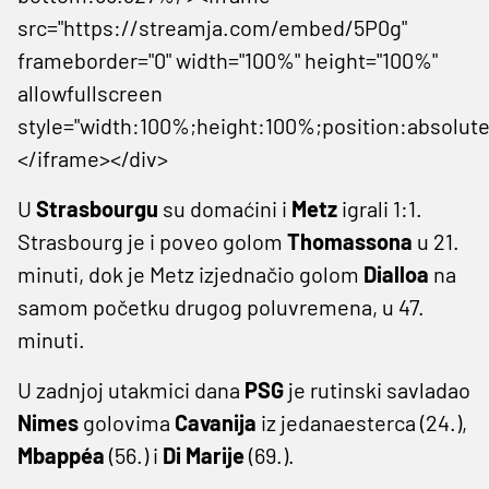
src="https://streamja.com/embed/5P0g"
frameborder="0" width="100%" height="100%"
allowfullscreen
style="width:100%;height:100%;position:absolute
</iframe></div>
U
Strasbourgu
su domaćini i
Metz
igrali 1:1.
Strasbourg je i poveo golom
Thomassona
u 21.
minuti, dok je Metz izjednačio golom
Dialloa
na
samom početku drugog poluvremena, u 47.
minuti.
U zadnjoj utakmici dana
PSG
je rutinski savladao
Nimes
golovima
Cavanija
iz jedanaesterca (24.),
Mbappéa
(56.) i
Di Marije
(69.).