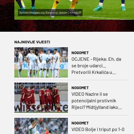
Action Images via Reuters/Jason Cairnduff
NAJNOVIJE VIJESTI
NOGOMET
OCJENE - Rijeka: Eh, da
se broje udarci...
Pretvorili Krkalića u
junaka, a izlet na uzvrat u
ozbiljan posao!
NOGOMET
VIDEO Nazire li se
potencijalni protivnik
Rijeci? Midtjylland lako
protiv Iraca za slavlje u
prvoj utakmici
NOGOMET
VIDEO Bolje i triput po 1-0