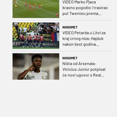
VIDEO Marko Pjaca
krasno pogodio i trasirao
put Twenteu prema
važnoj pobjedi
NOGOMET
VIDEO Petarda u Litvi za
kraj crnog niza: Hajduk
nakon šest godina
pobijedio na europskom
gostovanju
NOGOMET
Ništa od Arsenala:
Vinicius Junior potpisat
će novi ugovor s Real
Madridom