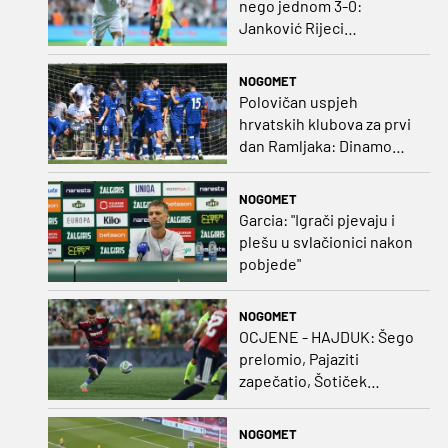
nego jednom 3-0:
Janković Rijeci
projektilom donio slavlje
protiv inferiornijeg
NOGOMET
protivnika
Polovičan uspjeh
hrvatskih klubova za prvi
dan Ramljaka: Dinamo
poražen od Juventusa,
Hajduk bolji od Bologne
NOGOMET
Garcia: "Igrači pjevaju i
plešu u svlačionici nakon
pobjede"
NOGOMET
OCJENE - HAJDUK: Šego
prelomio, Pajaziti
zapečatio, Šotiček
oduševio u predstavi
splitskih 'odlikaša'
NOGOMET