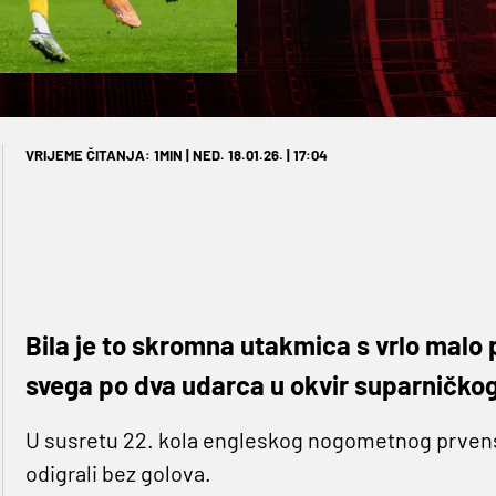
VRIJEME ČITANJA: 1MIN | NED. 18.01.26. | 17:04
Bila je to skromna utakmica s vrlo malo p
svega po dva udarca u okvir suparničkog
U susretu 22. kola engleskog nogometnog prven
odigrali bez golova.