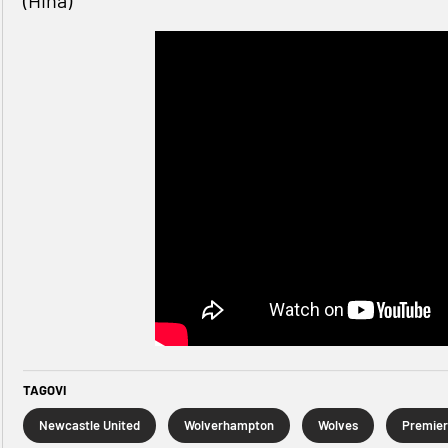
(Hina)
TAGOVI
Newcastle United
Wolverhampton
Wolves
Premier 