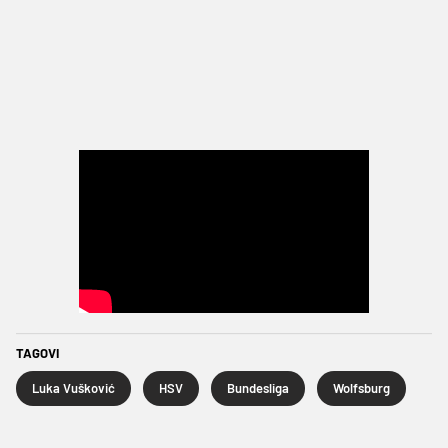
TAGOVI
Luka Vušković
HSV
Bundesliga
Wolfsburg