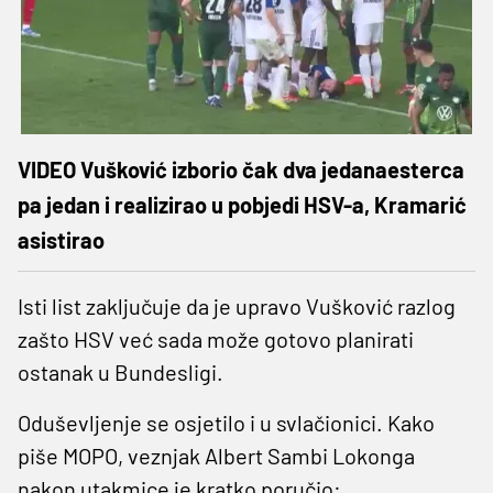
VIDEO Vušković izborio čak dva jedanaesterca
pa jedan i realizirao u pobjedi HSV-a, Kramarić
asistirao
Isti list zaključuje da je upravo Vušković razlog
zašto HSV već sada može gotovo planirati
ostanak u Bundesligi.
Oduševljenje se osjetilo i u svlačionici. Kako
piše MOPO, veznjak Albert Sambi Lokonga
nakon utakmice je kratko poručio: