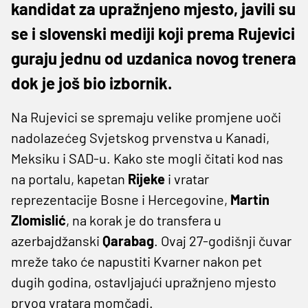
kandidat za upražnjeno mjesto, javili su
se i slovenski mediji koji prema Rujevici
guraju jednu od uzdanica novog trenera
dok je još bio izbornik.
Na Rujevici se spremaju velike promjene uoči
nadolazećeg Svjetskog prvenstva u Kanadi,
Meksiku i SAD-u. Kako ste mogli čitati kod nas
na portalu, kapetan
Rijeke
i vratar
reprezentacije Bosne i Hercegovine,
Martin
Zlomislić
, na korak je do transfera u
azerbajdžanski
Qarabag
. Ovaj 27-godišnji čuvar
mreže tako će napustiti Kvarner nakon pet
dugih godina, ostavljajući upražnjeno mjesto
prvog vratara momčadi.