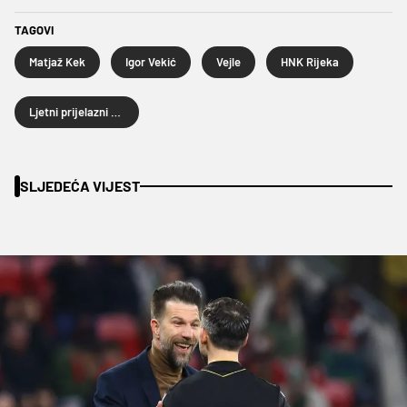
TAGOVI
Matjaž Kek
Igor Vekić
Vejle
HNK Rijeka
Ljetni prijelazni rok 2026.
SLJEDEĆA VIJEST