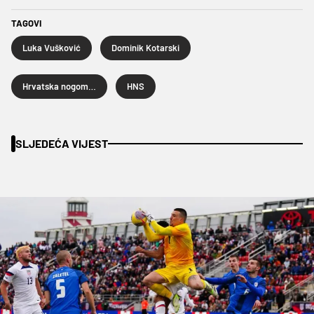
TAGOVI
Luka Vušković
Dominik Kotarski
Hrvatska nogometna reprezentacija
HNS
SLJEDEĆA VIJEST