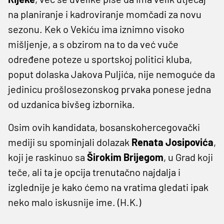
na planiranje i kadroviranje momčadi za novu
sezonu. Kek o Vekiću ima iznimno visoko
mišljenje, a s obzirom na to da već vuče
određene poteze u sportskoj politici kluba,
poput dolaska Jakova Puljića, nije nemoguće da
jedinicu prošlosezonskog prvaka ponese jedna
od uzdanica bivšeg izbornika.
Osim ovih kandidata, bosanskohercegovački
mediji su spominjali dolazak
Renata Josipovića
,
koji je raskinuo sa
Širokim Brijegom
, u Grad koji
teče, ali ta je opcija trenutačno najdalja i
izglednije je kako ćemo na vratima gledati ipak
neko malo iskusnije ime. (H.K.)