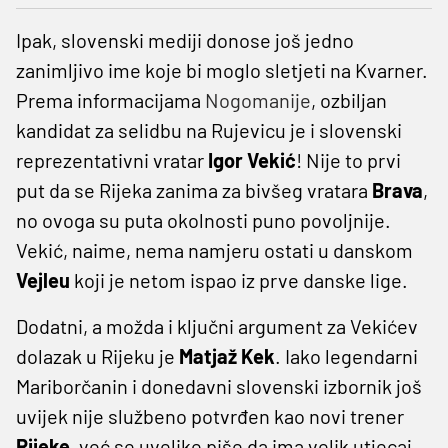
Ipak, slovenski mediji donose još jedno
zanimljivo ime koje bi moglo sletjeti na Kvarner.
Prema informacijama
Nogomanije
, ozbiljan
kandidat za selidbu na Rujevicu je i slovenski
reprezentativni vratar
Igor Vekić
! Nije to prvi
put da se Rijeka zanima za bivšeg vratara
Brava
,
no ovoga su puta okolnosti puno povoljnije.
Vekić, naime, nema namjeru ostati u danskom
Vejleu
koji je netom ispao iz prve danske lige.
Dodatni, a možda i ključni argument za Vekićev
dolazak u Rijeku je
Matjaž Kek
. Iako legendarni
Mariborčanin i donedavni slovenski izbornik još
uvijek nije službeno potvrđen kao novi trener
Rijeke
, već se uvelike piše da ima velik utjecaj