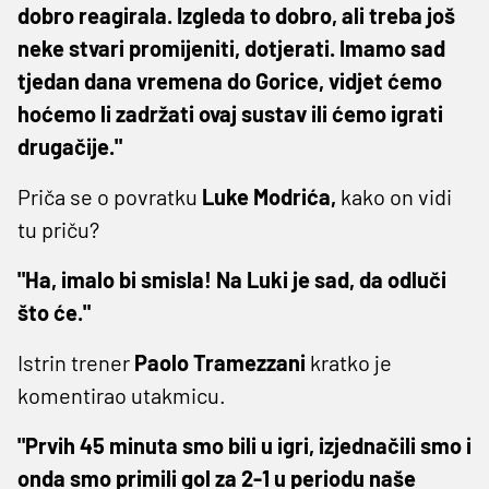
dobro reagirala. Izgleda to dobro, ali treba još
neke stvari promijeniti, dotjerati. Imamo sad
tjedan dana vremena do Gorice, vidjet ćemo
hoćemo li zadržati ovaj sustav ili ćemo igrati
drugačije."
Priča se o povratku
Luke Modrića,
kako on vidi
tu priču?
"Ha, imalo bi smisla! Na Luki je sad, da odluči
što će."
Istrin trener
Paolo Tramezzani
kratko je
komentirao utakmicu.
"Prvih 45 minuta smo bili u igri, izjednačili smo i
onda smo primili gol za 2-1 u periodu naše