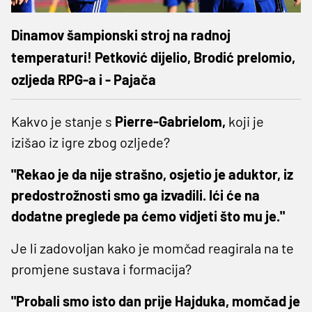
Dinamov šampionski stroj na radnoj
temperaturi! Petković dijelio, Brodić prelomio,
ozljeda RPG-a i - Pajača
Kakvo je stanje s
Pierre-Gabrielom,
koji je
izišao iz igre zbog ozljede?
"Rekao je da nije strašno, osjetio je aduktor, iz
predostrožnosti smo ga izvadili. Ići će na
dodatne preglede pa ćemo vidjeti što mu je."
Je li zadovoljan kako je momčad reagirala na te
promjene sustava i formacija?
"Probali smo isto dan prije Hajduka, momčad je