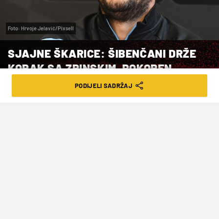
Foto: Hrvoje Jelavić/Pixsell
SJAJNE ŠKARICE: ŠIBENČANI DRŽE
KORAK SA ZRINSKIM, POKOREN
ORIJENT
PODIJELI SADRŽAJ
VRIJEME ČITANJA: 2MIN | NED. 07.04.24. | 19:30
Odlučio je majstorski potez Ivana
Božića