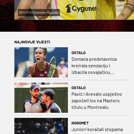
REUTERS/Daniele Mascolo
NAJNOVIJE VIJESTI
OSTALO
Domaća predstavnica
kreirala senzaciju i
izbacila osvajačicu
Roland Garrosa
OSTALO
Pavić i Arevalo uspješno
započeli lov na Masters
titulu u Montrealu
NOGOMET
Juniori koračali stopama