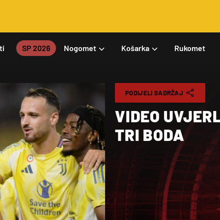
ti
SP 2026
Nogomet
Košarka
Rukomet
PODIJELI SADRŽAJ
VIDEO UVJERL
TRI BODA