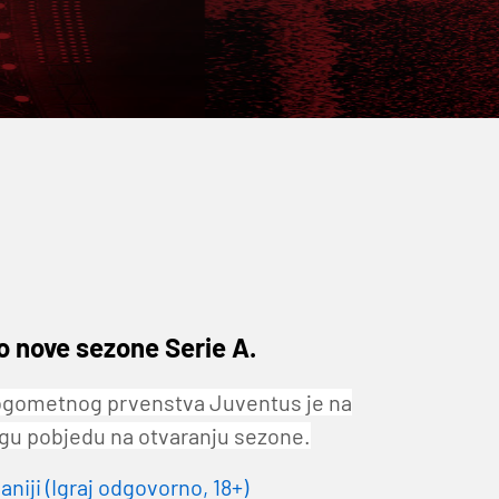
o nove sezone Serie A.
nogometnog prvenstva Juventus je na
ugu pobjedu na otvaranju sezone.
niji (Igraj odgovorno, 18+)