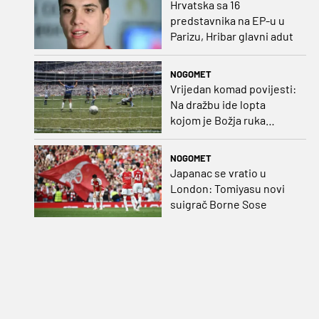
Hrvatska sa 16
predstavnika na EP-u u
Parizu, Hribar glavni adut
NOGOMET
Vrijedan komad povijesti:
Na dražbu ide lopta
kojom je Božja ruka
postigla gol
NOGOMET
Japanac se vratio u
London: Tomiyasu novi
suigrač Borne Sose