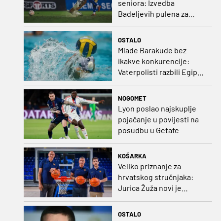
seniora: Izvedba
Badeljevih pulena za
čistu peticu protiv
Bruggea!
OSTALO
Mlade Barakude bez
ikakve konkurencije:
Vaterpolisti razbili Egipat
za polufinale SP-a!
NOGOMET
Lyon poslao najskuplje
pojačanje u povijesti na
posudbu u Getafe
KOŠARKA
Veliko priznanje za
hrvatskog stručnjaka:
Jurica Žuža novi je
pomoćni trener
Barcelone!
OSTALO