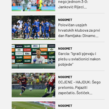
nego jednom 3-0:
Janković Rijeci
projektilom donio slavlje
protiv inferiornijeg
NOGOMET
protivnika
Polovičan uspjeh
hrvatskih klubova za prvi
dan Ramljaka: Dinamo
poražen od Juventusa,
Hajduk bolji od Bologne
NOGOMET
Garcia: "Igrači pjevaju i
plešu u svlačionici nakon
pobjede"
NOGOMET
OCJENE - HAJDUK: Šego
prelomio, Pajaziti
zapečatio, Šotiček
oduševio u predstavi
splitskih 'odlikaša'
NOGOMET