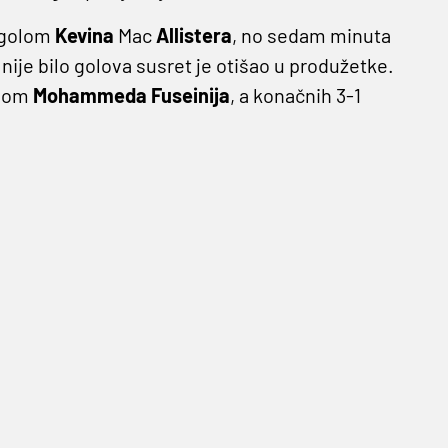
i golom
Kevina
Mac
Allistera
, no sedam minuta
 nije bilo golova susret je otišao u produžetke.
olom
Mohammeda Fuseinija
, a konačnih 3-1