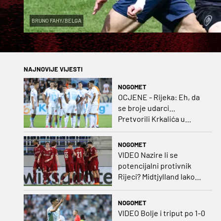
BRUNO FAHY/BELGA
NAJNOVIJE VIJESTI
NOGOMET
OCJENE - Rijeka: Eh, da
se broje udarci...
Pretvorili Krkalića u
junaka, a izlet na uzvrat u
ozbiljan posao!
NOGOMET
VIDEO Nazire li se
potencijalni protivnik
Rijeci? Midtjylland lako
protiv Iraca za slavlje u
prvoj utakmici
NOGOMET
VIDEO Bolje i triput po 1-0