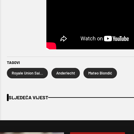
TAGOVI
Royale Union Saint-Gilloise
Anderlecht
Mateo Biondić
SLJEDEĆA VIJEST