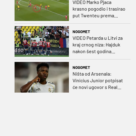
VIDEO Marko Pjaca
krasno pogodio i trasirao
put Twenteu prema
važnoj pobjedi
NOGOMET
VIDEO Petarda u Litvi za
kraj crnog niza: Hajduk
nakon šest godina
pobijedio na europskom
gostovanju
NOGOMET
Ništa od Arsenala:
Vinicius Junior potpisat
će novi ugovor s Real
Madridom