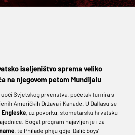
vatsko iseljeništvo sprema veliko
ića na njegovom petom Mundijalu
 uoči Svjetskog prvenstva, početak turnira s
jenih Američkih Država i Kanade. U Dallasu se
i
Engleske
, uz povorku, stometarsku hrvatsku
ajednice. Bogat program najavljen je i za
name
, te Philadelphiju gdje 'Dalić boys'