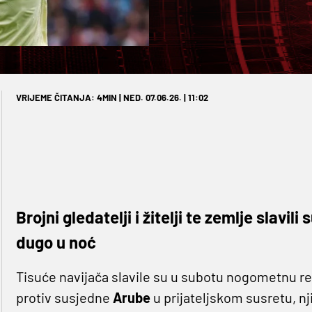
VRIJEME ČITANJA: 4MIN | NED. 07.06.26. | 11:02
Brojni gledatelji i žitelji te zemlje slav
dugo u noć
Tisuće navijača slavile su u subotu nogometnu r
protiv susjedne
Arube
u prijateljskom susretu, n