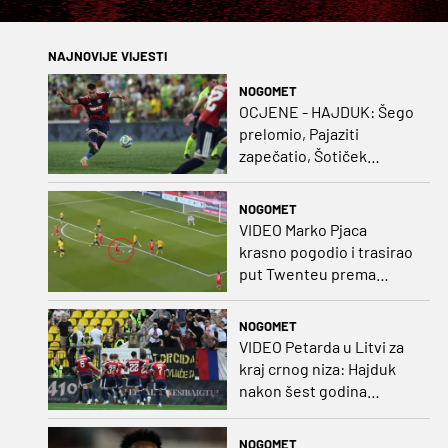
NAJNOVIJE VIJESTI
NOGOMET
OCJENE - HAJDUK: Šego
prelomio, Pajaziti
zapečatio, Šotiček
oduševio u predstavi
splitskih 'odlikaša'
NOGOMET
VIDEO Marko Pjaca
krasno pogodio i trasirao
put Twenteu prema
važnoj pobjedi
NOGOMET
VIDEO Petarda u Litvi za
kraj crnog niza: Hajduk
nakon šest godina
pobijedio na europskom
gostovanju
NOGOMET