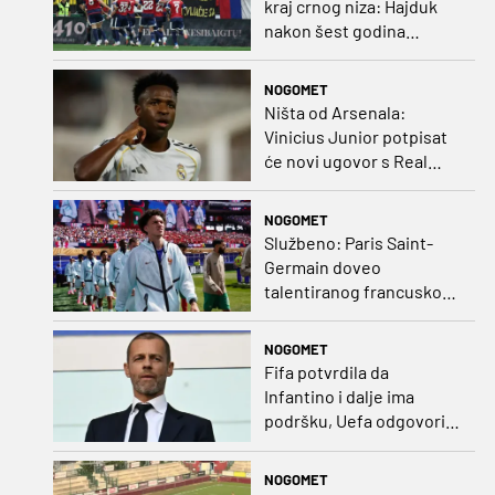
kraj crnog niza: Hajduk
nakon šest godina
pobijedio na europskom
gostovanju
NOGOMET
Ništa od Arsenala:
Vinicius Junior potpisat
će novi ugovor s Real
Madridom
NOGOMET
Službeno: Paris Saint-
Germain doveo
talentiranog francuskog
ofenzivca iz Monaca
NOGOMET
Fifa potvrdila da
Infantino i dalje ima
podršku, Uefa odgovorila
kako bojkot ostaje na
snazi
NOGOMET