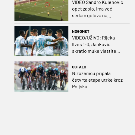
VIDEO Sandro Kulenović
opet zabio, ima već
sedam golova na
pripremama
NOGOMET
VIDEO/UŽIVO: Rijeka -
Ilves 1-0, Janković
skratio muke vlastite
momčadi i bombom
probio bedem Finaca!
OSTALO
Nizozemcu pripala
četvrta etapa utrke kroz
Poljsku