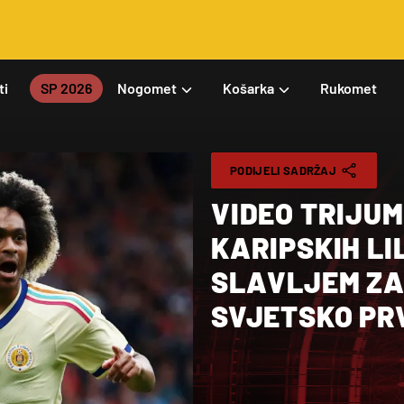
ti
SP 2026
Nogomet
Košarka
Rukomet
PODIJELI SADRŽAJ
VIDEO TRIJU
KARIPSKIH L
SLAVLJEM ZA
SVJETSKO PR