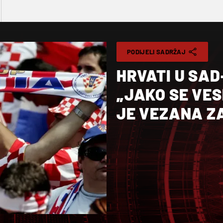
PODIJELI SADRŽAJ
HRVATI U SAD
„JAKO SE VE
JE VEZANA ZA