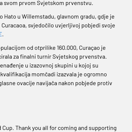
e na svom prvom Svjetskom prvenstvu.
o Hato u Willemstadu, glavnom gradu, gdje je
lj Curacaoa, svjedočilo uvjerljivoj pobjedi svoje
E
.
ulacijom od otprilike 160.000, Curaçao je
irala za finalni turnir Svjetskog prvenstva.
nenađenje u izazovnoj skupini u kojoj su
 kvalifikacija momčadi izazvala je ogromno
glasne ovacije navijača nakon pobjede protiv
d Cup. Thank you all for coming and supporting