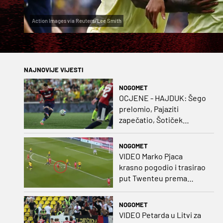
Action Images via Reuters/Lee Smith
NAJNOVIJE VIJESTI
NOGOMET
OCJENE - HAJDUK: Šego
prelomio, Pajaziti
zapečatio, Šotiček
oduševio u predstavi
splitskih 'odlikaša'
NOGOMET
VIDEO Marko Pjaca
krasno pogodio i trasirao
put Twenteu prema
važnoj pobjedi
NOGOMET
VIDEO Petarda u Litvi za