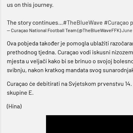
us on this journey.
The story continues…
#TheBlueWave
#Curaçao
p
— Curaçao National Football Team (@TheBlueWaveFFK)
June 
Ova pobjeda također je pomogla ublažiti razočara
prethodnog tjedna. Curaçao vodi iskusni nizozem
mjesta u veljači kako bi se brinuo o svojoj bolesno
svibnju, nakon kratkog mandata svog sunarodnj
Curaçao će debitirati na Svjetskom prvenstvu 14. 
skupine E.
(Hina)