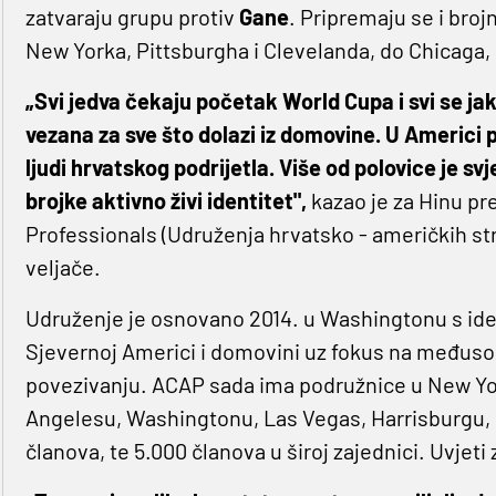
zatvaraju grupu protiv
Gane
. Pripremaju se i bro
New Yorka, Pittsburgha i Clevelanda, do Chicaga, 
„Svi jedva čekaju početak World Cupa i svi se j
vezana za sve što dolazi iz domovine. U Americi 
ljudi hrvatskog podrijetla. Više od polovice je sv
brojke aktivno živi identitet",
kazao je za Hinu pr
Professionals (Udruženja hrvatsko - američkih st
veljače.
Udruženje je osnovano 2014. u Washingtonu s id
Sjevernoj Americi i domovini uz fokus na među
povezivanju. ACAP sada ima podružnice u New Yo
Angelesu, Washingtonu, Las Vegas, Harrisburgu, S
članova, te 5.000 članova u široj zajednici. Uvjeti