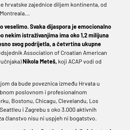
jne hrvatske zajednice diljem kontinenta, od
Montreala...
ako veselimo. Svaka dijaspora je emocionalno
po nekim istraživanjima ima oko 1,2 milijuna
jesno svog podrijetla, a četvrtina ukupne
edsjednik Association of Croatian American
ručnjaka)
Nikola Meteš,
koji ACAP vodi od
ejom da bude poveznica između Hrvata u
sobnom poslovnom i profesionalnom
rku, Bostonu, Chicagu, Clevelandu, Los
eattleu i Zagrebu s oko 3.000 aktivnih
 za članstvo nisu ni uspjeh ni bogatstvo.