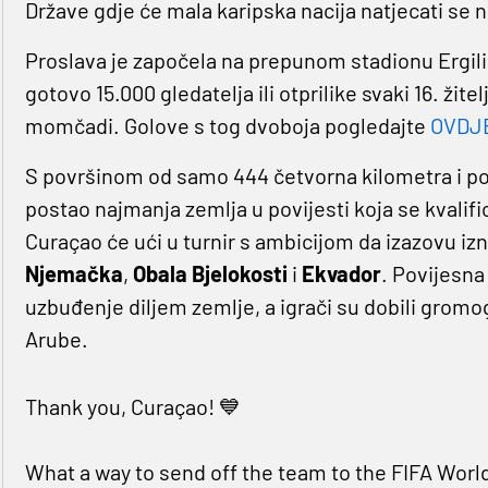
Države gdje će mala karipska nacija natjecati s
Proslava je započela na prepunom stadionu Ergili
gotovo 15.000 gledatelja ili otprilike svaki 16. žite
momčadi. Golove s tog dvoboja pogledajte
OVDJ
S površinom od samo 444 četvorna kilometra i pop
postao najmanja zemlja u povijesti koja se kvalific
Curaçao će ući u turnir s ambicijom da izazovu iz
Njemačka
,
Obala Bjelokosti
i
Ekvador
. Povijesna
uzbuđenje diljem zemlje, a igrači su dobili gromo
Arube.
Thank you, Curaçao! 💙
What a way to send off the team to the FIFA Worl