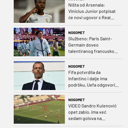
Ništa od Arsenala:
Vinicius Junior potpisat
će novi ugovor s Real
Madridom
NOGOMET
Službeno: Paris Saint-
Germain doveo
talentiranog francuskog
ofenzivca iz Monaca
NOGOMET
Fifa potvrdila da
Infantino i dalje ima
podršku, Uefa odgovorila
kako bojkot ostaje na
snazi
NOGOMET
VIDEO Sandro Kulenović
opet zabio, ima već
sedam golova na
pripremama