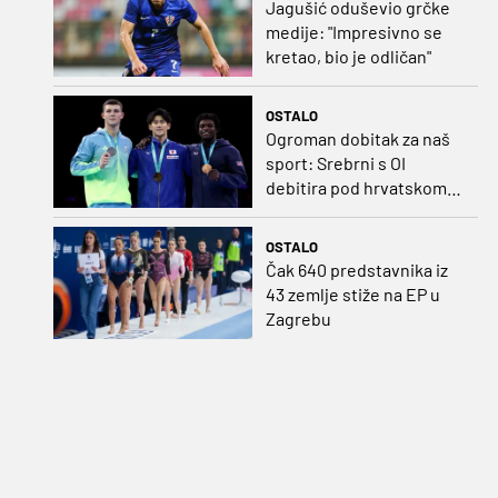
Jagušić oduševio grčke
medije: "Impresivno se
kretao, bio je odličan"
OSTALO
Ogroman dobitak za naš
sport: Srebrni s OI
debitira pod hrvatskom
zastavom
OSTALO
Čak 640 predstavnika iz
43 zemlje stiže na EP u
Zagrebu