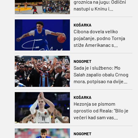
groznica na jugu: Odlični
nastupi u Kninu i
Metkoviću okrunjeni
vrijednim nagradama
KOŠARKA
Cibona dovela veliko
pojačanje, podno Tornja
stiže Amerikanac s
naslovom iz EuroCupa
NOGOMET
Sada je i službeno: Mo
Salah zapalio obalu Crnog
mora, potpisao na dvije
godine
KOŠARKA
Hezonja se pismom
oprostio od Reala: "Bilo je
večeri kad sam vas
dovodio do ruba
strpljenja"
NOGOMET