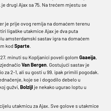
 je drugi Ajax sa 75. Na trećem mjestu se
jer je prije ovog remija na domaćem terenu
tiri ligaške utakmice Ajax je dva puta
 kolu amsterdamski sastav igra na domaćem
dam kod
Sparte
.
27. minuti su Kopljanici poveli golom
Gaaeija
,
 izjednačio
Van Bergen
. Gostujući sastav je
io za 2-1, ali su gosti u 99. ipak primili pogodak.
ednačenje, koje se i dogodilo debelo u
koj gužvi,
Bolzijl
je nekako ugurao loptu u
 cijelu utakmicu za Ajax. Sve golove s utakmice