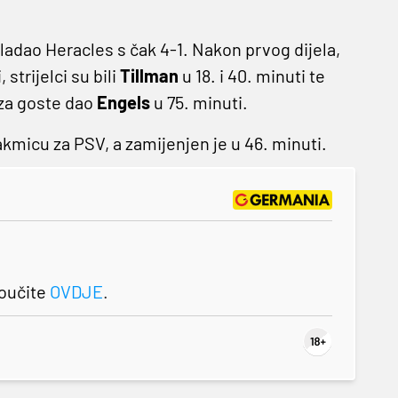
ladao Heracles s čak 4-1. Nakon prvog dijela,
strijelci su bili
Tillman
u 18. i 40. minuti te
 za goste dao
Engels
u 75. minuti.
akmicu za PSV, a zamijenjen je u 46. minuti.
roučite
OVDJE
.