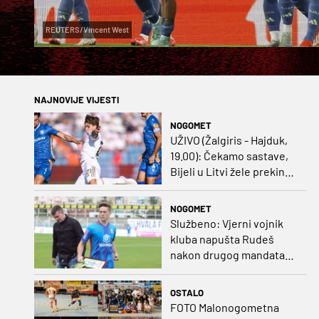
REUTERS/Vincent West
NAJNOVIJE VIJESTI
NOGOMET
UŽIVO (Žalgiris - Hajduk,
19.00): Čekamo sastave,
Bijeli u Litvi žele prekinut
negativan niz
NOGOMET
Službeno: Vjerni vojnik
kluba napušta Rudeš
nakon drugog mandata
na zapadu Zagreba
OSTALO
FOTO Malonogometna