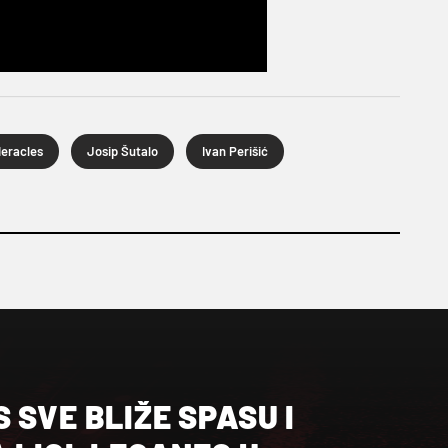
eracles
Josip Šutalo
Ivan Perišić
 SVE BLIŽE SPASU I