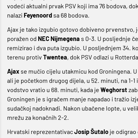
vodeći aktualni prvak PSV koji ima 76 bodova, dok
nalazi
Feyenoord
sa 68 bodova.
Ajax je tako izgubio gotovo dobiveno prvenstvo, 
poražen od
NEC Nijmegena
s 0-3. U posljednje če
remizirao i dva puta izgubio. U posljednjem 34.
terenu protiv
Twentea
, dok PSV odlazi u Rotter
Ajax
se mučio cijelu utakmicu kod Groningena. U 
ali je početkom drugog dijela, u 52. minuti, na 1-1
vodstvo vratio u 68. minuti, kada je
Weghorst
zab
Groningen je s igračem manje napadao i tražio izj
sudačkoj nadoknadi. Nakon ubačene lopte, u veli
mrežu za konačnih 2-2.
Hrvatski reprezentativac
Josip Šutalo
je odigrao