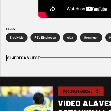
TAGOVI
Eredivisie
PSV Eindhoven
Ajax
Groningen
H
SLJEDEĆA VIJEST
PODIJELI SADRŽAJ
VIDEO ALAVES