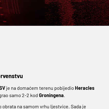
prvenstvu
SV
je na domaćem terenu pobijedio
Heracles
igrao samo 2-2 kod
Groningena
.
o obrata na samom vrhu ljestvice. Sada je