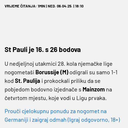
VRIJEME ČITANJA: 1MIN | NED. 06.04.25. | 18:10
St Pauli je 16. s 26 bodova
U nedjeljnoj utakmici 28. kola njemačke lige
nogometaši
Borussije (M)
odigrali su samo 1-1
kod
St. Paulija
i prokockali priliku da se
pobjedom bodovno izjednače s
Mainzom
na
četvrtom mjestu, koje vodi u Ligu prvaka.
Prouči cjelokupnu ponudu za nogomet na
Germaniji i zaigraj odmah (Igraj odgovorno, 18+)