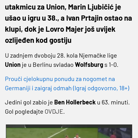
utakmicu za Union, Marin Ljubičić je
ušao u igru u 38., a Ivan Prtajin ostao na
klupi, dok je Lovro Majer još uvijek
ozlijeđen kod gostiju
U zadnjem dvoboju 28. kola Njemačke lige
Union
je u Berlinu svladao
Wolfsburg
s 1-0.
Prouči cjelokupnu ponudu za nogomet na
Germaniji i zaigraj odmah (Igraj odgovorno, 18+)
Jedini gol zabio je
Ben Hollerbeck
u 63. minuti.
Gol pogledajte
OVDJE
.