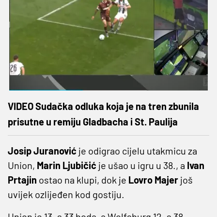
VIDEO Sudačka odluka koja je na tren zbunila
prisutne u remiju Gladbacha i St. Paulija
Josip Juranović
je odigrao cijelu utakmicu za
Union,
Marin Ljubičić
je ušao u igru u 38., a
Ivan
Prtajin
ostao na klupi, dok je
Lovro Majer
još
uvijek ozlijeđen kod gostiju.
Union je 13. s 33 boda, a Wolfsburg 12. s 38