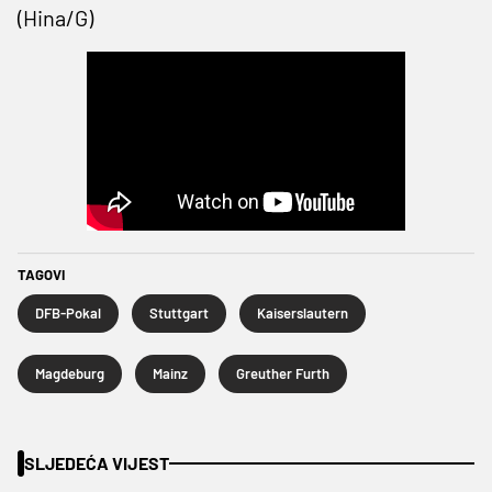
(Hina/G)
TAGOVI
DFB-Pokal
Stuttgart
Kaiserslautern
Magdeburg
Mainz
Greuther Furth
SLJEDEĆA VIJEST