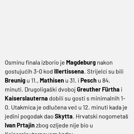
Osminu finala izborio je
Magdeburg
nakon
gostujućih 3-0 kod
Illertissena
. Strijelci su bili
Breunig
u 11.,
Mathisen
u 31. i
Pesch
u 84.
minuti. Drugoligaški dvoboj
Greuther Fürtha
i
Kaiserslauterna
dobili su gosti s minimalnih 1-
0. Utakmica je odlučena već u 12. minuti kada je
jedini pogodak dao
Skytta
. Hrvatski nogometaš
Ivan Prtajin
zbog ozljede nije bio u
Kaiserslauternovom kadru.