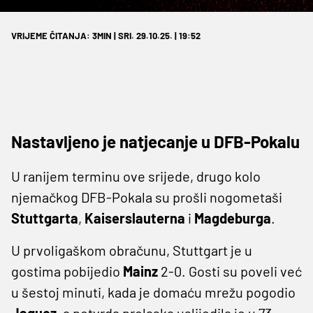
VRIJEME ČITANJA: 3MIN | SRI. 29.10.25. | 19:52
Nastavljeno je natjecanje u DFB-Pokalu
U ranijem terminu ove srijede, drugo kolo
njemačkog DFB-Pokala su prošli nogometaši
Stuttgarta
,
Kaiserslauterna
i
Magdeburga
.
U prvoligaškom obračunu, Stuttgart je u
gostima pobijedio
Mainz
2-0. Gosti su poveli već
u šestoj minuti, kada je domaću mrežu pogodio
Jaquez
, a potvrda prolaska uslijedila je u 73.