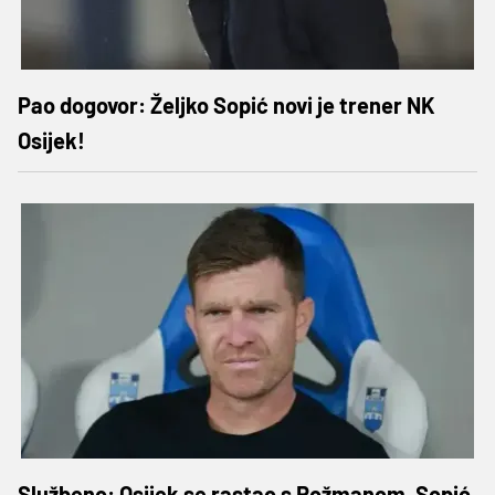
Pao dogovor: Željko Sopić novi je trener NK
Osijek!
Službeno: Osijek se rastao s Rožmanom, Sopić