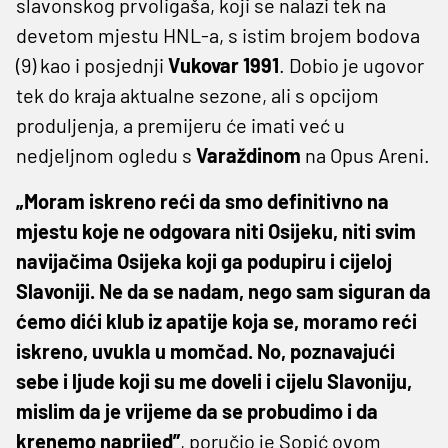
slavonskog prvoligaša, koji se nalazi tek na
devetom mjestu HNL-a, s istim brojem bodova
(9) kao i posjednji
Vukovar 1991
. Dobio je ugovor
tek do kraja aktualne sezone, ali s opcijom
produljenja, a premijeru će imati već u
nedjeljnom ogledu s
Varaždinom
na Opus Areni.
„Moram iskreno reći da smo definitivno na
mjestu koje ne odgovara niti Osijeku, niti svim
navijačima Osijeka koji ga podupiru i cijeloj
Slavoniji. Ne da se nadam, nego sam siguran da
ćemo dići klub iz apatije koja se, moramo reći
iskreno, uvukla u momčad. No, poznavajući
sebe i ljude koji su me doveli i cijelu Slavoniju,
mislim da je vrijeme da se probudimo i da
krenemo naprijed”
, poručio je Sopić ovom