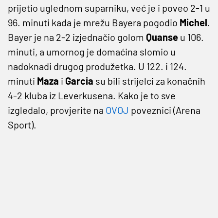
prijetio uglednom suparniku, već je i poveo 2-1 u
96. minuti kada je mrežu Bayera pogodio
Michel
.
Bayer je na 2-2 izjednačio golom
Quanse
u 106.
minuti, a umornog je domaćina slomio u
nadoknadi drugog produžetka. U 122. i 124.
minuti
Maza
i
Garcia
su bili strijelci za konačnih
4-2 kluba iz Leverkusena. Kako je to sve
izgledalo, provjerite na
OVOJ
poveznici (Arena
Sport).