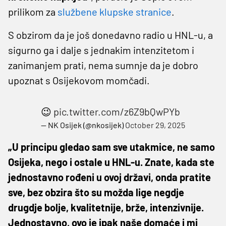
prilikom za
službene klupske stranice
.
S obzirom da je još donedavno radio u HNL-u, a
sigurno ga i dalje s jednakim intenzitetom i
zanimanjem prati, nema sumnje da je dobro
upoznat s Osijekovom momčadi.
😉
pic.twitter.com/z6Z9bQwPYb
— NK Osijek (@nkosijek)
October 29, 2025
„U principu gledao sam sve utakmice, ne samo
Osijeka, nego i ostale u HNL-u. Znate, kada ste
jednostavno rođeni u ovoj državi, onda pratite
sve, bez obzira što su možda lige negdje
drugdje bolje, kvalitetnije, brže, intenzivnije.
Jednostavno, ovo je ipak naše domaće i mi