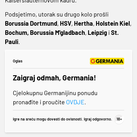
Podsjetimo, utorak su drugo kolo prošli
Borussia Dortmund
,
HSV
,
Hertha
,
Holstein Kiel
,
Bochum, Borussia M'gladbach
,
Leipzig
i
St.
Pauli
.
Oglas
Zaigraj odmah, Germania!
Cjelokupnu Germanijinu ponudu
pronađite i proučite
OVDJE
.
Igre na sreću mogu dovesti do ovisnosti. Igraj odgovorno.