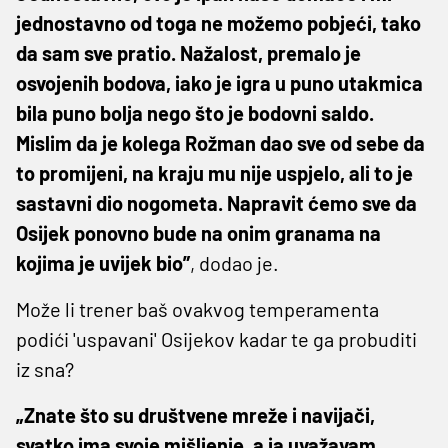
jednostavno od toga ne možemo pobjeći, tako
da sam sve pratio. Nažalost, premalo je
osvojenih bodova, iako je igra u puno utakmica
bila puno bolja nego što je bodovni saldo.
Mislim da je kolega Rožman dao sve od sebe da
to promijeni, na kraju mu nije uspjelo, ali to je
sastavni dio nogometa. Napravit ćemo sve da
Osijek ponovno bude na onim granama na
kojima je uvijek bio”
, dodao je.
Može li trener baš ovakvog temperamenta
podići 'uspavani' Osijekov kadar te ga probuditi
iz sna?
„Znate što su društvene mreže i navijači,
svatko ima svoje mišljenje, a ja uvažavam