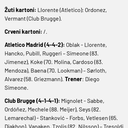
Žuti kartoni:
Llorente (Atletico); Ordonez,
Vermant (Club Brugge).
Crveni kartoni:
/.
Atletico Madrid (4-4-2):
Oblak - Llorente,
Hancko, Pubill, Ruggeri – Simeone (83.
Jimenez), Koke (70. Molina, Cardoso (83.
Mendoza), Baena (70. Lookman) – Sørloth,
Alvarez (58. Griezmann).
Trener
: Diego
Simeone.
Club Brugge (4-1-4-1):
Mignolet - Sabbe,
Ordóñez, Mechele (88. Meijer), Seys (82.
Lemarechal) - Stanković – Forbs, Vetlesen (65.
Diakhon), Vanaken, Tzolis (82. Nilsson) – Tresoldi