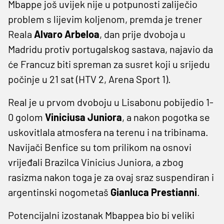
Mbappe još uvijek nije u potpunosti zaliječio
problem s lijevim koljenom, premda je trener
Reala
Alvaro Arbeloa
, dan prije dvoboja u
Madridu protiv portugalskog sastava, najavio da
će Francuz biti spreman za susret koji u srijedu
počinje u 21 sat (HTV 2, Arena Sport 1).
Real je u prvom dvoboju u Lisabonu pobijedio 1-
0 golom
Viniciusa Juniora
, a nakon pogotka se
uskovitlala atmosfera na terenu i na tribinama.
Navijači Benfice su tom prilikom na osnovi
vrijeđali Brazilca Vinicius Juniora, a zbog
rasizma nakon toga je za ovaj sraz suspendiran i
argentinski nogometaš
Gianluca Prestianni
.
Potencijalni izostanak Mbappea bio bi veliki