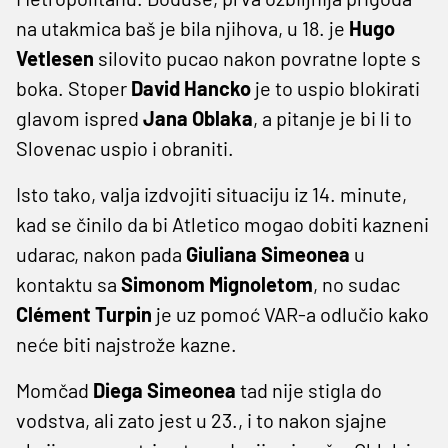
na utakmica baš je bila njihova, u 18. je
Hugo
Vetlesen
silovito pucao nakon povratne lopte s
boka. Stoper
David
Hancko
je to uspio blokirati
glavom ispred
Jana
Oblaka
, a pitanje je bi li to
Slovenac uspio i obraniti.
Isto tako, valja izdvojiti situaciju iz 14. minute,
kad se činilo da bi Atletico mogao dobiti kazneni
udarac, nakon pada
Giuliana
Simeonea
u
kontaktu sa
Simonom
Mignoletom
, no sudac
Clément
Turpin
je uz pomoć VAR-a odlučio kako
neće biti najstrože kazne.
Momčad
Diega
Simeonea
tad nije stigla do
vodstva, ali zato jest u 23., i to nakon sjajne