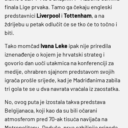
finala Lige prvaka. Tamo ga čekaju engleski
predstavnici
Liverpool
i
Tottenham
, a na
ždrijebu u petak odlučit će se tko će to točno i
biti.
Tako momčad
Ivana
Leke
ipak nije priredila
iznenađenje o kojem je hrvatski strateg i
govorio dan uoči utakmica na konferenciji za
medije, ohrabren sjajnom predstavom svojih
igrača prošle srijede, kad je Madriđanima zabila
tri gola te se u dva navrata vraćala iz zaostatka.
No, ovog puta je izostala takva predstava
Belgijanaca, koji kao da su bili očarani
atmosferom pred 70-ak tisuća navijača na
Metropolitanu. Doduše, prva ozbiljnija prigoda