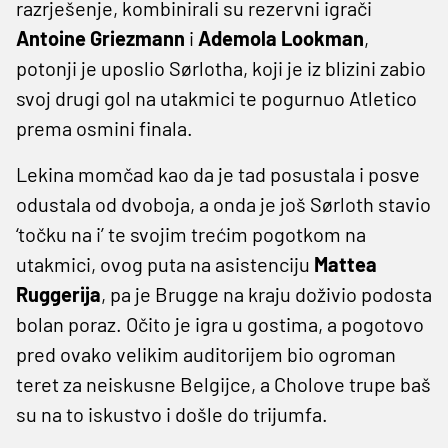
razrješenje, kombinirali su rezervni igrači
Antoine
Griezmann
i
Ademola
Lookman
,
potonji je uposlio Sørlotha, koji je iz blizini zabio
svoj drugi gol na utakmici te pogurnuo Atletico
prema osmini finala.
Lekina momčad kao da je tad posustala i posve
odustala od dvoboja, a onda je još Sørloth stavio
‘točku na i’ te svojim trećim pogotkom na
utakmici, ovog puta na asistenciju
Mattea
Ruggerija
, pa je Brugge na kraju doživio podosta
bolan poraz. Očito je igra u gostima, a pogotovo
pred ovako velikim auditorijem bio ogroman
teret za neiskusne Belgijce, a Cholove trupe baš
su na to iskustvo i došle do trijumfa.