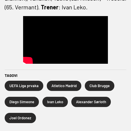
(65. Vermant).
Trener
: Ivan Leko.
TAGOVI
UEFA Liga prvaka
Atletico Madrid
Club Brugge
Diego Simeone
Ivan Leko
Alexander Sørloth
Joel Ordonez