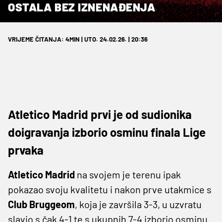
OSTALA BEZ IZNENAĐENJA
VRIJEME ČITANJA: 4MIN | UTO. 24.02.26. | 20:36
Atletico Madrid prvi je od sudionika
doigravanja izborio osminu finala Lige
prvaka
Atletico
Madrid
na svojem je terenu ipak
pokazao svoju kvalitetu i nakon prve utakmice s
Club
Bruggeom
, koja je završila 3-3, u uzvratu
slavio s čak 4-1 te s ukupnih 7-4 izborio osminu