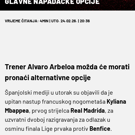
GLAVNE NAPADAČKE OPCIJE
VRIJEME ČITANJA: 4MIN | UTO. 24.02.26. | 20:36
Trener Alvaro Arbeloa možda će morati
pronaći alternativne opcije
Španjolski mediji u utorak su objavili da je
upitan nastup francuskog nogometaša
Kyliana
Mbappea
, prvog strijelca
Real Madrida
, za
uzvratni dvoboj razigravanja za odlazak u
osminu finala Lige prvaka protiv
Benfice
.