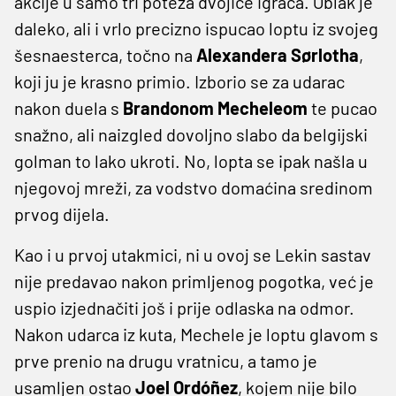
akcije u samo tri poteza dvojice igrača. Oblak je
daleko, ali i vrlo precizno ispucao loptu iz svojeg
šesnaesterca, točno na
Alexandera
Sørlotha
,
koji ju je krasno primio. Izborio se za udarac
nakon duela s
Brandonom
Mecheleom
te pucao
snažno, ali naizgled dovoljno slabo da belgijski
golman to lako ukroti. No, lopta se ipak našla u
njegovoj mreži, za vodstvo domaćina sredinom
prvog dijela.
Kao i u prvoj utakmici, ni u ovoj se Lekin sastav
nije predavao nakon primljenog pogotka, već je
uspio izjednačiti još i prije odlaska na odmor.
Nakon udarca iz kuta, Mechele je loptu glavom s
prve prenio na drugu vratnicu, a tamo je
usamljen ostao
Joel
Ordóñez
, kojem nije bilo