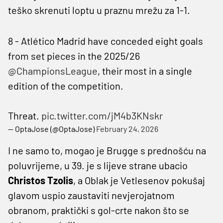
teško skrenuti loptu u praznu mrežu za 1-1.
8 - Atlético Madrid have conceded eight goals
from set pieces in the 2025/26
@ChampionsLeague
, their most in a single
edition of the competition.
Threat.
pic.twitter.com/jM4b3KNskr
— OptaJose (@OptaJose)
February 24, 2026
I ne samo to, mogao je Brugge s prednošću na
poluvrijeme, u 39. je s lijeve strane ubacio
Christos
Tzolis
, a Oblak je Vetlesenov pokušaj
glavom uspio zaustaviti nevjerojatnom
obranom, praktički s gol-crte nakon što se