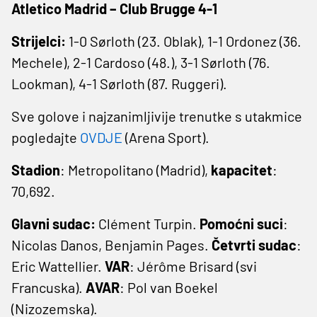
Atletico Madrid – Club Brugge 4-1
Strijelci:
1-0 Sørloth (23. Oblak), 1-1 Ordonez (36.
Mechele), 2-1 Cardoso (48.), 3-1 Sørloth (76.
Lookman), 4-1 Sørloth (87. Ruggeri).
Sve golove i najzanimljivije trenutke s utakmice
pogledajte
OVDJE
(Arena Sport).
Stadion
: Metropolitano (Madrid),
kapacitet
:
70,692.
Glavni sudac:
Clément Turpin.
Pomoćni suci
:
Nicolas Danos, Benjamin Pages.
Četvrti sudac
:
Eric Wattellier.
VAR
: Jérôme Brisard (svi
Francuska).
AVAR
: Pol van Boekel
(Nizozemska).