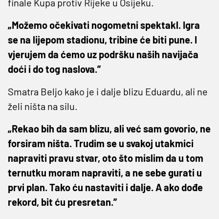
finale Kupa protiv Rijeke u Osijeku.
„Možemo očekivati nogometni spektakl. Igra
se na lijepom stadionu, tribine će biti pune. I
vjerujem da ćemo uz podršku naših navijača
doći i do tog naslova.”
Smatra Beljo kako je i dalje blizu Eduardu, ali ne
želi ništa na silu.
„Rekao bih da sam blizu, ali već sam govorio, ne
forsiram ništa. Trudim se u svakoj utakmici
napraviti pravu stvar, oto što mislim da u tom
ternutku moram napraviti, a ne sebe gurati u
prvi plan. Tako ću nastaviti i dalje. A ako dođe
rekord, bit ću presretan.”