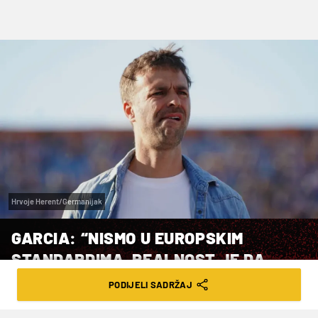
Hrvoje Herent/Germanijak
GARCIA: “NISMO U EUROPSKIM
STANDARDIMA. REALNOST JE DA
NISMO DOBILI NIJEDAN DERBI“
PODIJELI SADRŽAJ