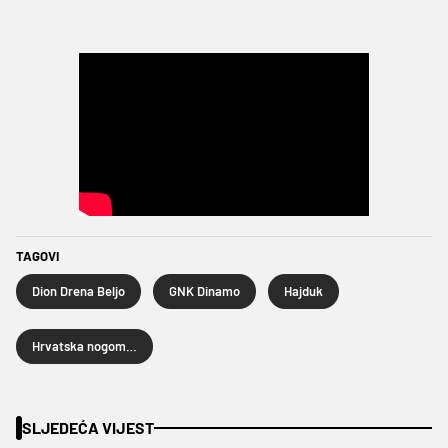
TAGOVI
Dion Drena Beljo
GNK Dinamo
Hajduk
Hrvatska nogometna liga
SLJEDEĆA VIJEST