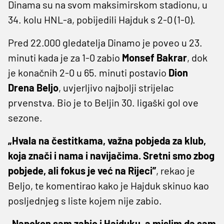
Dinama su na svom maksimirskom stadionu, u
34. kolu HNL-a, pobijedili Hajduk s 2-0 (1-0).
Pred 22.000 gledatelja Dinamo je poveo u 23.
minuti kada je za 1-0 zabio
Monsef Bakrar
, dok
je konačnih 2-0 u 65. minuti postavio
Dion
Drena Beljo
, uvjerljivo najbolji strijelac
prvenstva. Bio je to Beljin 30. ligaški gol ove
sezone.
„Hvala na čestitkama, važna pobjeda za klub,
koja znači i nama i navijačima. Sretni smo zbog
pobjede, ali fokus je već na Rijeci”
, rekao je
Beljo, te komentirao kako je Hajduk skinuo kao
posljednjeg s liste kojem nije zabio.
„Napokon sam zabio i Hajduku, a mislim da sam