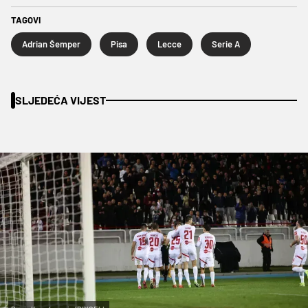
TAGOVI
Adrian Šemper
Pisa
Lecce
Serie A
SLJEDEĆA VIJEST