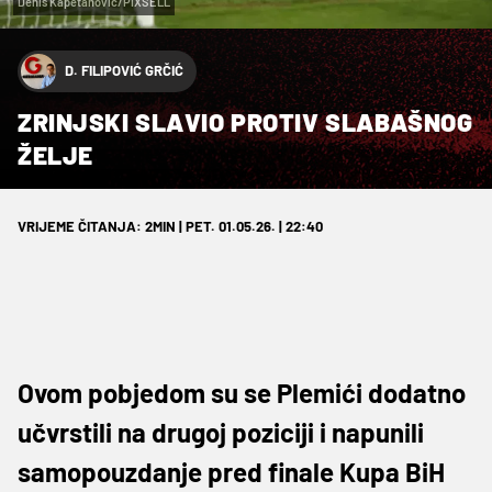
Denis Kapetanovic/PIXSELL
D. FILIPOVIĆ GRČIĆ
ZRINJSKI SLAVIO PROTIV SLABAŠNOG
ŽELJE
VRIJEME ČITANJA: 2MIN | PET. 01.05.26. | 22:40
Ovom pobjedom su se Plemići dodatno
učvrstili na drugoj poziciji i napunili
samopouzdanje pred finale Kupa BiH