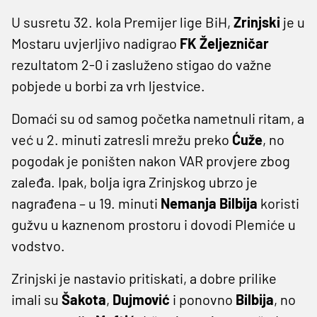
U susretu 32. kola Premijer lige BiH,
Zrinjski
je u
Mostaru uvjerljivo nadigrao
FK Željezničar
rezultatom 2-0 i zasluženo stigao do važne
pobjede u borbi za vrh ljestvice.
Domaći su od samog početka nametnuli ritam, a
već u 2. minuti zatresli mrežu preko
Ćuže
, no
pogodak je poništen nakon VAR provjere zbog
zaleđa. Ipak, bolja igra Zrinjskog ubrzo je
nagrađena – u 19. minuti
Nemanja Bilbija
koristi
gužvu u kaznenom prostoru i dovodi Plemiće u
vodstvo.
Zrinjski je nastavio pritiskati, a dobre prilike
imali su
Šakota
,
Dujmović
i ponovno
Bilbija
, no