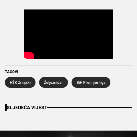
TAGOVI
HŠK Zrinjski
Željezničar
BiH Premijer liga
SLJEDEĆA VIJEST