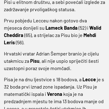
Pisi u elitnom društvu, a sebi povećali izglede za
zadržavanje prvoligaškog statusa.
Prvu pobjedu Lecceu nakon gotovo dva
mjeseca donijeli su
Lameck Banda
(52) i
Walid
Cheddira
(65), a strijelac za Pisu bio je
Mehdi
Leris
(56).
Hrvatski vratar Adrian Šemper branio je cijelu
utakmicu za
Pisu
, ali nije uspio spriječiti šesti
uzastopni poraz svoje momčadi.
Pisa je na dnu ljestvice s 18 bodova, a
Lecce
je s
32 boda prvi iznad zone ispadanja. Uz Pisu je
matematički ispala i
Verona
koja je na
predzadnjem mjestu te ima 13 bodova manje od
Leccea, a u preostale četiri utakmice ih