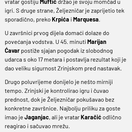
vratar gostiju
Muftić
držao je svoju momčad u
igri. S druge strane, Željezničar je zaprijetio tek
sporadično, preko
Krpića
i
Marquesa
.
U završnici prvog dijela domaći dolaze do
povećanja vodstva. U 45. minuti
Marijan
Ćavar
postiže sjajan pogodak iz slobodnog
udarca s oko 17 metara i postavlja rezultat koji je
dao veliku sigurnost Zrinjskom pred nastavak.
Drugo poluvrijeme donijelo je nešto mirniji
tempo. Zrinjski je kontrolirao igru i čuvao
prednost, dok je Željezničar pokušavao bez
konkretne završnice. Najbolju priliku za goste
imao je
Jaganjac
, ali je vratar
Karačić
odlično
reagirao i sačuvao mrežu.