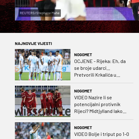
REUTERS/Stephane Mahe
NAJNOVIJE VIJESTI
NOGOMET
OCJENE - Rijeka: Eh, da
se broje udarci...
Pretvorili Krkalića u
junaka, a izlet na uzvrat u
ozbiljan posao!
NOGOMET
VIDEO Nazire li se
potencijalni protivnik
Rijeci? Midtjylland lako
protiv Iraca za slavlje u
prvoj utakmici
NOGOMET
VIDEO Bolje i triput po 1-0