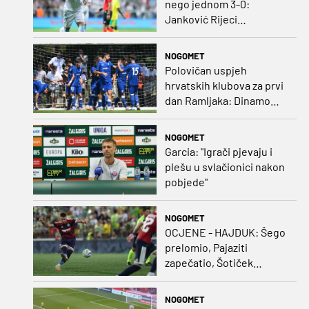
nego jednom 3-0:
Janković Rijeci
projektilom donio slavlje
protiv inferiornijeg
NOGOMET
protivnika
Polovičan uspjeh
hrvatskih klubova za prvi
dan Ramljaka: Dinamo
poražen od Juventusa,
Hajduk bolji od Bologne
NOGOMET
Garcia: "Igrači pjevaju i
plešu u svlačionici nakon
pobjede"
NOGOMET
OCJENE - HAJDUK: Šego
prelomio, Pajaziti
zapečatio, Šotiček
oduševio u predstavi
splitskih 'odlikaša'
NOGOMET