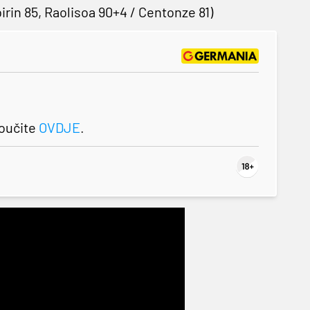
birin 85, Raolisoa 90+4 / Centonze 81)
roučite
OVDJE
.