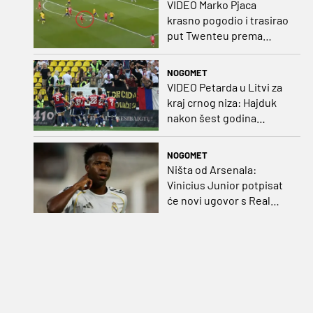
VIDEO Marko Pjaca
krasno pogodio i trasirao
put Twenteu prema
važnoj pobjedi
NOGOMET
VIDEO Petarda u Litvi za
kraj crnog niza: Hajduk
nakon šest godina
pobijedio na europskom
gostovanju
NOGOMET
Ništa od Arsenala:
Vinicius Junior potpisat
će novi ugovor s Real
Madridom