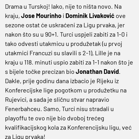
Drama u Turskoj! Iako, nije to ništa novo. Na
kraju,
Jose Mourinho
i
Dominik Livaković
ove
sezone ostat će uskraćeni za Ligu prvaka, jer
nakon što su u 90+1. Turci uspjeli zabiti za 1-0 i
tako odvesti utakmicu u produžetak (u prvoj
utakmici Francuzi su slavili s 2-1), Lille je na
kraju u 118. minuti uspio zabiti za 1-1 nakon što je
s bijele točke precizan bio
Jonathan David
.
Dakle, prije godinu dana izbacio je Rijeku iz
Konferecijske lige pogotkom u produžetku na
Rujevici, a sada je sličnu stvar napravio
Fenerbahceu. Samo, Turci nisu stradali u
playoffu te ovo nije bio dvoboj trećeg
kvalifikacijskog kola za Konferencijsku ligu, već
za Ligu prvaka!