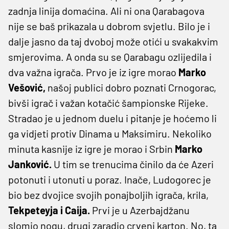
zadnja linija domaćina. Ali ni ona Qarabagova
nije se baš prikazala u dobrom svjetlu. Bilo je i
dalje jasno da taj dvoboj može otići u svakakvim
smjerovima. A onda su se Qarabagu ozlijedila i
dva važna igrača. Prvo je iz igre morao
Marko
Vešović,
našoj publici dobro poznati Crnogorac,
bivši igrač i važan kotačić šampionske Rijeke.
Stradao je u jednom duelu i pitanje je hoćemo li
ga vidjeti protiv Dinama u Maksimiru. Nekoliko
minuta kasnije iz igre je morao i Srbin
Marko
Janković.
U tim se trenucima činilo da će Azeri
potonuti i utonuti u poraz. Inače, Ludogorec je
bio bez dvojice svojih ponajboljih igrača, krila,
Tekpeteyja i Caija.
Prvi je u Azerbajdžanu
slomio nogu, drugi zaradio crveni karton. No, ta