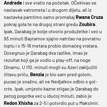
Andrade
i sve vratio na početak. OČekivao se
nastavak vatrometa i u drugom dijelu, ali iz
nastavka pamtimo samo promašaj
Rwana Cruza
pokraj gola te na drugoj strani gredu
Zoubira
.
Ipak, Qarabag je bolje otvorio produžetke i već u
93.minuti Bayramov sjajno natrčao na povratnu
loptu i s 15-16 metara probio domaćeg vratara.
Dosegnuo je Qarabag dva razlike, imao je
rezultat koji ga je vodio u play-off, na noge
Dinamu. U 110. minuti mogli su Azeri zaključiti
čitavu priču,
Benzia
je bio sam pred golom,
pucao je snažno, ali ne Nedjalkov odbio s gol-
crte. Ipak, umjesto kazne stigao je Qarabag do
petog pogotka već u idućoj minuti, zabio je
Redon Xhixha
za 2-5 i potvrdio put u Maksimir.