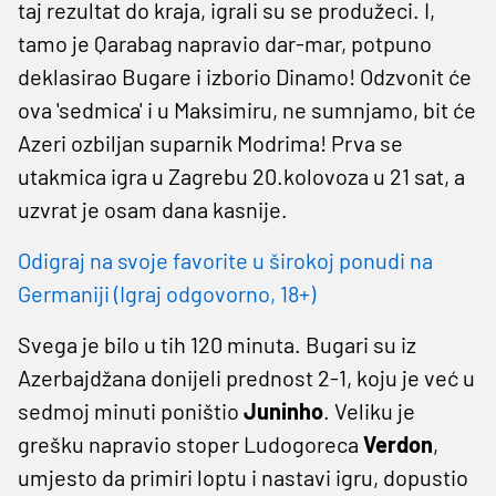
taj rezultat do kraja, igrali su se produžeci. I,
tamo je Qarabag napravio dar-mar, potpuno
deklasirao Bugare i izborio Dinamo! Odzvonit će
ova 'sedmica' i u Maksimiru, ne sumnjamo, bit će
Azeri ozbiljan suparnik Modrima! Prva se
utakmica igra u Zagrebu 20.kolovoza u 21 sat, a
uzvrat je osam dana kasnije.
Odigraj na svoje favorite u širokoj ponudi na
Germaniji (Igraj odgovorno, 18+)
Svega je bilo u tih 120 minuta. Bugari su iz
Azerbajdžana donijeli prednost 2-1, koju je već u
sedmoj minuti poništio
Juninho
. Veliku je
grešku napravio stoper Ludogoreca
Verdon
,
umjesto da primiri loptu i nastavi igru, dopustio