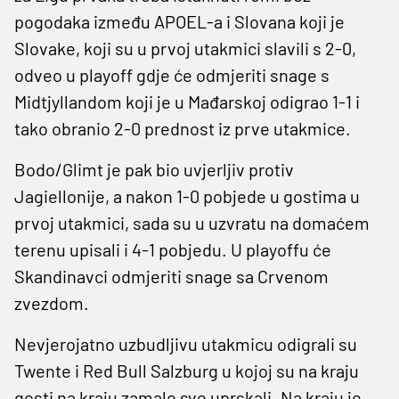
pogodaka između APOEL-a i Slovana koji je
Slovake, koji su u prvoj utakmici slavili s 2-0,
odveo u playoff gdje će odmjeriti snage s
Midtjyllandom koji je u Mađarskoj odigrao 1-1 i
tako obranio 2-0 prednost iz prve utakmice.
Bodo/Glimt je pak bio uvjerljiv protiv
Jagiellonije, a nakon 1-0 pobjede u gostima u
prvoj utakmici, sada su u uzvratu na domaćem
terenu upisali i 4-1 pobjedu. U playoffu će
Skandinavci odmjeriti snage sa Crvenom
zvezdom.
Nevjerojatno uzbudljivu utakmicu odigrali su
Twente i Red Bull Salzburg u kojoj su na kraju
gosti na kraju zamalo sve uprskali. Na kraju je