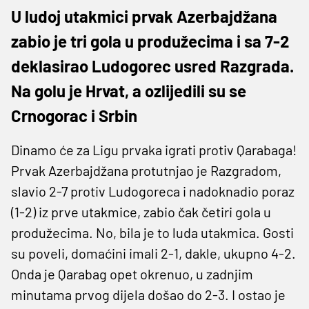
U ludoj utakmici prvak Azerbajdžana
zabio je tri gola u produžecima i sa 7-2
deklasirao Ludogorec usred Razgrada.
Na golu je Hrvat, a ozlijedili su se
Crnogorac i Srbin
Dinamo će za Ligu prvaka igrati protiv Qarabaga!
Prvak Azerbajdžana protutnjao je Razgradom,
slavio 2-7 protiv Ludogoreca i nadoknadio poraz
(1-2) iz prve utakmice, zabio čak četiri gola u
produžecima. No, bila je to luda utakmica. Gosti
su poveli, domaćini imali 2-1, dakle, ukupno 4-2.
Onda je Qarabag opet okrenuo, u zadnjim
minutama prvog dijela došao do 2-3. I ostao je