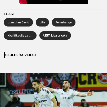
TAGOVI
Jonathan David
Lille
Fenerbahçe
Kvalifikacije za Ligu prvaka
UEFA Liga prvaka
SLJEDEĆA VIJEST