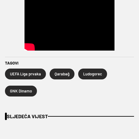
TAGOVI
UEFA Liga prvaka
Qarabağ
Ludogorec
GNK Dinamo
SLJEDEĆA VIJEST