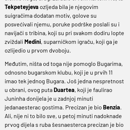
Tekpeteyjeva
ozljeda bila je njegovim
suigračima dodatan motiv, golove su
posvećivali njemu, poruke podrške poslali su i
navijači s tribina, koji su pri svakom dodiru lopte
zviždali
Medini
, suparničkom igraču, koji ga je
ozlijedio u prvom dvoboju.
Međutim, ništa od toga nije pomoglo Bugarima,
odnosno bugarskom klubu, koji je u prvih 11
imao tek jednog Bugara. Još jedna nespretnost
u obrani, ovog puta
Duartea
, koji je faulirao
Juninha donijela je u zadnjoj minuti
jedanaesterac gostima. Precizan je bio
Benzia
.
Ali, nije ni to bilo sve, u petoj minuti nadoknade
prvog dijela s ruba šesnaesterca precizan je bio