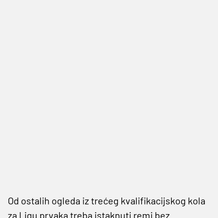
Od ostalih ogleda iz trećeg kvalifikacijskog kola
za Ligu prvaka treba istaknuti remi bez