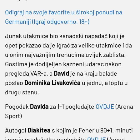
Odigraj na svoje favorite u širokoj ponudi na
Germaniji (Igraj odgovorno, 18+)
Junak utakmice bio kanadski napadač koji je
opet pokazao da je igrač za velike utakmice i da
u onim najvažnijim trenucima uvijek zablista.
Gostima je dodijeljen kazneni udarac nakon
pregleda VAR-a, a
David
je na kraju balade
poslao
Dominika Livakovića
u jednu, a loptu u
drugu stanu.
Pogodak
Davida
za 1-1 pogledajte
OVDJE
(Arena
Sport)
Autogol
Diakitea
s kojim je Fener u 90+1. minuti
izborio produžetke pogledajte
OVDJE
(Arena