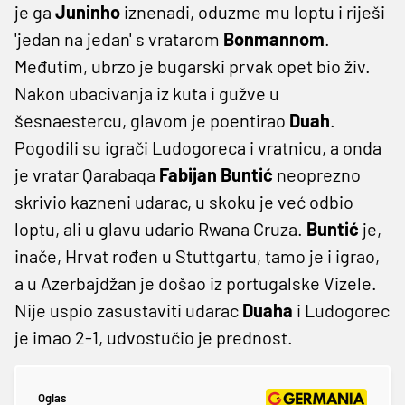
je ga
Juninho
iznenadi, oduzme mu loptu i riješi
'jedan na jedan' s vratarom
Bonmannom
.
Međutim, ubrzo je bugarski prvak opet bio živ.
Nakon ubacivanja iz kuta i gužve u
šesnaestercu, glavom je poentirao
Duah
.
Pogodili su igrači Ludogoreca i vratnicu, a onda
je vratar Qarabaqa
Fabijan Buntić
neoprezno
skrivio kazneni udarac, u skoku je već odbio
loptu, ali u glavu udario Rwana Cruza.
Buntić
je,
inače, Hrvat rođen u Stuttgartu, tamo je i igrao,
a u Azerbajdžan je došao iz portugalske Vizele.
Nije uspio zasustaviti udarac
Duaha
i Ludogorec
je imao 2-1, udvostučio je prednost.
Oglas