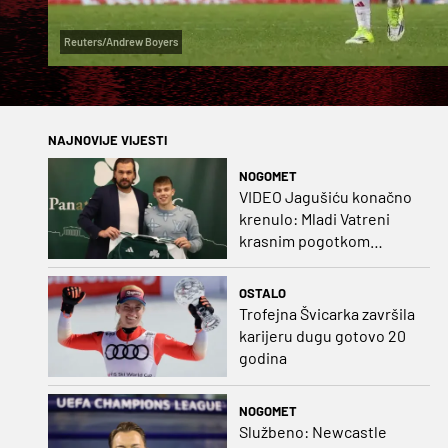
Reuters/Andrew Boyers
NAJNOVIJE VIJESTI
NOGOMET
VIDEO Jagušiću konačno
krenulo: Mladi Vatreni
krasnim pogotkom
potvrdio sjajnu formu
OSTALO
Trofejna Švicarka završila
karijeru dugu gotovo 20
godina
NOGOMET
Službeno: Newcastle