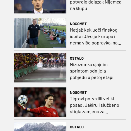
potvrdio dolazak Nijemca
na klupu
NOGOMET
Matjaž Kek uoči finskog
ispita: „Ovo je Europa i
nema više popravka, na
Rujevici se nešto pita i
Rijeku!“
OSTALO
Nizozemka sjajnim
sprintom odnijela
pobjedu u petoj etapi
Toura
NOGOMET
Tigrovi potvrdili veliki
posao: Jakiru i službeno
stigla zamjena za
Pandura
OSTALO