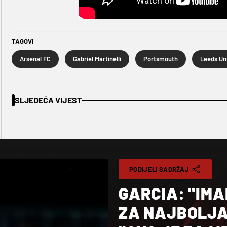
TAGOVI
Arsenal FC
Gabriel Martinelli
Portsmouth
Leeds Un
SLJEDEĆA VIJEST
PODIJELI SADRŽAJ
GARCIA: "IMA
ZA NAJBOLJA