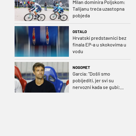
Milan dominira Poljskom:
Talijanu treća uzastopna
pobjeda
OSTALO
Hrvatski predstavnici bez
finala EP-a u skokovima u
vodu
NOGOMET
Garcia: "Došli smo
pobijediti, jer svi su
nervozni kada se gubi;
Pukštas: "Moja emotivna
utakmica pred djedom i
bakom"