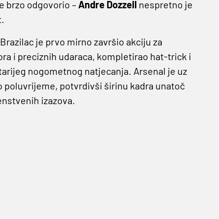
je brzo odgovorio –
Andre Dozzell
nespretno je
t.
 Brazilac je prvo mirno završio akciju za
a i preciznih udaraca, kompletirao hat-trick i
tarijeg nogometnog natjecanja. Arsenal je uz
o poluvrijeme, potvrdivši širinu kadra unatoč
enstvenih izazova.