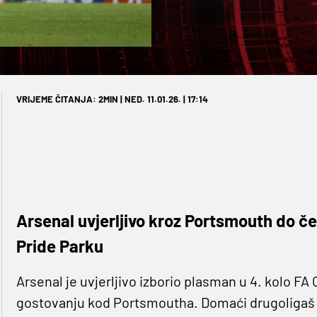
VRIJEME ČITANJA: 2MIN | NED. 11.01.26. | 17:14
Arsenal uvjerljivo kroz Portsmouth do če
Pride Parku
Arsenal je uvjerljivo izborio plasman u 4. kolo F
gostovanju kod Portsmoutha. Domaći drugoligaš 