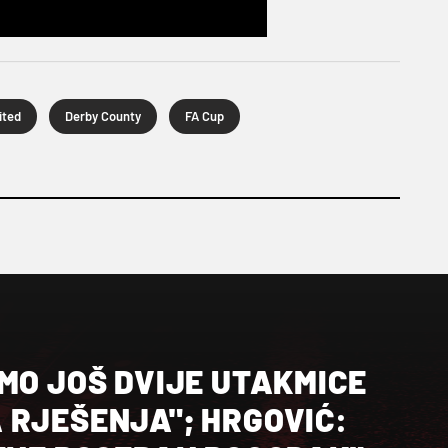
ited
Derby County
FA Cup
MO JOŠ DVIJE UTAKMICE
 RJEŠENJA"; HRGOVIĆ: