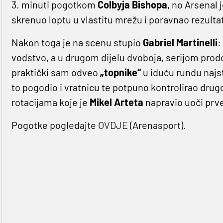
3. minuti pogotkom
Colbyja Bishopa
, no Arsenal 
skrenuo loptu u vlastitu mrežu i poravnao rezulta
Nakon toga je na scenu stupio
Gabriel Martinelli
:
vodstvo, a u drugom dijelu dvoboja, serijom prodor
praktički sam odveo
„topnike“
u iduću rundu najs
to pogodio i vratnicu te potpuno kontrolirao drug
rotacijama koje je
Mikel Arteta
napravio uoči prv
Pogotke pogledajte
OVDJE
(Arenasport).