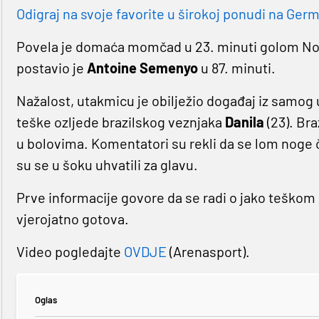
Odigraj na svoje favorite u širokoj ponudi na Germa
Povela je domaća momčad u 23. minuti golom N
postavio je
Antoine Semenyo
u 87. minuti.
Nažalost, utakmicu je obilježio događaj iz samog
teške ozljede brazilskog veznjaka
Danila
(23). Br
u bolovima. Komentatori su rekli da se lom noge ču
su se u šoku uhvatili za glavu.
Prve informacije govore da se radi o jako teškom
vjerojatno gotova.
Video pogledajte
OVDJE
(Arenasport).
Oglas