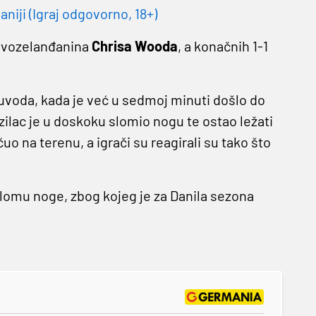
niji (Igraj odgovorno, 18+)
ovozelanđanina
Chrisa Wooda
, a konačnih 1-1
 uvoda, kada je već u sedmoj minuti došlo do
azilac je u doskoku slomio nogu te ostao ležati
o na terenu, a igrači su reagirali su tako što
 lomu noge, zbog kojeg je za Danila sezona