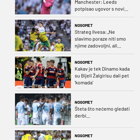
Manchester: Leeds
potpisao ugovor s novim
golmanom i oborio
nekoliko rekorda
NOGOMET
Strateg Ilvesa: „Ne
slavimo poraze niti smo
njime zadovoljni, ali
možemo biti ponosni jer
smo pokazali karakter”
NOGOMET
Kakav je tek Dinamo kada
su Bijeli Žalgirisu dali pet
'komada'
NOGOMET
Šteta što nećemo gledati
derbi...
NOGOMET