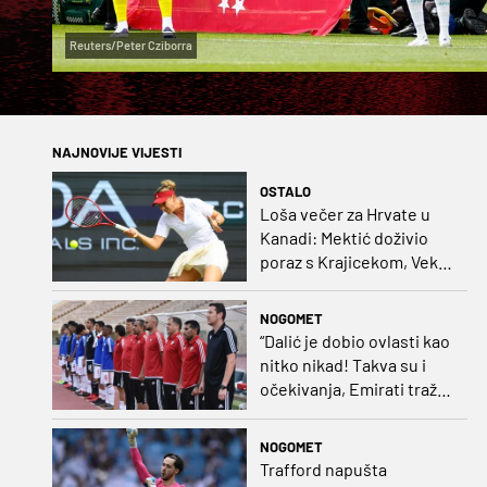
Reuters/Peter Cziborra
NAJNOVIJE VIJESTI
OSTALO
Loša večer za Hrvate u
Kanadi: Mektić doživio
poraz s Krajicekom, Vekić
poražena u paru sa
Sakkari
NOGOMET
“Dalić je dobio ovlasti kao
nitko nikad! Takva su i
očekivanja, Emirati traže
i veliki rezultat!“
NOGOMET
Trafford napušta