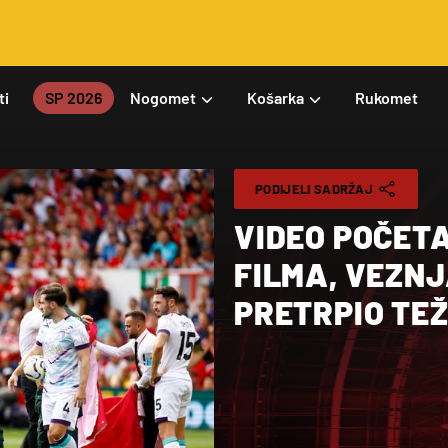
ti
SP 2026
Nogomet
Košarka
Rukomet
PODIJELI SADRŽAJ
VIDEO POČETA
FILMA, VEZN
PRETRPIO TE