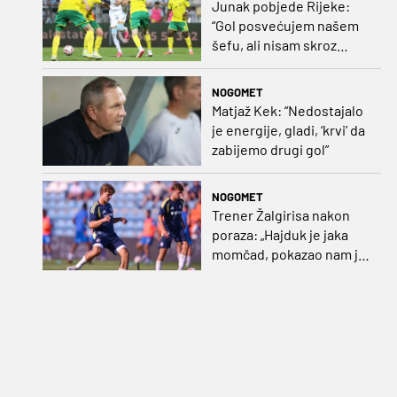
Junak pobjede Rijeke:
“Gol posvećujem našem
šefu, ali nisam skroz
zadovoljan, trebali smo
pobijediti s dva, tri gola
NOGOMET
razlike”
Matjaž Kek: “Nedostajalo
je energije, gladi, ‘krvi’ da
zabijemo drugi gol”
NOGOMET
Trener Žalgirisa nakon
poraza: „Hajduk je jaka
momčad, pokazao nam je
kako se igra nogomet”