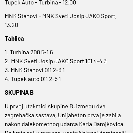
Tupek Auto - Turbina - 12.00
MNK Stanovi - MNK Sveti Josip JAKO Sport,
13.20
Tablica
1. Turbina 200 5-1 6
2. MNK Sveti Josip JAKO Sport 101 4-4 3
3. MNK Stanovi 011 2-3 1
4. Tupek auto 011 2-5 1
SKUPINA B
U prvoj utakmici skupine B, između dva
zagrebačka sastava, Unijabeton prva je zabila
nakon dalekometnog udarca Karla Darojkovića.
Do kraja poluvremena, unatoč blagoj dominaciji