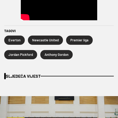
TAGOVI
Everton
Newcastle United
Premier liga
Jordan Pickford
Anthony Gordon
SLJEDEĆA VIJEST