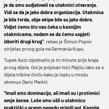
je da smo sudjelovali na utakmici otvaranja.
Vidi se da je jako dobra organizacija. Utakmica
je bila tvrda, obje ekipe bile su jako dobre.
Vidjet ćemo što nas čeka u kasnijim
utakmicama, nadam se da ćemo uspjeti
izboriti drugi krug"
, rekao je Šimun Popov
strijelac prvog gola na Germania Kupu.
Tupek Auto izjednačio je tri minute prije kraja
prvog dijela. Gol je pripisan Ivici Majiću iako se s
dijela tribine činilo kako je loptu u mrežu
skrenuo Dario Markić
"Imali smo dominaciju, ali imali su i protivnici
svoje šanse. Loše smo ušli u utakmicu
praktički u prvom napadu primili gol. Kasnije