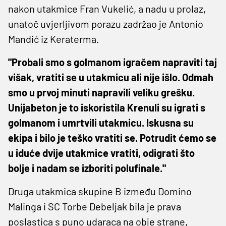
nakon utakmice Fran Vukelić, a nadu u prolaz,
unatoč uvjerljivom porazu zadržao je Antonio
Mandić iz Keraterma.
"Probali smo s golmanom igračem napraviti taj
višak, vratiti se u utakmicu ali nije išlo. Odmah
smo u prvoj minuti napravili veliku grešku.
Unijabeton je to iskoristila Krenuli su igrati s
golmanom i umrtvili utakmicu. Iskusna su
ekipa i bilo je teško vratiti se. Potrudit ćemo se
u iduće dvije utakmice vratiti, odigrati što
bolje i nadam se izboriti polufinale."
Druga utakmica skupine B između Domino
Malinga i SC Torbe Debeljak bila je prava
poslastica s puno udaraca na obje strane,