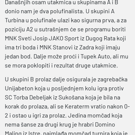
Današnjih osam utakmica u skupinama A i B
donio nam je dva polufinalista. U skupini A
Turbina u polufinale ulazi kao sigurna prva, a za
poziciju A2 u sutrašnjem će se programu boriti
MNK Sveti Josip JAKO Sport iz Dugog Rata koji
ima tri boda i MNK Stanovi iz Zadra koji imaju
jedan bod. Dalje može proći i Tupek Auto, ali mu
se mora poklopiti i rezultat druge utakmice.
U skupini B prolaz dalje osigurala je zagrebačka
Unijabeton koja u posljednjem kolu igra protiv
SC Torba Debeljak iz Sukošana koja je bila na
korak do prolaza, ali se Keraterm vratio nakon 0-
2 i ostao u igri za prolaz. Jedina momčad koja
nema šanse za drugi krug je hrabri Domino
Maling iz Istre, najmlađa momčad turnira koja je