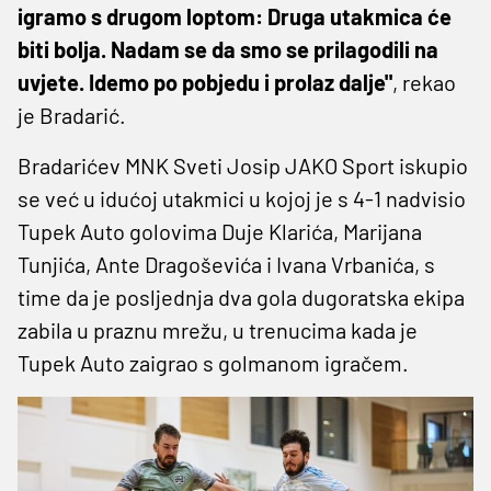
igramo s drugom loptom: Druga utakmica će
biti bolja. Nadam se da smo se prilagodili na
uvjete. Idemo po pobjedu i prolaz dalje"
, rekao
je Bradarić.
Bradarićev MNK Sveti Josip JAKO Sport iskupio
se već u idućoj utakmici u kojoj je s 4-1 nadvisio
Tupek Auto golovima Duje Klarića, Marijana
Tunjića, Ante Dragoševića i Ivana Vrbanića, s
time da je posljednja dva gola dugoratska ekipa
zabila u praznu mrežu, u trenucima kada je
Tupek Auto zaigrao s golmanom igračem.