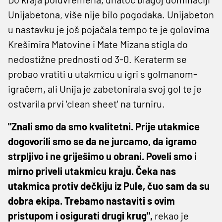
Unijabetona, više nije bilo pogodaka. Unijabeton
u nastavku je još pojačala tempo te je golovima
Krešimira Matovine i Mate Mizana stigla do
nedostižne prednosti od 3-0. Keraterm se
probao vratiti u utakmicu u igri s golmanom-
igračem, ali Unija je zabetonirala svoj gol te je
ostvarila prvi 'clean sheet' na turniru.
"Znali smo da smo kvalitetni. Prije utakmice
dogovorili smo se da ne jurcamo, da igramo
strpljivo i ne griješimo u obrani. Poveli smo i
mirno priveli utakmicu kraju. Čeka nas
utakmica protiv dečkiju iz Pule, čuo sam da su
dobra ekipa. Trebamo nastaviti s ovim
pristupom i osigurati drugi krug",
rekao je