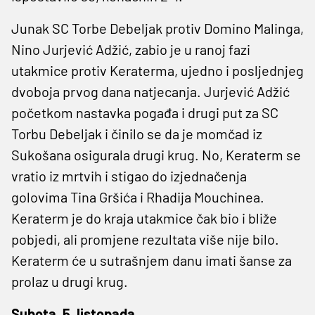
Junak SC Torbe Debeljak protiv Domino Malinga,
Nino Jurjević Adžić, zabio je u ranoj fazi
utakmice protiv Keraterma, ujedno i posljednjeg
dvoboja prvog dana natjecanja. Jurjević Adžić
početkom nastavka pogađa i drugi put za SC
Torbu Debeljak i činilo se da je momčad iz
Sukošana osigurala drugi krug. No, Keraterm se
vratio iz mrtvih i stigao do izjednačenja
golovima Tina Gršića i Rhadija Mouchinea.
Keraterm je do kraja utakmice čak bio i bliže
pobjedi, ali promjene rezultata više nije bilo.
Keraterm će u sutrašnjem danu imati šanse za
prolaz u drugi krug.
Subota, 5. listopada