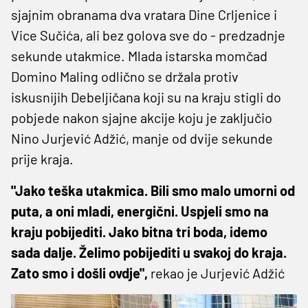
sjajnim obranama dva vratara Dine Crljenice i
Vice Sučića, ali bez golova sve do - predzadnje
sekunde utakmice. Mlada istarska momčad
Domino Maling odlično se držala protiv
iskusnijih Debeljičana koji su na kraju stigli do
pobjede nakon sjajne akcije koju je zaključio
Nino Jurjević Adžić, manje od dvije sekunde
prije kraja.
"Jako teška utakmica. Bili smo malo umorni od
puta, a oni mladi, energični. Uspjeli smo na
kraju pobijediti. Jako bitna tri boda, idemo
sada dalje. Želimo pobijediti u svakoj do kraja.
Zato smo i došli ovdje",
rekao je Jurjević Adžić