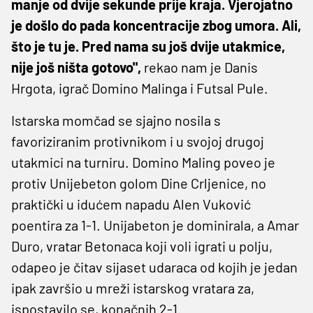
manje od dvije sekunde prije kraja. Vjerojatno
je došlo do pada koncentracije zbog umora. Ali,
što je tu je. Pred nama su još dvije utakmice,
nije još ništa gotovo",
rekao nam je Danis
Hrgota, igrač Domino Malinga i Futsal Pule.
Istarska momčad se sjajno nosila s
favoriziranim protivnikom i u svojoj drugoj
utakmici na turniru. Domino Maling poveo je
protiv Unijebeton golom Dine Crljenice, no
praktički u idućem napadu Alen Vuković
poentira za 1-1. Unijabeton je dominirala, a Amar
Duro, vratar Betonaca koji voli igrati u polju,
odapeo je čitav sijaset udaraca od kojih je jedan
ipak završio u mreži istarskog vratara za,
ispostavilo se, konačnih 2-1.