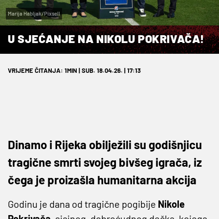
Marija Habljak/Pixsell
U SJEĆANJE NA NIKOLU POKRIVAČA!
VRIJEME ČITANJA: 1MIN | SUB. 18.04.26. | 17:13
Dinamo i Rijeka obilježili su godišnjicu
tragične smrti svojeg bivšeg igrača, iz
čega je proizašla humanitarna akcija
Godinu je dana od tragične pogibije
Nikole
Pokrivača
, sjajnog, dobroćudnog dečka, kojega