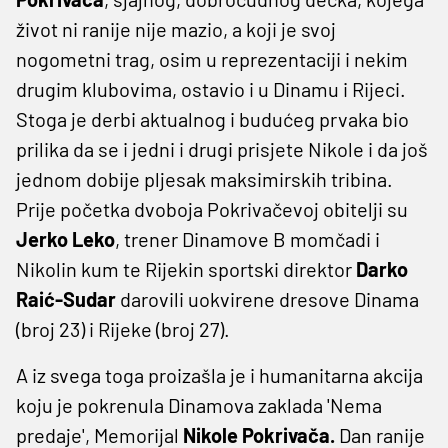
život ni ranije nije mazio, a koji je svoj
nogometni trag, osim u reprezentaciji i nekim
drugim klubovima, ostavio i u Dinamu i Rijeci.
Stoga je derbi aktualnog i budućeg prvaka bio
prilika da se i jedni i drugi prisjete Nikole i da još
jednom dobije pljesak maksimirskih tribina.
Prije početka dvoboja Pokrivačevoj obitelji su
Jerko Leko
, trener Dinamove B momčadi i
Nikolin kum te Rijekin sportski direktor
Darko
Raić-Sudar
darovili uokvirene dresove Dinama
(broj 23) i Rijeke (broj 27).
A iz svega toga proizašla je i humanitarna akcija
koju je pokrenula Dinamova zaklada 'Nema
predaje', Memorijal
Nikole Pokrivača.
Dan ranije