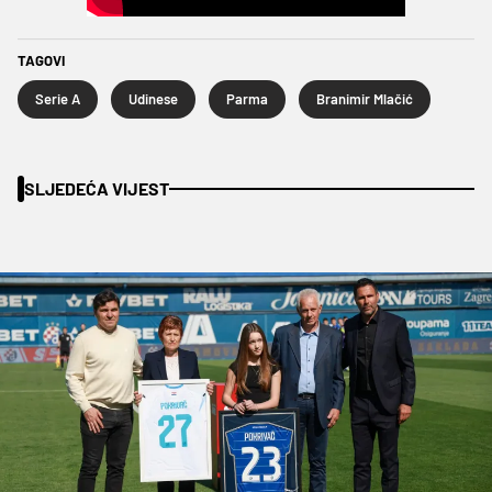
TAGOVI
Serie A
Udinese
Parma
Branimir Mlačić
SLJEDEĆA VIJEST