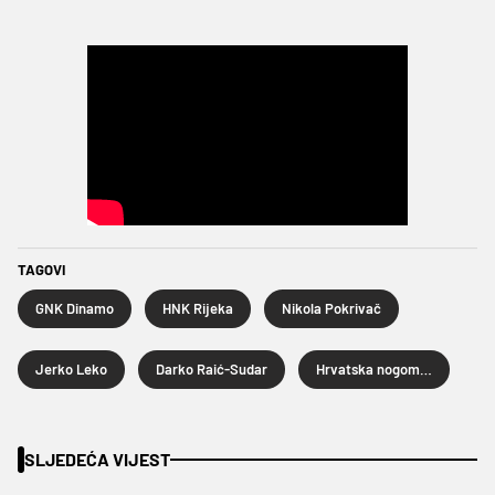
TAGOVI
GNK Dinamo
HNK Rijeka
Nikola Pokrivač
Jerko Leko
Darko Raić-Sudar
Hrvatska nogometna liga
SLJEDEĆA VIJEST