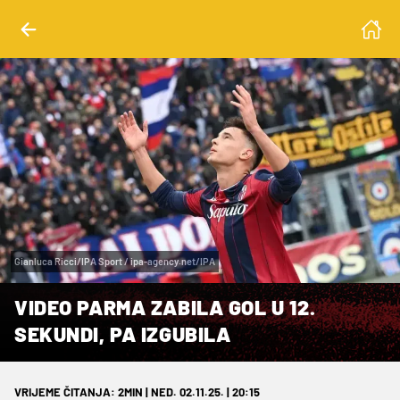
Gianluca Ricci/IPA Sport / ipa-agency.net/IPA
VIDEO PARMA ZABILA GOL U 12.
SEKUNDI, PA IZGUBILA
VRIJEME ČITANJA: 2MIN | NED. 02.11.25. | 20:15