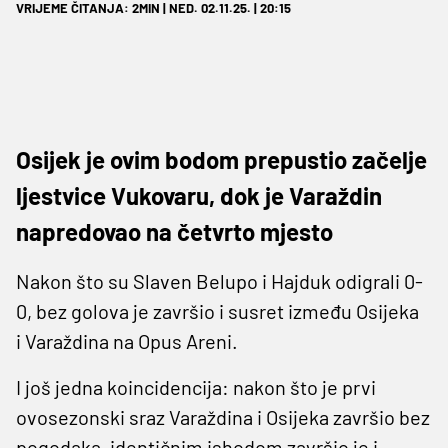
VRIJEME ČITANJA: 2MIN | NED. 02.11.25. | 20:15
Osijek je ovim bodom prepustio začelje
ljestvice Vukovaru, dok je Varaždin
napredovao na četvrto mjesto
Nakon što su Slaven Belupo i Hajduk odigrali 0-
0, bez golova je završio i susret između Osijeka
i Varaždina na Opus Areni.
I još jedna koincidencija: nakon što je prvi
ovosezonski sraz Varaždina i Osijeka završio bez
pogodaka, identičnim ishodom završio je i