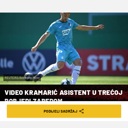
REUTERS/Annegret Hilse
VIDEO KRAMARIĆ ASISTENT U TREĆOJ
POBJEDI ZAREDOM
PODIJELI SADRŽAJ
VRIJEME ČITANJA: 2MIN | NED. 02.11.25. | 20:15