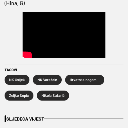
(Hina, G)
TAGOVI
NK Osijek
NK Varaždin
Hrvatska nogometna liga
Željko Sopić
Nikola Šafarić
SLJEDEĆA VIJEST