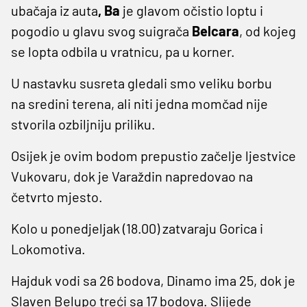
ubačaja iz auta
, Ba
je glavom očistio loptu i
pogodio u glavu svog suigrača
Belcara
, od kojeg
se lopta odbila u vratnicu, pa u korner.
U nastavku susreta gledali smo veliku borbu
na sredini terena, ali niti jedna momčad nije
stvorila ozbiljniju priliku.
Osijek je ovim bodom prepustio začelje ljestvice
Vukovaru, dok je Varaždin napredovao na
četvrto mjesto.
Kolo u ponedjeljak (18.00) zatvaraju Gorica i
Lokomotiva.
Hajduk vodi sa 26 bodova, Dinamo ima 25, dok je
Slaven Belupo treći sa 17 bodova. Slijede