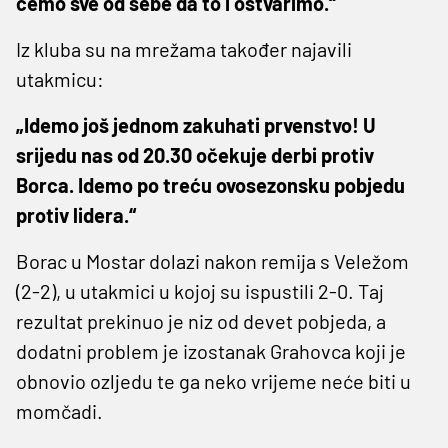
ćemo sve od sebe da to i ostvarimo.“
Iz kluba su na mrežama također najavili
utakmicu:
„Idemo još jednom zakuhati prvenstvo! U
srijedu nas od 20.30 očekuje derbi protiv
Borca. Idemo po treću ovosezonsku pobjedu
protiv lidera.“
Borac u Mostar dolazi nakon remija s Veležom
(2-2), u utakmici u kojoj su ispustili 2-0. Taj
rezultat prekinuo je niz od devet pobjeda, a
dodatni problem je izostanak Grahovca koji je
obnovio ozljedu te ga neko vrijeme neće biti u
momčadi.