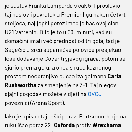
je sastav Franka Lamparda s čak 5-1 proslavio
taj naslov i povratak u Premier ligu nakon četvrt
stoljeća, najljepši potez imao je baš ovaj član
U21 Vatrenih. Bilo je to u 69. minuti, kad su
domaćini imali već prednost od tri gola, tad je
Segečić u srcu suparničke polovice presjekao
loše dodavanje Coventryjevog igrača, potom se
sjurio prema golu, a onda s ruba kaznenog
prostora neobranjivo pucao iza golmana
Carla
Rushwortha
za smanjenje na 3-1. Taj njegov
sjajni pogodak možete vidjeti na
OVOJ
poveznici (Arena Sport).
Iako je upisan taj teški poraz, Portsmouthu je na
ruku išao poraz 22.
Oxforda
protiv
Wrexhama