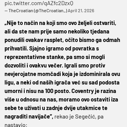
pic.twitter.com/qAZfc2DzxQ
— TheCroatian (@TheCroatian_)
April 21, 2026
„Nije to način na koji smo ovo željeli ostvariti,
ali da ste nam prije samo nekoliko tjedana
ponudili ovakav rasplet, očito bismo ga odmah
prihvatili. Sjajno igramo od povratka s
reprezentativne stanke, pa smo si mogli
dozvoliti i ovakvu večer. Igrali smo protiv
nevjerojatne momčadi koja je izdominirala ovu
ligu, a neki od naših igrača već su sad podosta
umorni i nisu na 100 posto. Coventry je razina
više u odnosu na nas, moramo ovo ostaviti iza
sebe te uživati u zadnje dvije utakmice te
nagraditi navijače”,
rekao je Segečić, pa
nastavio: