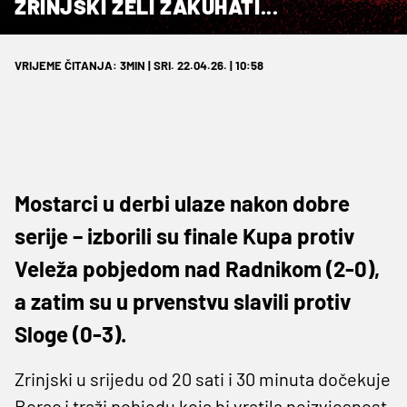
ZRINJSKI ŽELI ZAKUHATI...
VRIJEME ČITANJA: 3MIN | SRI. 22.04.26. | 10:58
Mostarci u derbi ulaze nakon dobre
serije – izborili su finale Kupa protiv
Veleža pobjedom nad Radnikom (2-0),
a zatim su u prvenstvu slavili protiv
Sloge (0-3).
Zrinjski u srijedu od 20 sati i 30 minuta dočekuje
Borac i traži pobjedu koja bi vratila neizvjesnost