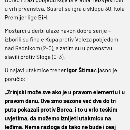
u vrh prvenstva. Susret se igra u sklopu 30. kola
Premijer lige BiH.
Mostarci u derbi ulaze nakon dobre serije –
izborili su finale Kupa protiv Veleža pobjedom
nad Radnikom (2-0), a zatim su u prvenstvu
slavili protiv Sloge (0-3).
U najavi utakmice trener
Igor Štima
c jasno je
poručio:
„Zrinjski može sve ako je u pravom elementu i u
pravom danu. Ove smo sezone već dva do tri
puta pokazali protiv Borca, i to u vrlo teškim
uvjetima, da možemo iznijeti utakmicu na
leđima. Nema razloga da tako ne bude i ovaj