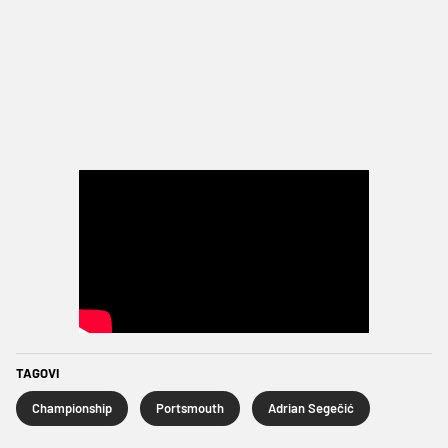
TAGOVI
Championship
Portsmouth
Adrian Segečić