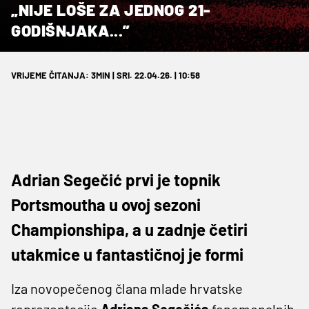
„NIJE LOŠE ZA JEDNOG 21-
GODIŠNJAKA...”
VRIJEME ČITANJA: 3MIN | SRI. 22.04.26. | 10:58
Adrian Segečić prvi je topnik
Portsmoutha u ovoj sezoni
Championshipa, a u zadnje četiri
utakmice u fantastičnoj je formi
Iza novopečenog člana mlade hrvatske
reprezentacije
Adriana Segečića
fenomenalnih