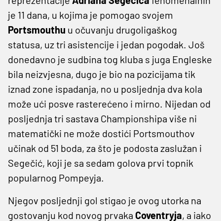
je 11 dana, u kojima je pomogao svojem
Portsmouthu
u očuvanju drugoligaškog
statusa, uz tri asistencije i jedan pogodak. Još
donedavno je sudbina tog kluba s juga Engleske
bila neizvjesna, dugo je bio na pozicijama tik
iznad zone ispadanja, no u posljednja dva kola
može ući posve rasterećeno i mirno. Nijedan od
posljednja tri sastava Championshipa više ni
matematički ne može dostići Portsmouthov
učinak od 51 boda, za što je podosta zaslužan i
Segečić, koji je sa sedam golova prvi topnik
popularnog Pompeyja.
Njegov posljednji gol stigao je ovog utorka na
gostovanju kod novog prvaka
Coventryja
, a iako