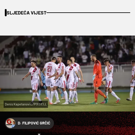
SLJEDEĆA VIJEST
Denis Kapetanovic/PIXSELL
D. FILIPOVIĆ GRČIĆ