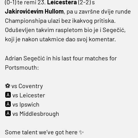
(0-1) te remi 23.
Leicestera
(2-2) s
Jakirovićevim Hullom
, pa u završne dvije runde
Championshipa ulazi bez ikakvog pritiska.
Oduševljen takvim raspletom bio je i Segečić,
koji je nakon utakmice dao svoj komentar.
Adrian Segečić in his last four matches for
Portsmouth:
⚽️ vs Coventry
🅰️ vs Leicester
🅰️ vs Ipswich
🅰️ vs Middlesbrough
Some talent we’ve got here ✨